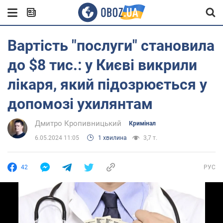
Вартість "послуги" становила
до $8 тис.: у Києві викрили
лікаря, який підозрюється у
допомозі ухилянтам
Дмитро Кропивницький
Кримінал
6.05.2024 11:05
1 хвилина
3,7 т.
42
РУС