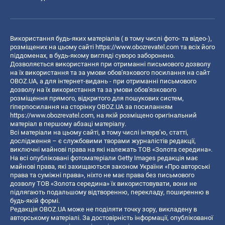
Використання будь-яких матеріалів ( в тому числі фото- та відео-),
розміщених на цьому сайті
https://www.obozrevatel.com
та всіх його
піддоменах, в будь-якому вигляді суворо заборонено.
Дозволяється використання при отриманні письмового дозволу
на їх використання та за умови обов'язкового посилання на сайт
OBOZ.UA, а для інтернет-видань - при отриманні письмового
дозволу на їх використання та за умови обов'язкового
розміщення прямого, відкритого для пошукових систем,
гіперпосилання на сторінку OBOZ.UA за посиланням
https://www.obozrevatel.com
, на якій розміщено оригінальний
матеріал в першому абзаці матеріалу.
Всі матеріали на цьому сайті, в тому числі інтерв’ю, статті,
дослідження – є службовими творами журналістів редакції,
виключні майнові права на які належать ТОВ «Золота середина».
На всі опубліковані фотоматеріали Getty Images редакція має
майнові права, які захищаються законом України «Про авторські
права та суміжні права», ніхто не має права без письмового
дозволу ТОВ «Золота середина» їх використовувати, вони не
підлягають подальшому відтворенню, перекладу, поширенню в
будь-якій формі.
Редакція OBOZ.UA може не поділяти точку зору, викладену в
авторському матеріалі. За достовірність інформації, опублікованої