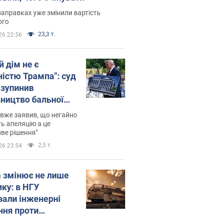
заправках уже змінили вартість
ого
23,3 т.
26 22:56
й дім не є
ністю Трампа": суд
зупинив
вництво бальної
 за $400 млн
вже заявив, що негайно
ь апеляцію а це
ве рішення"
2,5 т.
26 23:54
а змінює не лише
ику: в НГУ
зали інженерні
ння проти