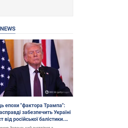
P NEWS
ць епохи "фактора Трампа":
насправді забезпечить Україні
т від російської балістики.
рв’ю з Безсмертним
мир Зеленський зустрівся з