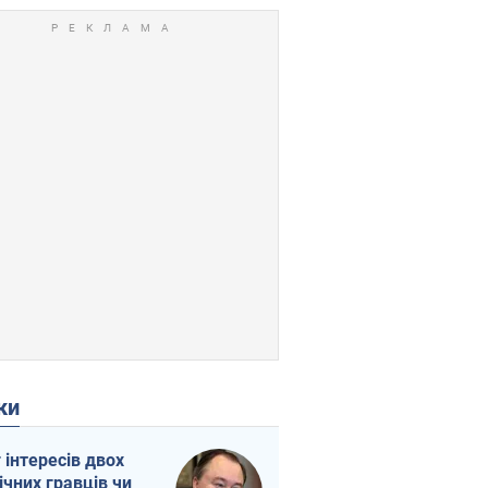
ки
г інтересів двох
ічних гравців чи