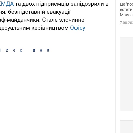
росі
КМДА
та двох підприємців запідозрили в
Це "по
Фото
естети
я: безпідставній евакуації
Макса
аф-майданчики. Стале злочинне
7.08.20
оцесуальним керівництвом
Офісу
ідео дня