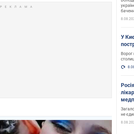
україн
баченн
у боро
8.08.20
У Киє
пост
Ворог 
столиц
8.0
Росі
ліка
медп
Загало
не єди
8.08.20