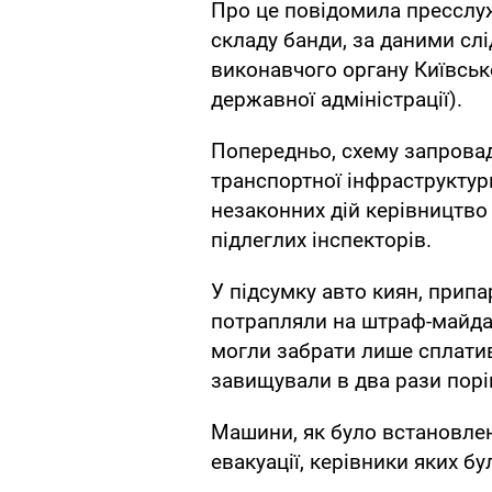
Про це повідомила прессл
складу банди, за даними слі
виконавчого органу Київсько
державної адміністрації).
Попередньо, схему запровад
транспортної інфраструкту
незаконних дій керівництво 
підлеглих інспекторів.
У підсумку авто киян, припа
потрапляли на штраф-майдан
могли забрати лише сплатив
завищували в два рази порі
Машини, як було встановлен
евакуації, керівники яких бу