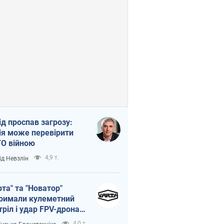
ід проспав загрозу:
ія може перевірити
О війною
4,9 т.
ід Невзлін
рта" та "Новатор"
римали кулеметний
тріл і удар FPV-дрона,
тувавши життя
4,0 т.