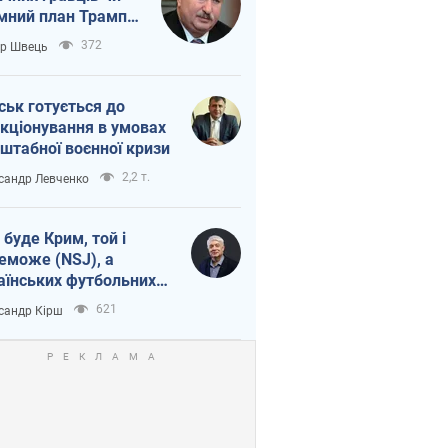
мний план Трампа
тіна?
372
ор Швець
ськ готується до
кціонування в умовах
штабної воєнної кризи
2,2 т.
сандр Левченко
 буде Крим, той і
еможе (NSJ), а
аїнських футбольних
овників можуть
621
сандр Кірш
вати вбивцями