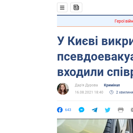
Герої вій
У Києві викр
псевдоевакуа
входили спі
Дар'я Дурова
Кримінал
16.08.2021 18:40
2 хвилин
643