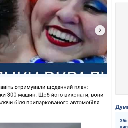
навіть отримували щоденний план:
ки 300 машин. Щоб його виконати, вони
влячи біля припаркованого автомобіля
Дум
Збі
цин