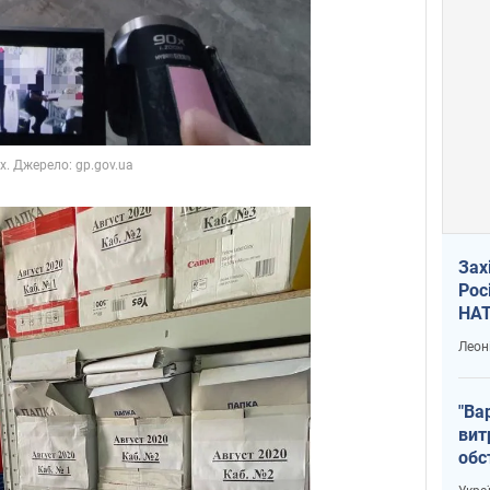
Зах
Рос
НАТ
Леон
"Ва
вит
обс
вря