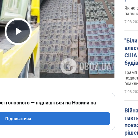
Як на 
пальн
7.08.20
Play Video
"Біли
влас
США 
буді
зали
Трамп 
подаст
"жахли
7.08.20
сі головного — підпишіться на Новини на
Війн
такт
Підписатися
пока
ріше