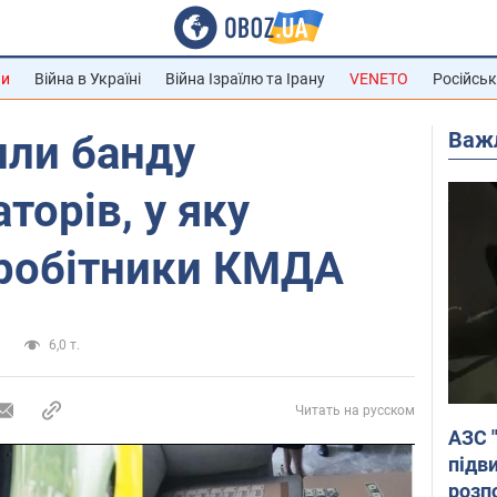
ни
Війна в Україні
Війна Ізраїлю та Ірану
VENETO
Російськ
Важ
или банду
торів, у яку
вробітники КМДА
и
6,0 т.
Читать на русском
АЗС 
підв
розпо