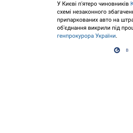
У Києві п'ятеро чиновників
схемі незаконного збагаченн
припаркованих авто на штр
об'єднання викрили під пр
генпрокурора України
.
В