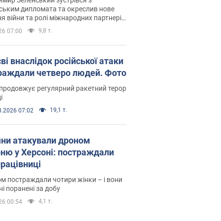
ським дипломата та окреслив нове
я війни та ролі міжнародних партнерів
тьбі з Росією
9,8 т.
26 07:00
ві внаслідок російської атаки
раждали четверо людей. Фото
продовжує регулярний ракетний терор
і
19,1 т.
8.2026 07:02
яни атакували дроном
рню у Херсоні: постраждали
рацівниці
м постраждали чотири жінки – і вони
ні поранені за добу
4,1 т.
26 00:54