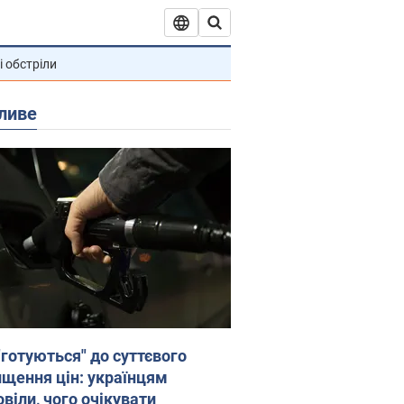
і обстріли
ливе
"готуються" до суттєвого
ищення цін: українцям
віли, чого очікувати