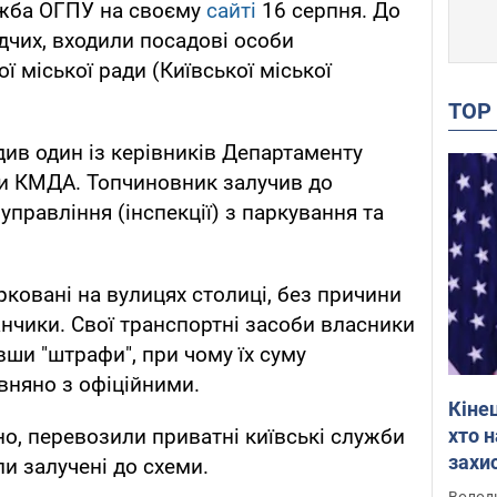
ужба ОГПУ на своєму
сайті
16 серпня. До
дчих, входили посадові особи
ї міської ради (Київської міської
TO
ив один із керівників Департаменту
ри КМДА. Топчиновник залучив до
управління (інспекції) з паркування та
рковані на вулицях столиці, без причини
чики. Свої транспортні засоби власники
ши "штрафи", при чому їх суму
вняно з офіційними.
Кіне
хто 
о, перевозили приватні київські служби
захис
ли залучені до схеми.
Інте
Володи