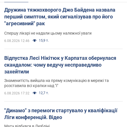
Дружина тяжкохворого Джо Байдена назвала
перший симптом, який сигналізував про його
"агресивний" рак
Спершу лікарі не надали цьому належної уваги
15,9 т.
6.08.2026 12:46
Відпустка Лесі Нікітюк у Карпатах обернулася
скандалом: чому ведучу несправедливо
захейтили
Знаменитість вийшла на пряму комунікацію в мережі та
розставила всі крапки над "і"
12,7 т.
6.08.2026 17:32
"Динамо" з перемоги стартувало у кваліфікації
Ліги конференцій. Відео
Матч відбувся в Любліні