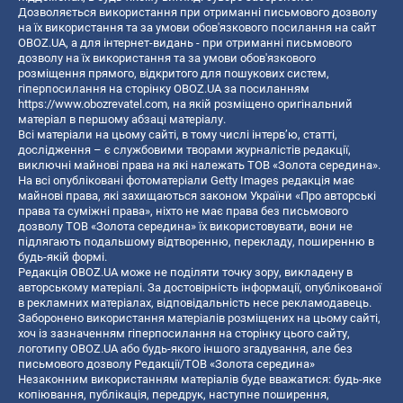
Дозволяється використання при отриманні письмового дозволу
на їх використання та за умови обов'язкового посилання на сайт
OBOZ.UA, а для інтернет-видань - при отриманні письмового
дозволу на їх використання та за умови обов'язкового
розміщення прямого, відкритого для пошукових систем,
гіперпосилання на сторінку OBOZ.UA за посиланням
https://www.obozrevatel.com
, на якій розміщено оригінальний
матеріал в першому абзаці матеріалу.
Всі матеріали на цьому сайті, в тому числі інтерв’ю, статті,
дослідження – є службовими творами журналістів редакції,
виключні майнові права на які належать ТОВ «Золота середина».
На всі опубліковані фотоматеріали Getty Images редакція має
майнові права, які захищаються законом України «Про авторські
права та суміжні права», ніхто не має права без письмового
дозволу ТОВ «Золота середина» їх використовувати, вони не
підлягають подальшому відтворенню, перекладу, поширенню в
будь-якій формі.
Редакція OBOZ.UA може не поділяти точку зору, викладену в
авторському матеріалі. За достовірність інформації, опублікованої
в рекламних матеріалах, відповідальність несе рекламодавець.
Заборонено використання матеріалів розміщених на цьому сайті,
хоч із зазначенням гіперпосилання на сторінку цього сайту,
логотипу OBOZ.UA або будь-якого іншого згадування, але без
письмового дозволу Редакції/ТОВ «Золота середина»
Незаконним використанням матеріалів буде вважатися: будь-яке
копiювання, публiкацiя, передрук, наступне поширення,