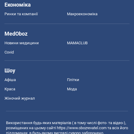
Економіка
Ринки та компанії
Макроекономіка
MedOboz
Новини медицини
MAMACLUB
Covid
Шоу
Афіша
Плітки
Краса
Мода
Жіночий журнал
Використання будь-яких матеріалів ( в тому числі фото- та відео-),
розміщених на цьому сайті
https://www.obozrevatel.com
та всіх його
піддоменах, в будь-якому вигляді суворо заборонено.