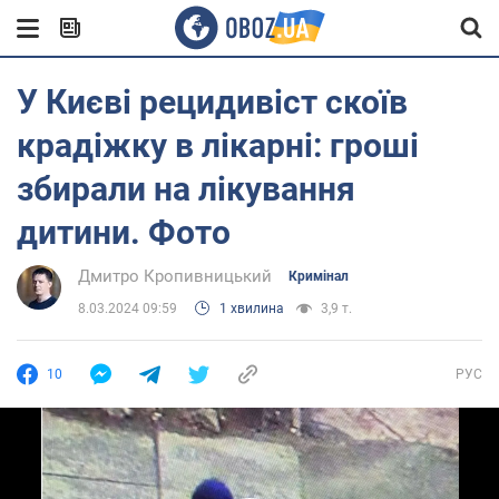
У Києві рецидивіст скоїв
крадіжку в лікарні: гроші
збирали на лікування
дитини. Фото
Дмитро Кропивницький
Кримінал
8.03.2024 09:59
1 хвилина
3,9 т.
10
РУС