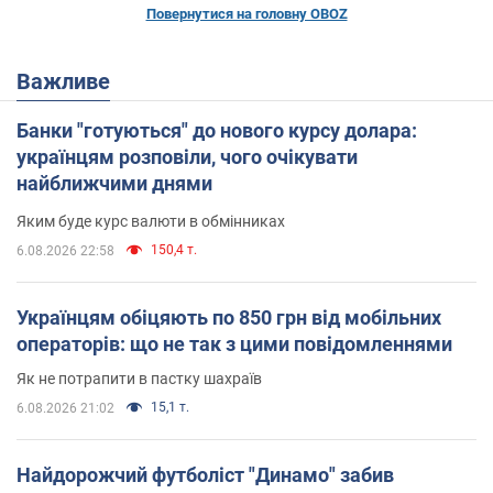
Повернутися на головну OBOZ
Важливе
Банки "готуються" до нового курсу долара:
українцям розповіли, чого очікувати
найближчими днями
Яким буде курс валюти в обмінниках
150,4 т.
6.08.2026 22:58
Українцям обіцяють по 850 грн від мобільних
операторів: що не так з цими повідомленнями
Як не потрапити в пастку шахраїв
15,1 т.
6.08.2026 21:02
Найдорожчий футболіст "Динамо" забив