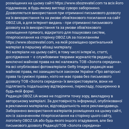
розміщених на цьому сайті
https://www.obozrevatel.com
та всіх його
піддоменах, в будь-якому вигляді суворо заборонено.
Дозволяється використання при отриманні письмового дозволу
на їх використання та за умови обов'язкового посилання на сайт
OBOZ.UA, а для інтернет-видань - при отриманні письмового
дозволу на їх використання та за умови обов'язкового
розміщення прямого, відкритого для пошукових систем,
гіперпосилання на сторінку OBOZ.UA за посиланням
https://www.obozrevatel.com
, на якій розміщено оригінальний
матеріал в першому абзаці матеріалу.
Всі матеріали на цьому сайті, в тому числі інтерв’ю, статті,
дослідження – є службовими творами журналістів редакції,
виключні майнові права на які належать ТОВ «Золота середина».
На всі опубліковані фотоматеріали Getty Images редакція має
майнові права, які захищаються законом України «Про авторські
права та суміжні права», ніхто не має права без письмового
дозволу ТОВ «Золота середина» їх використовувати, вони не
підлягають подальшому відтворенню, перекладу, поширенню в
будь-якій формі.
Редакція OBOZ.UA може не поділяти точку зору, викладену в
авторському матеріалі. За достовірність інформації, опублікованої
в рекламних матеріалах, відповідальність несе рекламодавець.
Заборонено використання матеріалів розміщених на цьому сайті,
хоч із зазначенням гіперпосилання на сторінку цього сайту,
логотипу OBOZ.UA або будь-якого іншого згадування, але без
письмового дозволу Редакції/ТОВ «Золота середина»