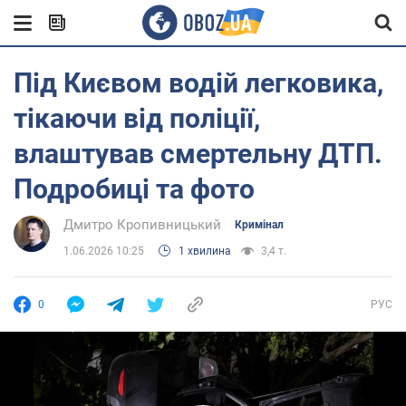
Під Києвом водій легковика,
тікаючи від поліції,
влаштував смертельну ДТП.
Подробиці та фото
Дмитро Кропивницький
Кримінал
1.06.2026 10:25
1 хвилина
3,4 т.
0
РУС