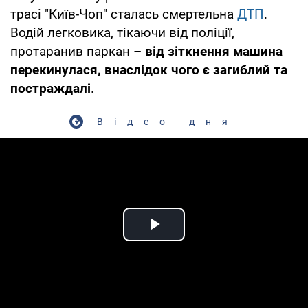
трасі "Київ-Чоп" сталась смертельна
ДТП
.
Водій легковика, тікаючи від поліції,
протаранив паркан –
від зіткнення машина
перекинулася, внаслідок чого є загиблий та
постраждалі
.
Відео дня
Play Video