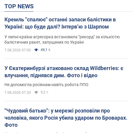
TOP NEWS
Кремль "спалює" останні запаси балістики в
Україні: що буде далі? Інтерв’ю з Шарпом
У липні країна-агресорка встановила "рекорд" за кількістю
балістичних ракет, запущених по Україні
49,1 т.
7.08.2026 07:00
У Єкатеринбурзі атаковано склад Wildberries: є
влучання, піднявся дим. Фото і відео
Не допомогла росіянам навіть робота ППО
9,2 т.
7.08.2026 07:20
"Чудовий батько": у мережі розповіли про
чоловіка, якого Росія убила ударом по Броварах.
Фото