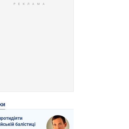
ки
протидіяти
ійській балістиці