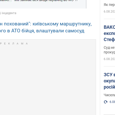
Як пер
6.08.20
ін похований": київському маршрутнику,
ВАКС обрав 
го в АТО бійця, влаштували самосуд
експ
Стеф
спра
Суд не
проку
6.08.20
ЗСУ 
окуп
росі
Чисель
6.0