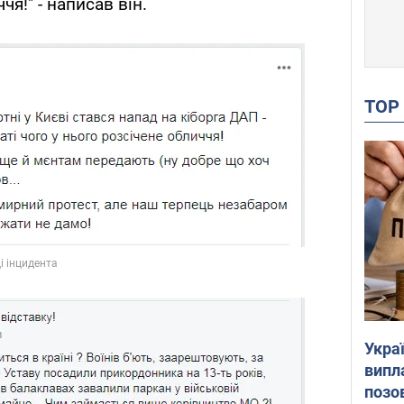
чя!" - написав він.
TO
Украї
випл
позо