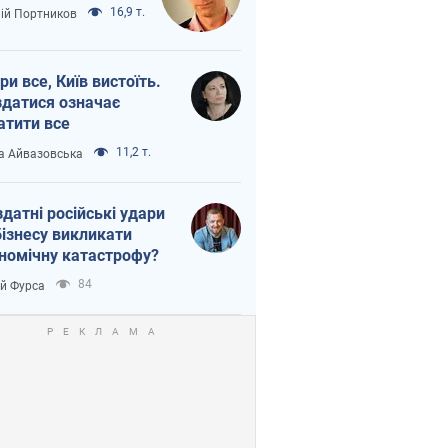
16,9 т.
лій Портников
ри все, Київ вистоїть.
здатися означає
атити все
11,2 т.
а Айвазовська
здатні російські удари
бізнесу викликати
номічну катастрофу?
84
ій Фурса