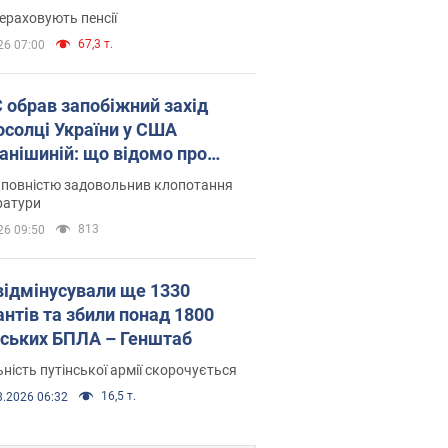
ераховують пенсії
67,3 т.
26 07:00
запобіжний захід
осолці України у США
анішиній: що відомо про
ву
 повністю задовольнив клопотання
ратури
813
26 09:50
відмінусували ще 1330
антів та збили понад 1800
йських БПЛА – Генштаб
ність путінської армії скорочується
16,5 т.
8.2026 06:32