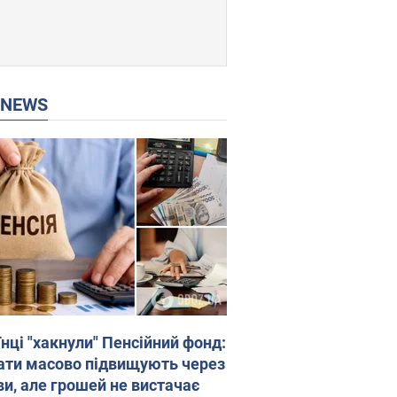
P NEWS
нці "хакнули" Пенсійний фонд:
ати масово підвищують через
ви, але грошей не вистачає