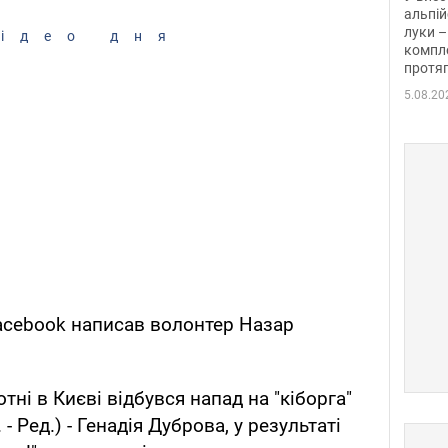
альпій
луки –
ідео дня
компле
протяг
5.08.20
 Facebook написав волонтер Назар
тні в Києві відбувся напад на "кіборга"
 Ред.) - Генадія Дуброва, у результаті