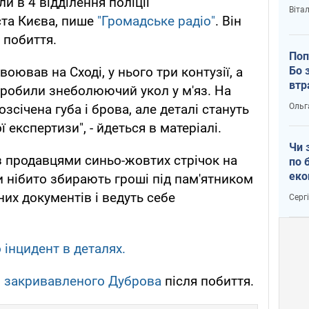
и в 4 відділення поліції
Віта
ста Києва, пише
"Громадське радіо"
. Він
 побиття.
Поп
Бо 
 воював на Сході, у нього три контузії, а
втр
 зробили знеболюючий укол у м'яз. На
Ольг
зсічена губа і брова, але деталі стануть
 експертизи", - йдеться в матеріалі.
Чи 
з продавцями синьо-жовтих стрічок на
по 
еко
 нібито збирають гроші під пам'ятником
них документів і ведуть себе
Серг
 інцидент в деталях.
о закривавленого Дуброва
після побиття.