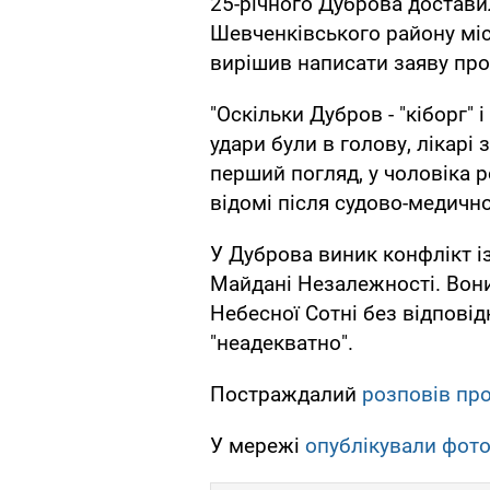
25-річного Дуброва доставил
Шевченківського району мі
вирішив написати заяву про
"Оскільки Дубров - "кіборг" і
удари були в голову, лікарі
перший погляд, у чоловіка ро
відомі після судово-медичної
У Дуброва виник конфлікт і
Майдані Незалежності. Вони
Небесної Сотні без відповід
"неадекватно".
Постраждалий
розповів про
У мережі
опублікували фот