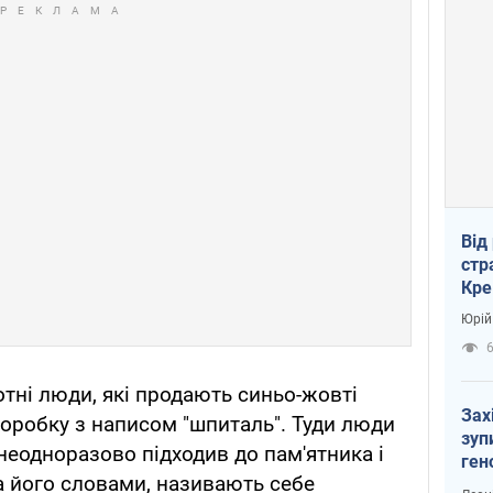
Від
стр
Кре
пас
Юрій
отні люди, які продають синьо-жовті
Зах
коробку з написом "шпиталь". Туди люди
зуп
неодноразово підходив до пам'ятника і
ген
за його словами, називають себе