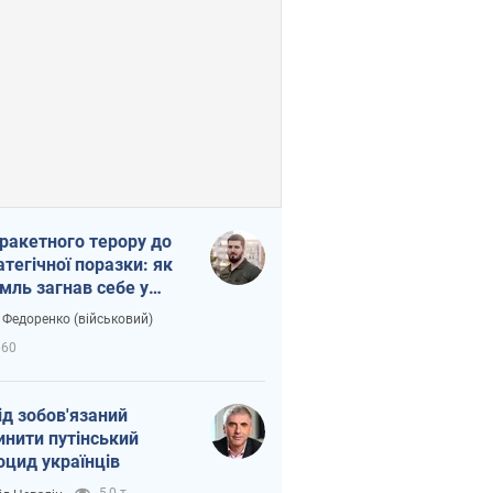
 ракетного терору до
атегічної поразки: як
мль загнав себе у
тку
 Федоренко (військовий)
660
ід зобов'язаний
инити путінський
оцид українців
5,0 т.