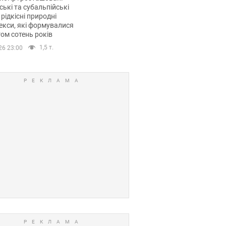
ські та субальпійські
 рідкісні природні
кси, які формувалися
ом сотень років
1,5 т.
26 23:00