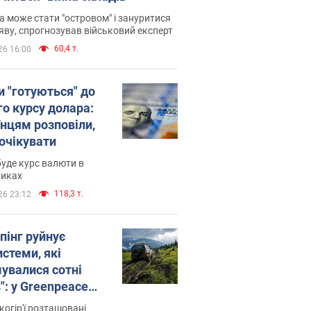
 може стати "островом" і зануритися
яву, спрогнозував військовий експерт
60,4 т.
26 16:00
и "готуються" до
го курсу долара:
їнцям розповіли,
 очікувати
уде курс валюти в
никах
118,3 т.
26 23:12
пінг руйнує
стеми, які
увалися сотні
": у Greenpeace
ли на сполох
когір'ї розташовані