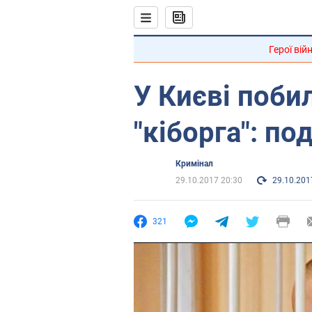
Герої вій
У Києві поби
"кіборга": по
Кримінал
29.10.2017 20:30
29.10.201
321