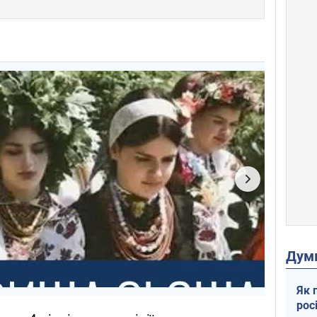
Дум
Як 
рос