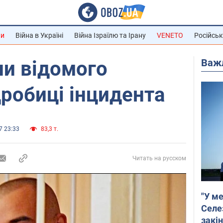
ни
Війна в Україні
Війна Ізраїлю та Ірану
VENETO
Російськ
Важ
ли відомого
дробиці інцидента
7 23:33
83,3 т.
Читать на русском
"У ме
Селе
закін