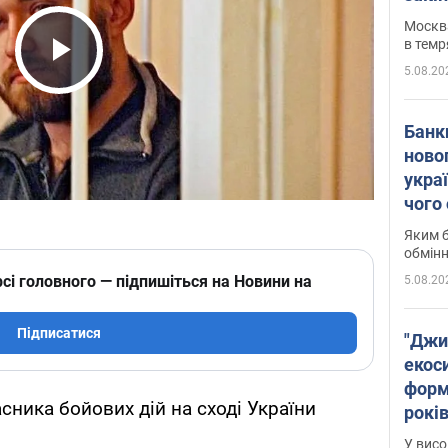
Москва
в темр
5.08.20
Play Video
Банк
ново
укра
чого
Яким б
обмін
сі головного — підпишіться на Новини на
5.08.20
Підписатися
"Джи
екоси
форм
сника бойових дій на сході України
років
заби
У висо