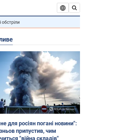
і обстріли
ливе
не для росіян погані новини":
зньов припустив, чим
читься "війна складів"