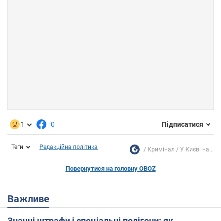
1
0
Підписатися
Теги
Редакційна політика
Кримінал
У Києві на...
Повернутися на головну OBOZ
Важливе
Значні штрафи і спеціальні полігони: як