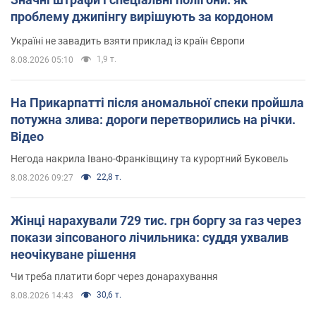
проблему джипінгу вирішують за кордоном
Україні не завадить взяти приклад із країн Європи
1,9 т.
8.08.2026 05:10
На Прикарпатті після аномальної спеки пройшла
потужна злива: дороги перетворились на річки.
Відео
Негода накрила Івано-Франківщину та курортний Буковель
22,8 т.
8.08.2026 09:27
Жінці нарахували 729 тис. грн боргу за газ через
покази зіпсованого лічильника: суддя ухвалив
неочікуване рішення
Чи треба платити борг через донарахування
30,6 т.
8.08.2026 14:43