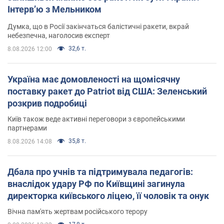
Інтерв’ю з Мельником
Думка, що в Росії закінчаться балістичні ракети, вкрай
небезпечна, наголосив експерт
32,6 т.
8.08.2026 12:00
Україна має домовленості на щомісячну
поставку ракет до Patriot від США: Зеленський
розкрив подробиці
Київ також веде активні переговори з європейськими
партнерами
35,8 т.
8.08.2026 14:08
Дбала про учнів та підтримувала педагогів:
внаслідок удару РФ по Київщині загинула
директорка київського ліцею, її чоловік та онук
Вічна пам'ять жертвам російського терору