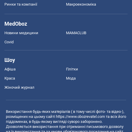
Ринки та компанії
Макроекономіка
MedOboz
Новини медицини
MAMACLUB
Covid
Шоу
Афіша
Плітки
Краса
Мода
Жіночий журнал
Використання будь-яких матеріалів ( в тому числі фото- та відео-),
розміщених на цьому сайті
https://www.obozrevatel.com
та всіх його
піддоменах, в будь-якому вигляді суворо заборонено.
Дозволяється використання при отриманні письмового дозволу
на їх використання та за умови обов'язкового посилання на сайт