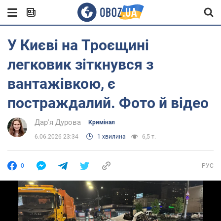
У Києві на Троєщині
легковик зіткнувся з
вантажівкою, є
постраждалий. Фото й відео
Дар'я Дурова
Кримінал
6.06.2026 23:34
1 хвилина
6,5 т.
0
РУС