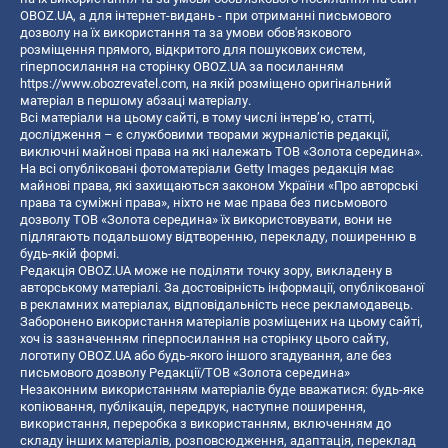
OBOZ.UA, а для інтернет-видань - при отриманні письмового
дозволу на їх використання та за умови обов'язкового
розміщення прямого, відкритого для пошукових систем,
гіперпосилання на сторінку OBOZ.UA за посиланням
https://www.obozrevatel.com
, на якій розміщено оригінальний
матеріал в першому абзаці матеріалу.
Всі матеріали на цьому сайті, в тому числі інтерв’ю, статті,
дослідження – є службовими творами журналістів редакції,
виключні майнові права на які належать ТОВ «Золота середина».
На всі опубліковані фотоматеріали Getty Images редакція має
майнові права, які захищаються законом України «Про авторські
права та суміжні права», ніхто не має права без письмового
дозволу ТОВ «Золота середина» їх використовувати, вони не
підлягають подальшому відтворенню, перекладу, поширенню в
будь-якій формі.
Редакція OBOZ.UA може не поділяти точку зору, викладену в
авторському матеріалі. За достовірність інформації, опублікованої
в рекламних матеріалах, відповідальність несе рекламодавець.
Заборонено використання матеріалів розміщених на цьому сайті,
хоч із зазначенням гіперпосилання на сторінку цього сайту,
логотипу OBOZ.UA або будь-якого іншого згадування, але без
письмового дозволу Редакції/ТОВ «Золота середина»
Незаконним використанням матеріалів буде вважатися: будь-яке
копiювання, публiкацiя, передрук, наступне поширення,
використання, переробка з використанням, включенням до
складу інших матеріалів, розповсюдження, адаптація, переклад