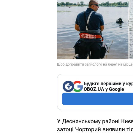
Будьте першими у кур
OBOZ.UA у Google
У Деснянському районі Києва
затоці Чорторий виявили ті