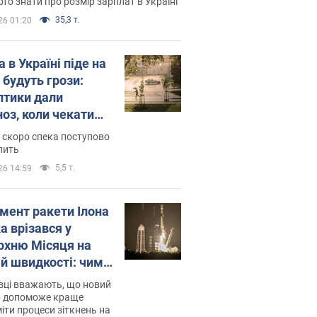
то знати про розмір зарплат в Україні
35,3 т.
26 01:20
 в Україні піде на
 будуть грози:
птики дали
ноз, коли чекати
и погоди
 скоро спека поступово
пить
5,5 т.
26 14:59
мент ракети Ілона
а врізався у
рхню Місяця на
ій швидкості: чим
завершилось
вці вважають, що новий
р допоможе краще
іти процеси зіткнень на