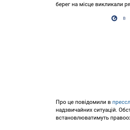
берег на місце викликали р
В
Про це повідомили в
пресс
надзвичайних ситуацій. Об
встановлюватимуть правоох