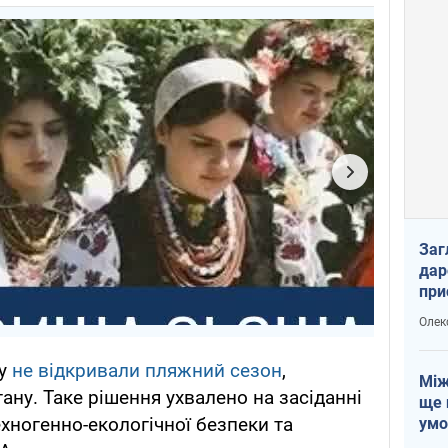
Заг
дар
при
доп
Олек
ку
не відкривали пляжний сезон
,
Між
ану. Таке рішення ухвалено на засіданні
ще 
техногенно-екологічної безпеки та
умо
Без