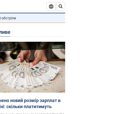
і обстріли
ливе
чено новий розмір зарплат в
їні: скільки платитимуть