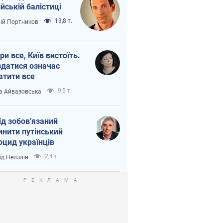
ійській балістиці
13,8 т.
лій Портников
ри все, Київ вистоїть.
здатися означає
атити все
9,5 т.
а Айвазовська
ід зобов'язаний
инити путінський
оцид українців
2,4 т.
ід Невзлін