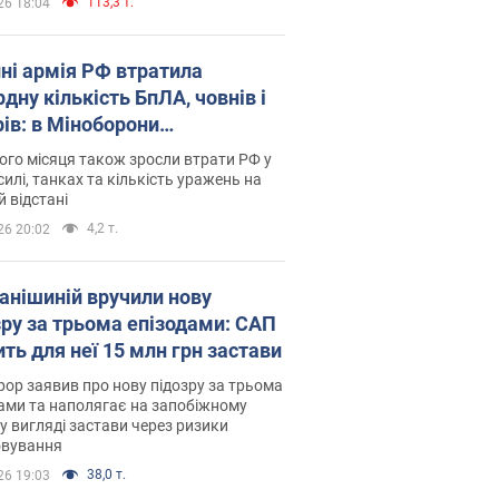
113,3 т.
26 18:04
пні армія РФ втратила
дну кількість БпЛА, човнів і
рів: в Міноборони
люднили статистику
го місяця також зросли втрати РФ у
силі, танках та кількість уражень на
й відстані
4,2 т.
26 20:02
анішиній вручили нову
зру за трьома епізодами: САП
ть для неї 15 млн грн застави
ор заявив про нову підозру за трьома
ами та наполягає на запобіжному
 у вигляді застави через ризики
овування
38,0 т.
26 19:03