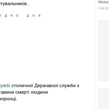
Місяці
ятувальників.
5.08.20
ідео дня
лужбі
столичної Державної служби з
ставини смерті людини
оронці.