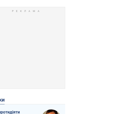
ки
протидіяти