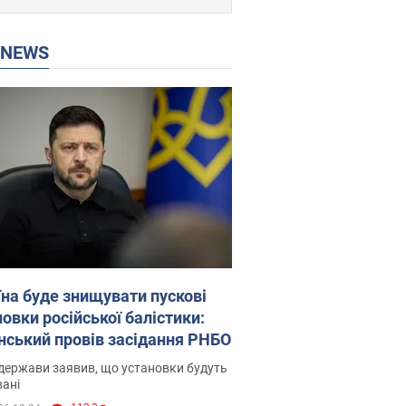
P NEWS
їна буде знищувати пускові
овки російської балістики:
нський провів засідання РНБО
держави заявив, що установки будуть
ані