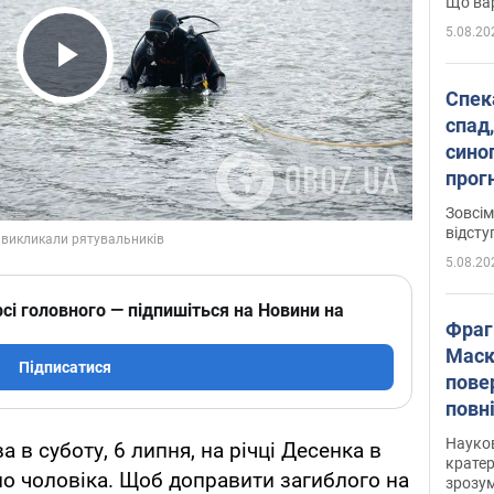
Що вар
5.08.20
Play Video
Спека
спад,
сино
прог
змін
Зовсім
відсту
5.08.20
сі головного — підпишіться на Новини на
Фраг
Маск
Підписатися
пове
повн
усе 
Науко
 в суботу, 6 липня, на річці Десенка в
крате
ло чоловіка. Щоб доправити загиблого на
зрозум