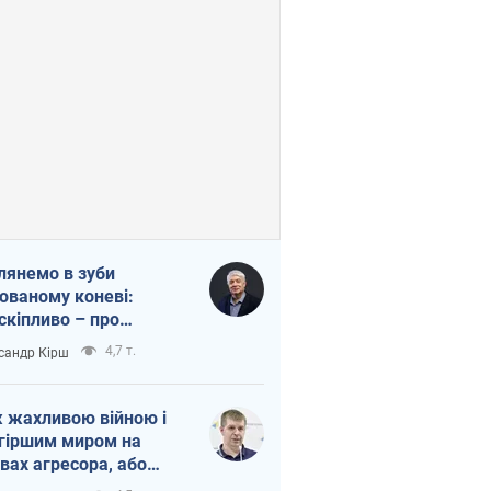
лянемо в зуби
ованому коневі:
скіпливо – про
омогу Україні
4,7 т.
сандр Кірш
 жахливою війною і
гіршим миром на
вах агресора, або
вихідність – теж