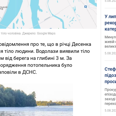
5.08.20
У ли
рекор
кате
опри
Минуло
живій 
овідомлення про те, що в річці Десенка
великі
ся тіло людини. Водолази виявили тіло
5.08.20
 м від берега на глибині 3 м. За
порядження потопельника було
Стеф
озповіли в ДСНС.
підо
проси
Прокур
епізод
заході
перех
5.08.20