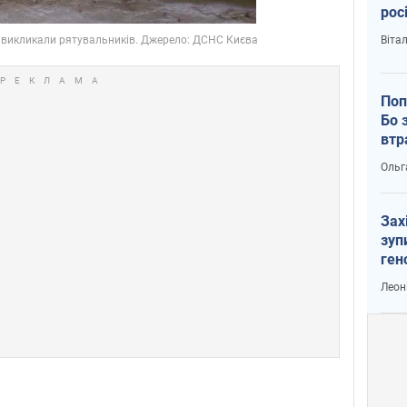
рос
Віта
Поп
Бо 
втр
Ольг
Зах
зуп
ген
Леон