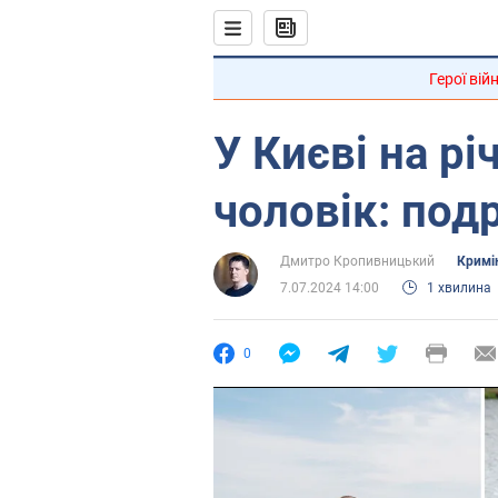
Герої вій
У Києві на рі
чоловік: подр
Дмитро Кропивницький
Кримі
7.07.2024 14:00
1 хвилина
0