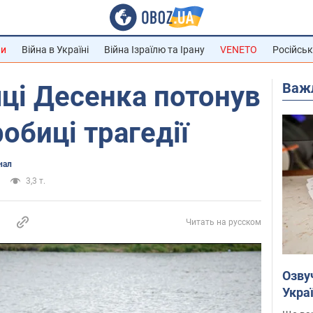
ни
Війна в Україні
Війна Ізраїлю та Ірану
VENETO
Російськ
Важ
чці Десенка потонув
обиці трагедії
нал
3,3 т.
Читать на русском
Озву
Укра