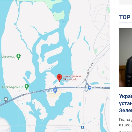
TO
Укра
устан
Зеле
Глава 
атаков