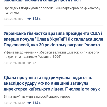
Президент подякував європейським партнерам за фінансову
підтримку
35,3 т.
8.08.2026 18:01
Українська гімнастка вразила президента США і
вперше почула "Слава Україні"! Як склалася доля
Подкопаєвої, яка 30 років тому виграла "золото"
Олімпіади
У фанатів донеччанки зберігся великий шматок килимового
покриття з надписом "Атланта-1996"
8,4 т.
8.08.2026 18:30
Дбала про учнів та підтримувала педагогів:
внаслідок удару РФ по Київщині загинула
директорка київського ліцею, її чоловік та онук
Вічна пам'ять жертвам російського терору
18,6 т.
8.08.2026 13:32