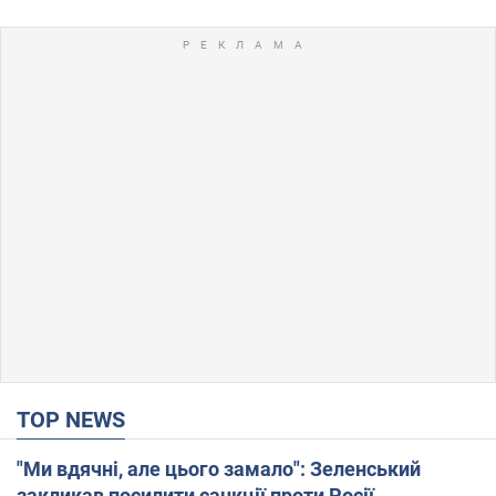
TOP NEWS
"Ми вдячні, але цього замало": Зеленський
закликав посилити санкції проти Росії