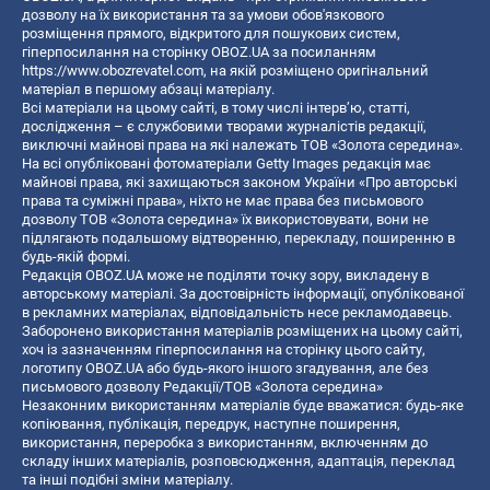
дозволу на їх використання та за умови обов'язкового
розміщення прямого, відкритого для пошукових систем,
гіперпосилання на сторінку OBOZ.UA за посиланням
https://www.obozrevatel.com
, на якій розміщено оригінальний
матеріал в першому абзаці матеріалу.
Всі матеріали на цьому сайті, в тому числі інтерв’ю, статті,
дослідження – є службовими творами журналістів редакції,
виключні майнові права на які належать ТОВ «Золота середина».
На всі опубліковані фотоматеріали Getty Images редакція має
майнові права, які захищаються законом України «Про авторські
права та суміжні права», ніхто не має права без письмового
дозволу ТОВ «Золота середина» їх використовувати, вони не
підлягають подальшому відтворенню, перекладу, поширенню в
будь-якій формі.
Редакція OBOZ.UA може не поділяти точку зору, викладену в
авторському матеріалі. За достовірність інформації, опублікованої
в рекламних матеріалах, відповідальність несе рекламодавець.
Заборонено використання матеріалів розміщених на цьому сайті,
хоч із зазначенням гіперпосилання на сторінку цього сайту,
логотипу OBOZ.UA або будь-якого іншого згадування, але без
письмового дозволу Редакції/ТОВ «Золота середина»
Незаконним використанням матеріалів буде вважатися: будь-яке
копiювання, публiкацiя, передрук, наступне поширення,
використання, переробка з використанням, включенням до
складу інших матеріалів, розповсюдження, адаптація, переклад
та інші подібні зміни матеріалу.