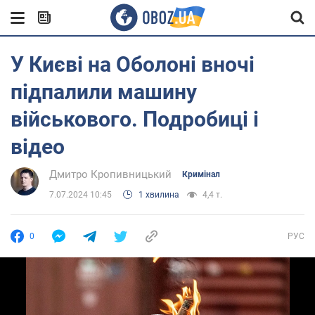
У Києві на Оболоні вночі
підпалили машину
військового. Подробиці і
відео
Дмитро Кропивницький
Кримінал
7.07.2024 10:45
1 хвилина
4,4 т.
0
РУС