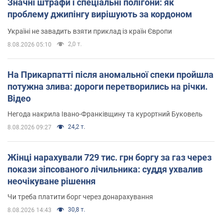
Значні штрафи і спеціальні полігони: як
проблему джипінгу вирішують за кордоном
Україні не завадить взяти приклад із країн Європи
2,0 т.
8.08.2026 05:10
На Прикарпатті після аномальної спеки пройшла
потужна злива: дороги перетворились на річки.
Відео
Негода накрила Івано-Франківщину та курортний Буковель
24,2 т.
8.08.2026 09:27
Жінці нарахували 729 тис. грн боргу за газ через
покази зіпсованого лічильника: суддя ухвалив
неочікуване рішення
Чи треба платити борг через донарахування
30,8 т.
8.08.2026 14:43