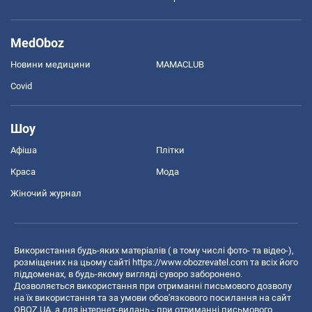
MedOboz
Новини медицини
MAMACLUB
Covid
Шоу
Афіша
Плітки
Краса
Мода
Жіночий журнал
Використання будь-яких матеріалів ( в тому числі фото- та відео-),
розміщених на цьому сайті
https://www.obozrevatel.com
та всіх його
піддоменах, в будь-якому вигляді суворо заборонено.
Дозволяється використання при отриманні письмового дозволу
на їх використання та за умови обов'язкового посилання на сайт
OBOZ.UA, а для інтернет-видань - при отриманні письмового