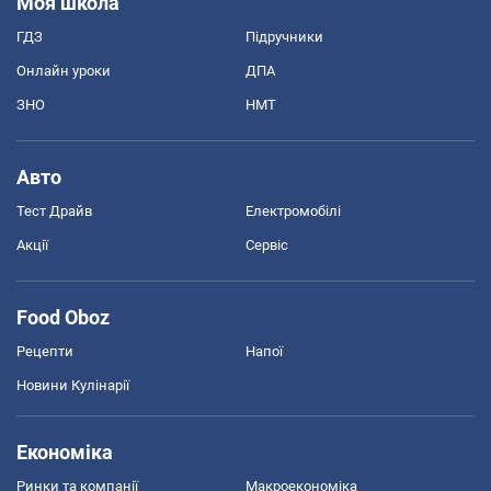
Моя школа
ГДЗ
Підручники
Онлайн уроки
ДПА
ЗНО
НМТ
Авто
Тест Драйв
Електромобілі
Акції
Сервіс
Food Oboz
Рецепти
Напої
Новини Кулінарії
Економіка
Ринки та компанії
Макроекономіка