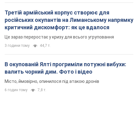
Третій армійський корпус створює для
російських окупантів на Лиманському напрямку
критичний дискомфорт: як це вдалося
Це зараз переростає у кризу для всього угруповання
3 години тому
44,7 т.
В окупованій Ялті прогриміли потужні вибухи:
валить чорний дим. Фото і відео
Місто, ймовірно, опинилося під атакою дронів
6 годин тому
7,8 т.