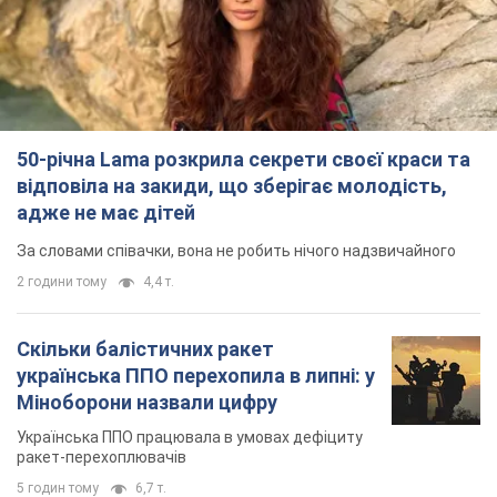
50-річна Lama розкрила секрети своєї краси та
відповіла на закиди, що зберігає молодість,
адже не має дітей
За словами співачки, вона не робить нічого надзвичайного
2 години тому
4,4 т.
Скільки балістичних ракет
українська ППО перехопила в липні: у
Міноборони назвали цифру
Українська ППО працювала в умовах дефіциту
ракет-перехоплювачів
5 годин тому
6,7 т.