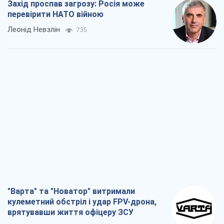
Захід проспав загрозу: Росія може
перевірити НАТО війною
Леонід Невзлін
735
"Варта" та "Новатор" витримали
кулеметний обстріл і удар FPV-дрона,
врятувавши життя офіцеру ЗСУ