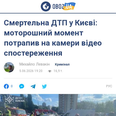
Смертельна ДТП у Києві:
моторошний момент
потрапив на камери відео
спостереження
Михайло Левакін
Кримінал
5.06.2026 19:20
16,9 т.
0
РУС