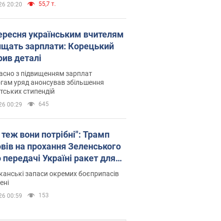
55,7 т.
26 20:20
вересня українським вчителям
ищать зарплати: Корецький
рив деталі
асно з підвищенням зарплат
гам уряд анонсував збільшення
тських стипендій
645
26 00:29
 теж вони потрібні": Трамп
овів на прохання Зеленського
 передачі Україні ракет для
ot
анські запаси окремих боєприпасів
ені
153
26 00:59