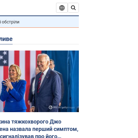
і обстріли
ливе
ина тяжкохворого Джо
ена назвала перший симптом,
 сигналізував про його