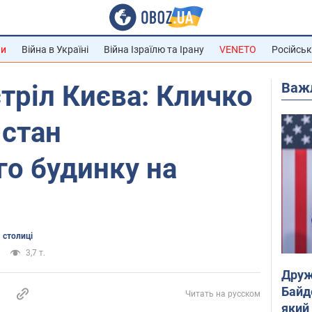
ни
Війна в Україні
Війна Ізраїлю та Ірану
VENETO
Російськ
Важ
тріл Києва: Кличко
 стан
о будинку на
 столиці
3,7 т.
Друж
Байд
Читать на русском
який