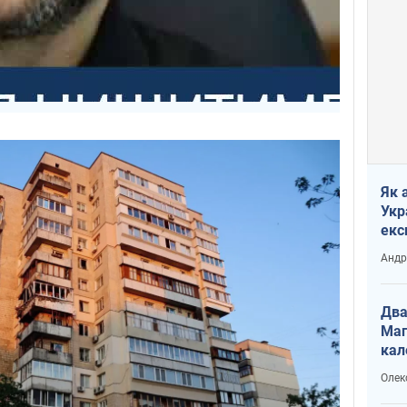
Як 
Укр
екс
наф
Андр
Два
Маг
кал
Олек