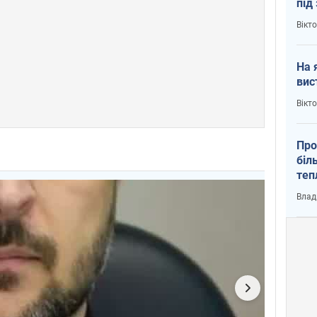
під
кри
Вікт
На 
вис
Вікт
Про
біл
теп
від
Влад
у К