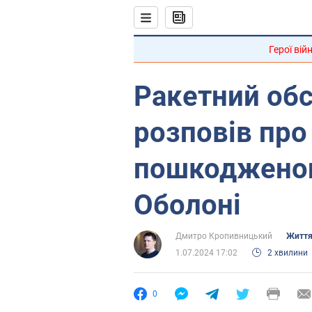
Герої вій
Ракетний обс
розповів про
пошкодженог
Оболоні
Дмитро Кропивницький
Життя
1.07.2024 17:02
2 хвилини
0