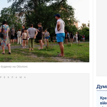
Дум
Кре
вій