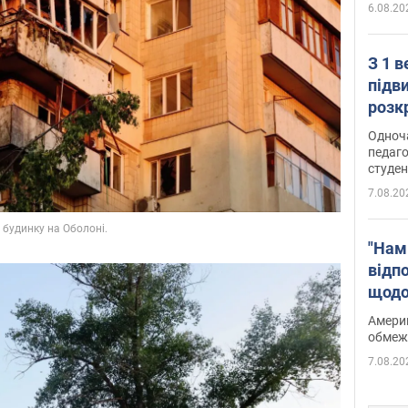
6.08.20
З 1 
підв
розк
Одноч
педаго
студен
7.08.20
"Нам
відп
щодо
Patri
Америк
обмеж
7.08.20