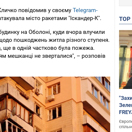
 Кличко повідомив у своєму
Telegram-
атакувала місто ракетами "Іскандер-К".
TO
будинку на Оболоні, куди вчора влучили
щодо пошкоджень житла різного ступеня.
а, ще в одній частково була пожежа.
м мешканці не зверталися", – розповів
"Зах
Зеле
FREYJ
підтр
Європе
спільн