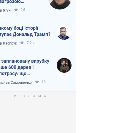
 загрозою
тична логістика
9,6 т.
ор Ягун
якому боці історії
тупає Дональд Трамп?
7,9 т.
ор Каспрук
 заплановану вирубку
ьше 600 дерев і
лотрасу: що
бувається на Теремках
18
ислав Самойленко
иєві