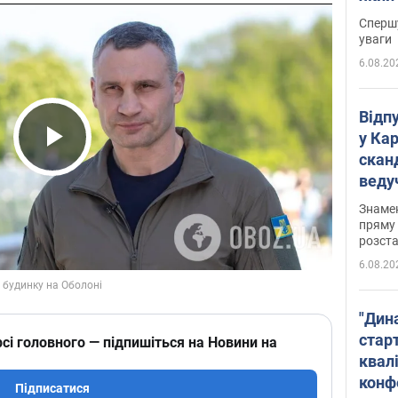
"агр
Спершу
уваги
6.08.20
Відп
у Ка
скан
Play Video
веду
захе
Знаме
пряму 
розста
6.08.20
"Дин
стар
сі головного — підпишіться на Новини на
квалі
конф
Підписатися