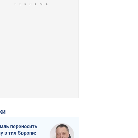
ки
мль переносить
ну в тил Європи: