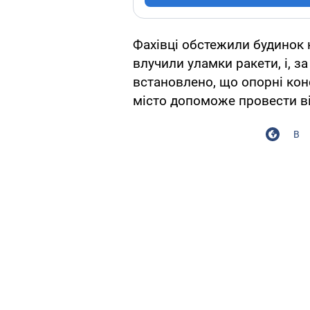
Фахівці обстежили будинок н
влучили уламки ракети, і, 
встановлено, що опорні конс
місто допоможе провести в
В