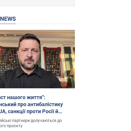
P NEWS
ист нашого життя":
нський про антибалістику
A, санкції проти Росії й
имку аграріїв. Відео
йські партнери долучаються до
ого проєкту