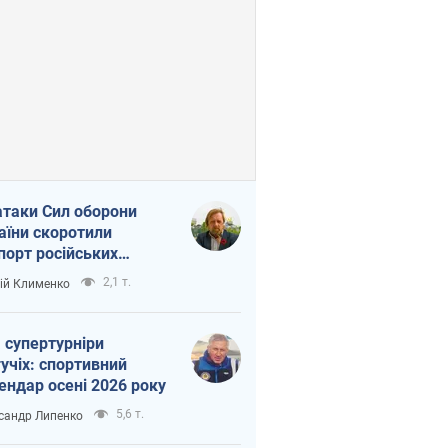
атаки Сил оборони
аїни скоротили
порт російських
топродуктів
2,1 т.
ій Клименко
 супертурніри
учіх: спортивний
ендар осені 2026 року
5,6 т.
сандр Липенко