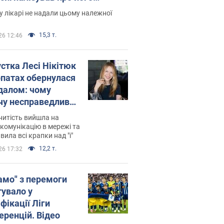
есивний" рак
 лікарі не надали цьому належної
15,3 т.
26 12:46
устка Лесі Нікітюк
рпатах обернулася
далом: чому
чу несправедливо
йтили
нитість вийшла на
комунікацію в мережі та
вила всі крапки над "і"
12,2 т.
26 17:32
амо" з перемоги
тувало у
фікації Ліги
еренцій. Відео