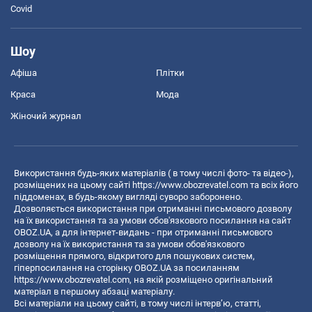
Covid
Шоу
Афіша
Плітки
Краса
Мода
Жіночий журнал
Використання будь-яких матеріалів ( в тому числі фото- та відео-),
розміщених на цьому сайті
https://www.obozrevatel.com
та всіх його
піддоменах, в будь-якому вигляді суворо заборонено.
Дозволяється використання при отриманні письмового дозволу
на їх використання та за умови обов'язкового посилання на сайт
OBOZ.UA, а для інтернет-видань - при отриманні письмового
дозволу на їх використання та за умови обов'язкового
розміщення прямого, відкритого для пошукових систем,
гіперпосилання на сторінку OBOZ.UA за посиланням
https://www.obozrevatel.com
, на якій розміщено оригінальний
матеріал в першому абзаці матеріалу.
Всі матеріали на цьому сайті, в тому числі інтерв’ю, статті,