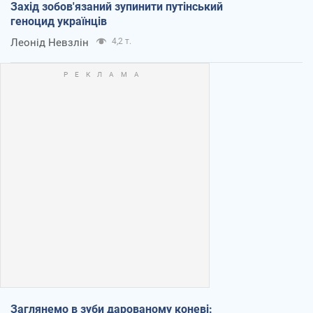
Захід зобов'язаний зупинити путінський
геноцид українців
Леонід Невзлін
4,2 т.
Заглянемо в зуби дарованому коневі: