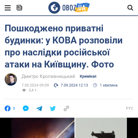
Пошкоджено приватні
будинки: у КОВА розповіли
про наслідки російської
атаки на Київщину. Фото
Дмитро Кропивницький
Кримінал
7.09.2024 09:09
7.09.2024 12:13
1 хвилина
3,4 т.
0
РУС