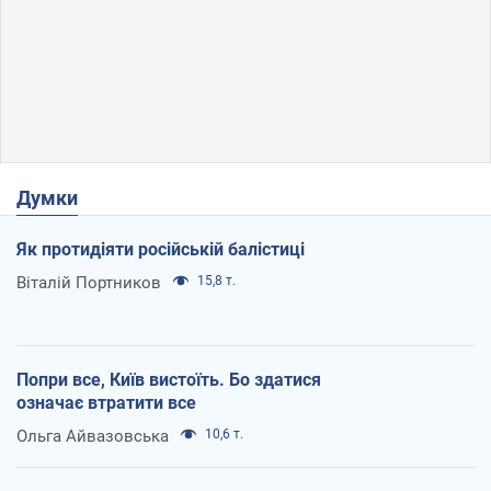
Думки
Як протидіяти російській балістиці
Віталій Портников
15,8 т.
Попри все, Київ вистоїть. Бо здатися
означає втратити все
Ольга Айвазовська
10,6 т.