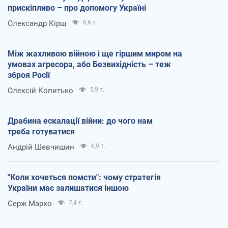
прискіпливо – про допомогу Україні
Олександр Кірш
6,6 т.
Між жахливою війною і ще гіршим миром на
умовах агресора, або Безвихідність – теж
зброя Росії
Олексій Копитько
5,9 т.
Драбина ескалації війни: до чого нам
треба готуватися
Андрій Шевчишин
6,9 т.
"Коли хочеться помсти": чому стратегія
України має залишатися іншою
Серж Марко
7,4 т.