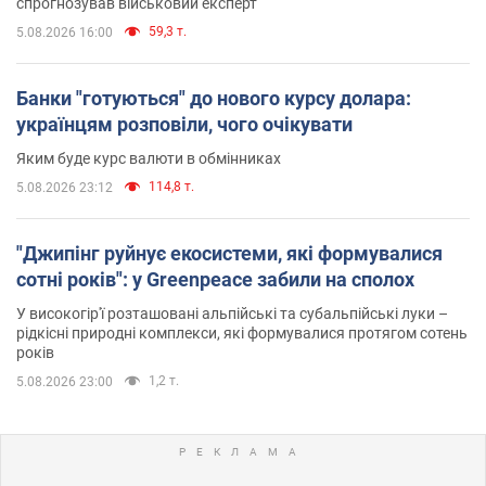
спрогнозував військовий експерт
59,3 т.
5.08.2026 16:00
Банки "готуються" до нового курсу долара:
українцям розповіли, чого очікувати
Яким буде курс валюти в обмінниках
114,8 т.
5.08.2026 23:12
"Джипінг руйнує екосистеми, які формувалися
сотні років": у Greenpeace забили на сполох
У високогір'ї розташовані альпійські та субальпійські луки –
рідкісні природні комплекси, які формувалися протягом сотень
років
1,2 т.
5.08.2026 23:00