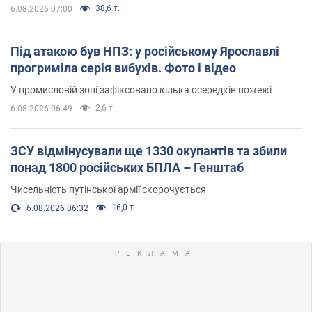
38,6 т.
6.08.2026 07:00
Під атакою був НПЗ: у російському Ярославлі
прогриміла серія вибухів. Фото і відео
У промисловій зоні зафіксовано кілька осередків пожежі
2,6 т.
6.08.2026 06:49
ЗСУ відмінусували ще 1330 окупантів та збили
понад 1800 російських БПЛА – Генштаб
Чисельність путінської армії скорочується
16,0 т.
6.08.2026 06:32