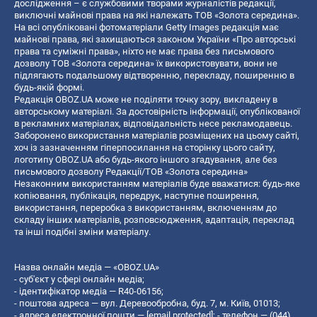
дослідження – є службовими творами журналістів редакції,
виключні майнові права на які належать ТОВ «Золота середина».
На всі опубліковані фотоматеріали Getty Images редакція має
майнові права, які захищаються законом України «Про авторські
права та суміжні права», ніхто не має права без письмового
дозволу ТОВ «Золота середина» їх використовувати, вони не
підлягають подальшому відтворенню, перекладу, поширенню в
будь-якій формі.
Редакція OBOZ.UA може не поділяти точку зору, викладену в
авторському матеріалі. За достовірність інформації, опублікованої
в рекламних матеріалах, відповідальність несе рекламодавець.
Заборонено використання матеріалів розміщених на цьому сайті,
хоч із зазначенням гіперпосилання на сторінку цього сайту,
логотипу OBOZ.UA або будь-якого іншого згадування, але без
письмового дозволу Редакції/ТОВ «Золота середина»
Незаконним використанням матеріалів буде вважатися: будь-яке
копiювання, публiкацiя, передрук, наступне поширення,
використання, переробка з використанням, включенням до
складу інших матеріалів, розповсюдження, адаптація, переклад
та інші подібні зміни матеріалу.
Назва онлайн медіа — «OBOZ.UA»
- суб'єкт у сфері онлайн медіа;
- ідентифікатор медіа — R40-06156;
- поштова адреса — вул. Деревообробна, буд. 7, м. Київ, 01013;
- адреса електронної пошти —
[email protected]
; - телефон — (044)