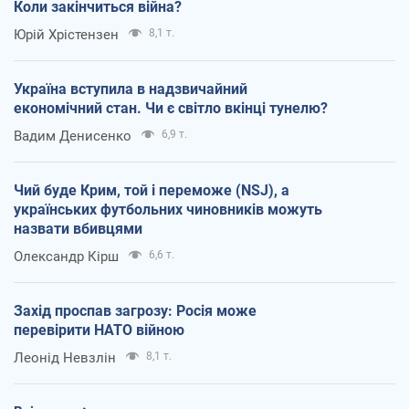
Коли закінчиться війна?
Юрій Хрістензен
8,1 т.
Україна вступила в надзвичайний
економічний стан. Чи є світло вкінці тунелю?
Вадим Денисенко
6,9 т.
Чий буде Крим, той і переможе (NSJ), а
українських футбольних чиновників можуть
назвати вбивцями
Олександр Кірш
6,6 т.
Захід проспав загрозу: Росія може
перевірити НАТО війною
Леонід Невзлін
8,1 т.