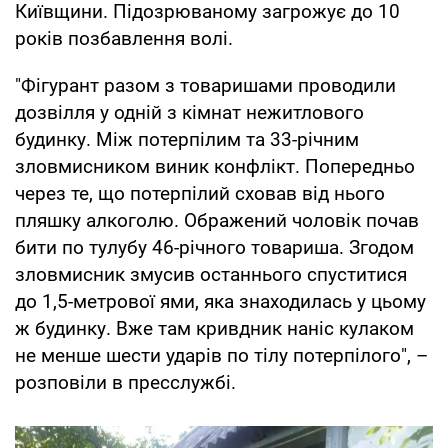
Київщини. Підозрюваному загрожує до 10
років позбавлення волі.
"Фігурант разом з товаришами проводили
дозвілля у одній з кімнат нежитлового
будинку. Між потерпілим та 33-річним
зловмисником виник конфлікт. Попередньо
через те, що потерпілий сховав від нього
пляшку алкоголю. Ображений чоловік почав
бити по тулубу 46-річного товариша. Згодом
зловмисник змусив останнього спуститися
до 1,5-метрової ями, яка знаходилась у цьому
ж будинку. Вже там кривдник наніс кулаком
не менше шести ударів по тілу потерпілого", –
розповіли в пресслужбі.