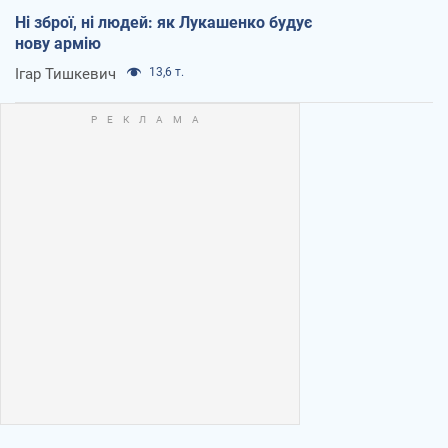
Ні зброї, ні людей: як Лукашенко будує
нову армію
Ігар Тишкевич
13,6 т.