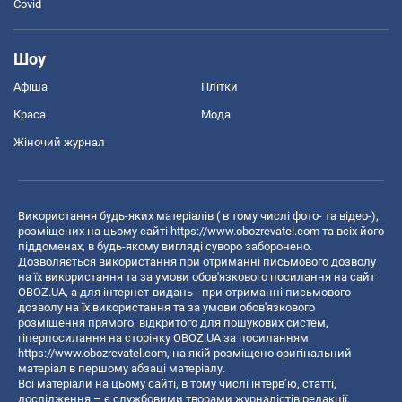
Covid
Шоу
Афіша
Плітки
Краса
Мода
Жіночий журнал
Використання будь-яких матеріалів ( в тому числі фото- та відео-),
розміщених на цьому сайті
https://www.obozrevatel.com
та всіх його
піддоменах, в будь-якому вигляді суворо заборонено.
Дозволяється використання при отриманні письмового дозволу
на їх використання та за умови обов'язкового посилання на сайт
OBOZ.UA, а для інтернет-видань - при отриманні письмового
дозволу на їх використання та за умови обов'язкового
розміщення прямого, відкритого для пошукових систем,
гіперпосилання на сторінку OBOZ.UA за посиланням
https://www.obozrevatel.com
, на якій розміщено оригінальний
матеріал в першому абзаці матеріалу.
Всі матеріали на цьому сайті, в тому числі інтерв’ю, статті,
дослідження – є службовими творами журналістів редакції,