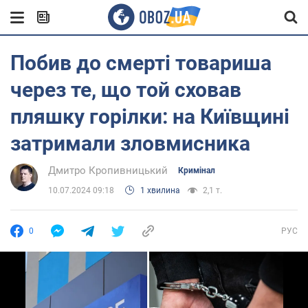
Побив до смерті товариша
через те, що той сховав
пляшку горілки: на Київщині
затримали зловмисника
Дмитро Кропивницький
Кримінал
10.07.2024 09:18
1 хвилина
2,1 т.
0
РУС