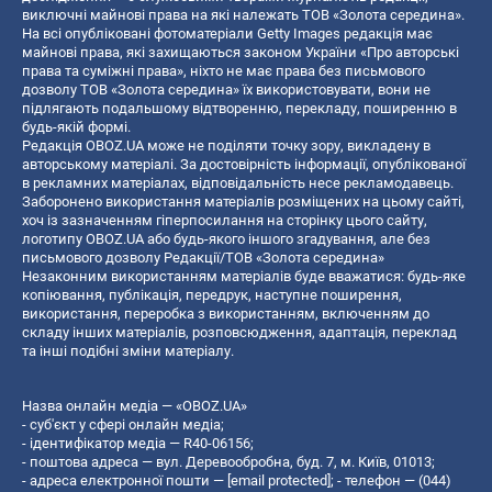
виключні майнові права на які належать ТОВ «Золота середина».
На всі опубліковані фотоматеріали Getty Images редакція має
майнові права, які захищаються законом України «Про авторські
права та суміжні права», ніхто не має права без письмового
дозволу ТОВ «Золота середина» їх використовувати, вони не
підлягають подальшому відтворенню, перекладу, поширенню в
будь-якій формі.
Редакція OBOZ.UA може не поділяти точку зору, викладену в
авторському матеріалі. За достовірність інформації, опублікованої
в рекламних матеріалах, відповідальність несе рекламодавець.
Заборонено використання матеріалів розміщених на цьому сайті,
хоч із зазначенням гіперпосилання на сторінку цього сайту,
логотипу OBOZ.UA або будь-якого іншого згадування, але без
письмового дозволу Редакції/ТОВ «Золота середина»
Незаконним використанням матеріалів буде вважатися: будь-яке
копiювання, публiкацiя, передрук, наступне поширення,
використання, переробка з використанням, включенням до
складу інших матеріалів, розповсюдження, адаптація, переклад
та інші подібні зміни матеріалу.
Назва онлайн медіа — «OBOZ.UA»
- суб'єкт у сфері онлайн медіа;
- ідентифікатор медіа — R40-06156;
- поштова адреса — вул. Деревообробна, буд. 7, м. Київ, 01013;
- адреса електронної пошти —
[email protected]
; - телефон — (044)