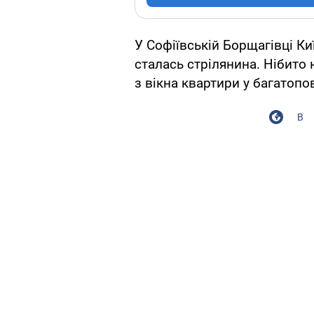
У Софіївській Борщагівці Киї
сталась стрілянина. Нібито 
з вікна квартири у багатоп
В