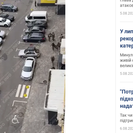
атаков
5.08.20
У ли
рекор
кате
опри
Минуло
живій 
великі
5.08.20
"Пот
підх
нада
дост
Так чи
прим
підтр
6.08.20