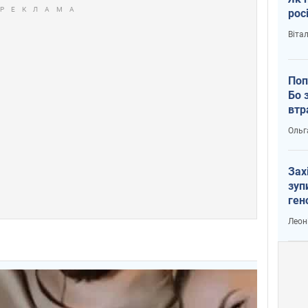
рос
Віта
Поп
Бо 
втр
Ольг
Зах
зуп
ген
Леон