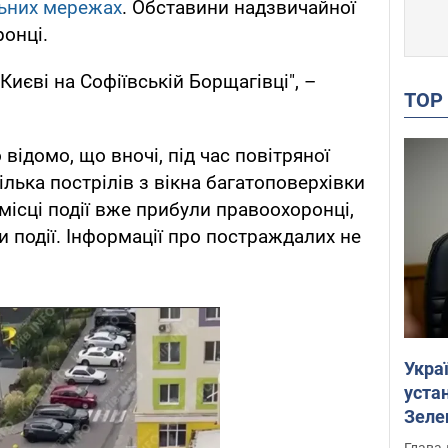
ьних мережах
. Обставини надзвичайної
ронці.
Києві на Софіївській Борщагівці", –
TO
відомо, що вночі, під час повітряної
ілька пострілів з вікна багатоповерхівки
місці події вже прибули правоохоронці,
 події. Інформації про постраждалих не
Укра
устан
Зеле
Глава 