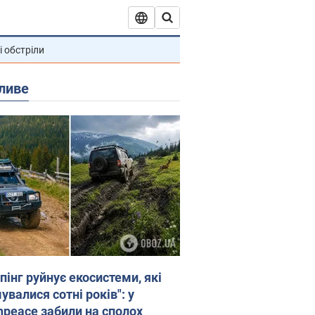
і обстріли
ливе
пінг руйнує екосистеми, які
валися сотні років": у
npeace забили на сполох