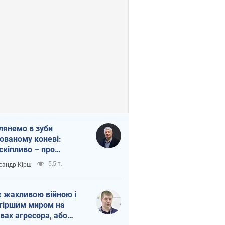
лянемо в зуби
ованому коневі:
скіпливо – про
омогу Україні
5,5 т.
сандр Кірш
 жахливою війною і
гіршим миром на
вах агресора, або