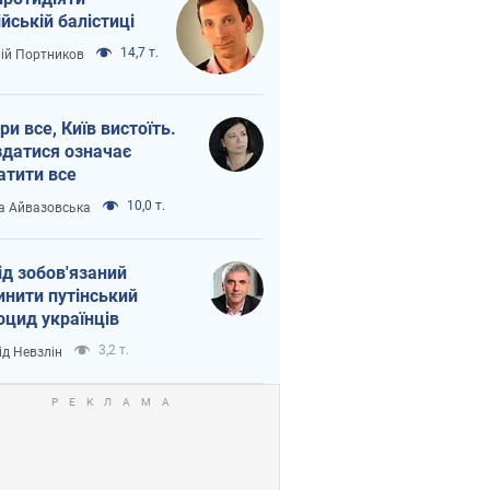
ійській балістиці
14,7 т.
лій Портников
ри все, Київ вистоїть.
здатися означає
атити все
10,0 т.
а Айвазовська
ід зобов'язаний
инити путінський
оцид українців
3,2 т.
ід Невзлін