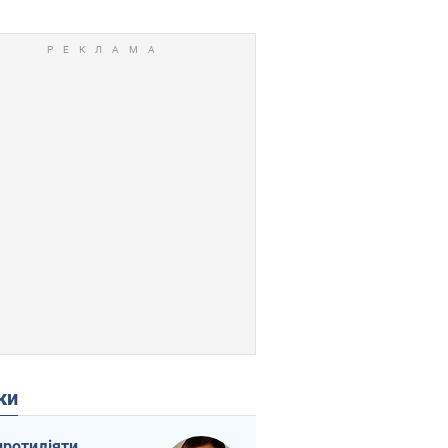
ки
протидіяти