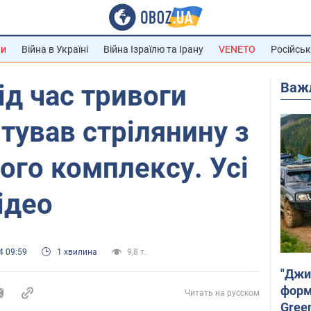
ни
Війна в Україні
Війна Ізраїлю та Ірану
VENETO
Російськ
Важ
ід час тривоги
тував стрілянину з
ого комплексу. Усі
ідео
4 09:59
1 хвилина
9,8 т.
"Джи
форму
Читать на русском
Gree