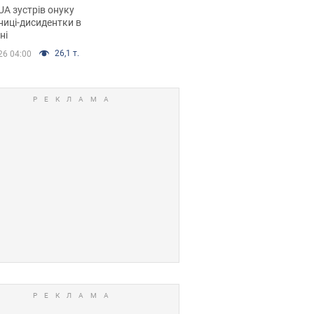
дентки Алли
A зустрів онуку
кої, критику
иці-дисидентки в
ні
ра Стуса та втечу
ртугалію з 5 дітьми
26,1 т.
26 04:00