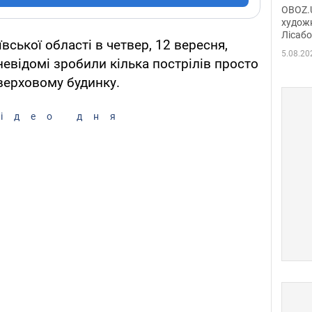
диси
OBOZ.U
Горсь
художн
Лісабо
Дмит
вської області в четвер, 12 вересня,
в По
5.08.20
невідомі зробили кілька пострілів просто
оверховому будинку.
ідео дня