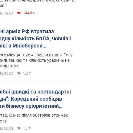
ані
144,5 т.
26 18:04
пні армія РФ втратила
дну кількість БпЛА, човнів і
рів: в Міноборони
люднили статистику
го місяця також зросли втрати РФ у
силі, танках та кількість уражень на
й відстані
5,2 т.
26 20:02
рібні швидкі та нестандартні
оди": Корецький пообіцяв
ти бізнесу пріоритетний
уп до наявних складських
 так, бізнес після обстрілів отримає
іщень
имку
1,7 т.
26 00:08