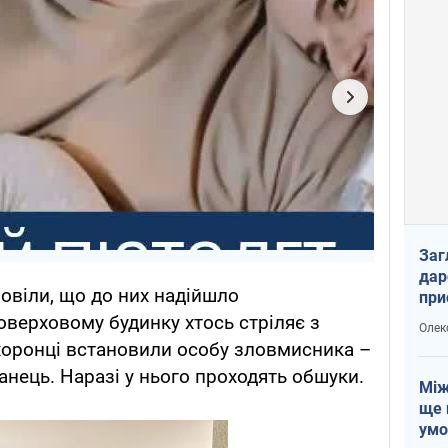
Заг
дар
повіли, що до них надійшло
при
доп
оверховому будинку хтось стріляє з
Олек
оохоронці встановили особу зловмисника –
анець. Наразі у нього проходять обшуки.
Між
ще 
умо