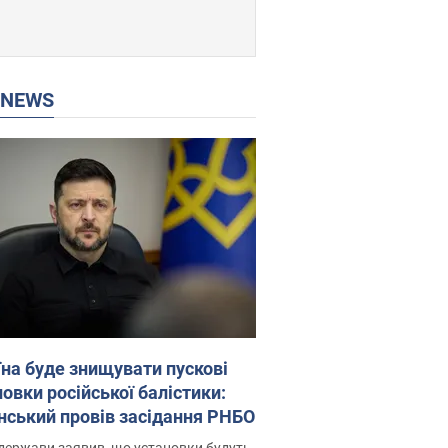
P NEWS
їна буде знищувати пускові
овки російської балістики:
нський провів засідання РНБО
держави заявив, що установки будуть