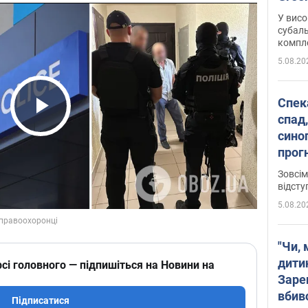
У висо
субаль
комплек
сотень
5.08.20
Спека
спад,
Play Video
сино
прог
змін
Зовсім
відсту
5.08.20
"Чи, 
дити
сі головного — підпишіться на Новини на
Заре
вбив
Підписатися