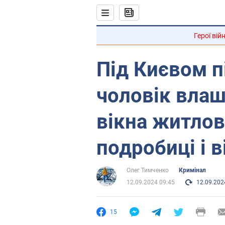
Герої вій
Під Києвом п
чоловік влаш
вікна житлов
подробиці і в
Олег Тимченко
Кримінал
12.09.2024 09:45
12.09.202
15