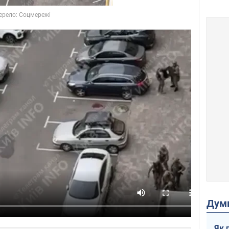
Дум
Як 