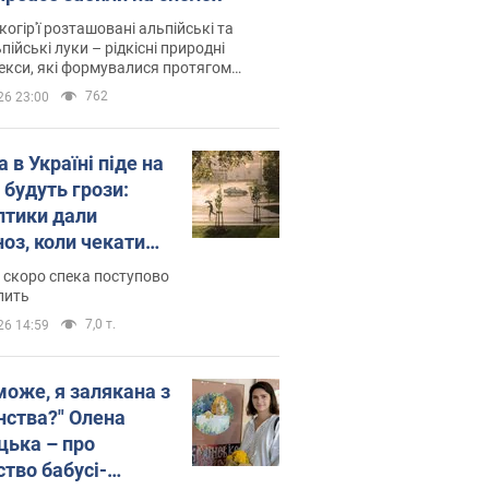
когір'ї розташовані альпійські та
пійські луки – рідкісні природні
си, які формувалися протягом
 років
762
26 23:00
 в Україні піде на
 будуть грози:
птики дали
ноз, коли чекати
и погоди
 скоро спека поступово
пить
7,0 т.
26 14:59
може, я залякана з
нства?" Олена
цька – про
ство бабусі-