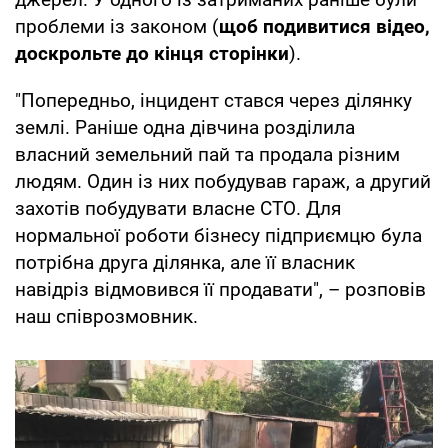
проблеми із законом (
щоб подивитися відео,
доскрольте до кінця сторінки
).
"Попередньо, інцидент стався через ділянку
землі. Раніше одна дівчина розділила
власний земельний пай та продала різним
людям. Один із них побудував гараж, а другий
захотів побудувати власне СТО. Для
нормальної роботи бізнесу підприємцю була
потрібна друга ділянка, але її власник
навідріз відмовився її продавати", – розповів
наш співрозмовник.