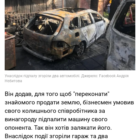
Він додав, для того щоб "переконати"
знайомого продати землю, бізнесмен умовив
свого колишнього співробітника за
винагороду підпалити машину свого
опонента. Так він хотів залякати його.
Внаслідок події згоріли гараж та два