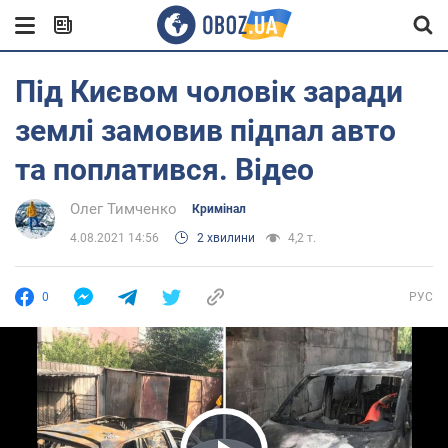
Під Києвом чоловік заради
землі замовив підпал авто
та поплатився. Відео
Олег Тимченко
Кримінал
4.08.2021 14:56
2 хвилини
4,2 т.
0
РУС