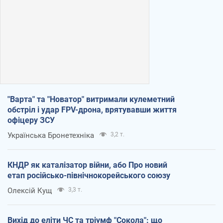
"Варта" та "Новатор" витримали кулеметний
обстріл і удар FPV-дрона, врятувавши життя
офіцеру ЗСУ
Українська Бронетехніка
3,2 т.
КНДР як каталізатор війни, або Про новий
етап російсько-північнокорейського союзу
Олексій Кущ
3,3 т.
Вихід до еліти ЧС та тріумф "Сокола": що