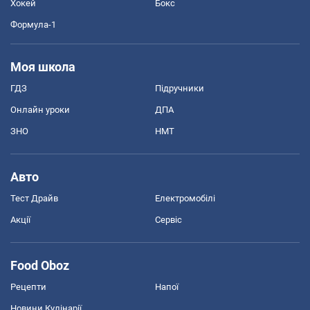
Хокей
Бокс
Формула-1
Моя школа
ГДЗ
Підручники
Онлайн уроки
ДПА
ЗНО
НМТ
Авто
Тест Драйв
Електромобілі
Акції
Сервіс
Food Oboz
Рецепти
Напої
Новини Кулінарії