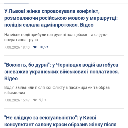
У Львові жінка спровокувала конфлікт,
розмовляючи російською мовою у маршрутці:
поліція склала адмінпротокол. Відео
На місце події прибули патрульні поліцейські та слідчо-
оперативна група
10,6 т.
7.08.2026 18:40
"Воюють, бо дурні": у Чернівцях водій автобуса
зневажив українських військових і поплатився.
Відео
Водія звільнили після конфлікту з пасажирами та образ
військових
9,1 т.
7.08.2026 15:47
"Не слідкує за сексуальністю": у Києві
консультант салону краси образив жінку після