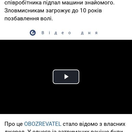
співробітника підпал машини знайомого.
Зловмисникам загрожує до 10 років
позбавлення волі.
Відео дня
Play Video
Про це
OBOZREVATEL
стало відомо з власних
джерел. У одного із затриманих раніше були