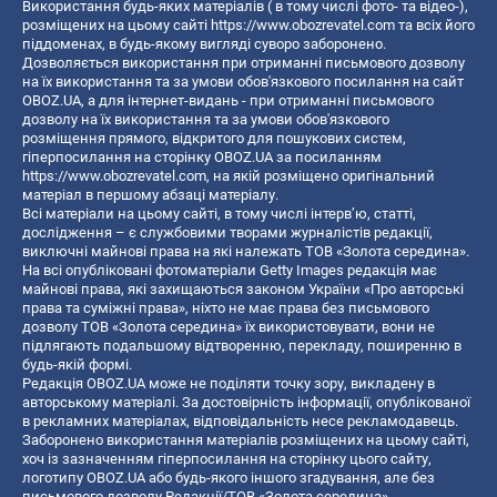
Використання будь-яких матеріалів ( в тому числі фото- та відео-),
розміщених на цьому сайті
https://www.obozrevatel.com
та всіх його
піддоменах, в будь-якому вигляді суворо заборонено.
Дозволяється використання при отриманні письмового дозволу
на їх використання та за умови обов'язкового посилання на сайт
OBOZ.UA, а для інтернет-видань - при отриманні письмового
дозволу на їх використання та за умови обов'язкового
розміщення прямого, відкритого для пошукових систем,
гіперпосилання на сторінку OBOZ.UA за посиланням
https://www.obozrevatel.com
, на якій розміщено оригінальний
матеріал в першому абзаці матеріалу.
Всі матеріали на цьому сайті, в тому числі інтерв’ю, статті,
дослідження – є службовими творами журналістів редакції,
виключні майнові права на які належать ТОВ «Золота середина».
На всі опубліковані фотоматеріали Getty Images редакція має
майнові права, які захищаються законом України «Про авторські
права та суміжні права», ніхто не має права без письмового
дозволу ТОВ «Золота середина» їх використовувати, вони не
підлягають подальшому відтворенню, перекладу, поширенню в
будь-якій формі.
Редакція OBOZ.UA може не поділяти точку зору, викладену в
авторському матеріалі. За достовірність інформації, опублікованої
в рекламних матеріалах, відповідальність несе рекламодавець.
Заборонено використання матеріалів розміщених на цьому сайті,
хоч із зазначенням гіперпосилання на сторінку цього сайту,
логотипу OBOZ.UA або будь-якого іншого згадування, але без
письмового дозволу Редакції/ТОВ «Золота середина»