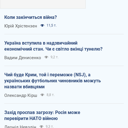
Коли закінчиться війна?
Юрій Хрістензен
11,5 т.
Україна вступила в надзвичайний
економічний стан. Чи є світло вкінці тунелю?
Вадим Денисенко
9,2 т.
Чий буде Крим, той і переможе (NSJ), а
українських футбольних чиновників можуть
назвати вбивцями
Олександр Кірш
8,8 т.
Захід проспав загрозу: Росія може
перевірити НАТО війною
Леонід Невзлін
9,3 т.