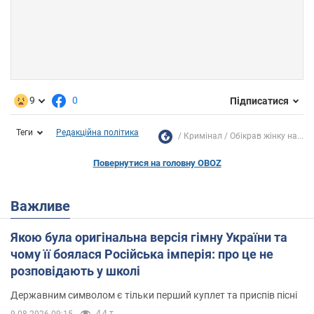
9
0
Підписатися
Теги
Редакційна політика
Кримінал
Обікрав жінку на...
Повернутися на головну OBOZ
Важливе
Якою була оригінальна версія гімну України та
чому її боялася Російська імперія: про це не
розповідають у школі
Державним символом є тільки перший куплет та приспів пісні
4,4 т.