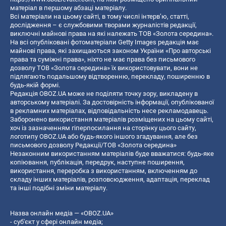
матеріал в першому абзаці матеріалу.
Всі матеріали на цьому сайті, в тому числі інтерв’ю, статті,
дослідження – є службовими творами журналістів редакції,
виключні майнові права на які належать ТОВ «Золота середина».
На всі опубліковані фотоматеріали Getty Images редакція має
майнові права, які захищаються законом України «Про авторські
права та суміжні права», ніхто не має права без письмового
дозволу ТОВ «Золота середина» їх використовувати, вони не
підлягають подальшому відтворенню, перекладу, поширенню в
будь-якій формі.
Редакція OBOZ.UA може не поділяти точку зору, викладену в
авторському матеріалі. За достовірність інформації, опублікованої
в рекламних матеріалах, відповідальність несе рекламодавець.
Заборонено використання матеріалів розміщених на цьому сайті,
хоч із зазначенням гіперпосилання на сторінку цього сайту,
логотипу OBOZ.UA або будь-якого іншого згадування, але без
письмового дозволу Редакції/ТОВ «Золота середина»
Незаконним використанням матеріалів буде вважатися: будь-яке
копiювання, публiкацiя, передрук, наступне поширення,
використання, переробка з використанням, включенням до
складу інших матеріалів, розповсюдження, адаптація, переклад
та інші подібні зміни матеріалу.
Назва онлайн медіа — «OBOZ.UA»
- суб'єкт у сфері онлайн медіа;