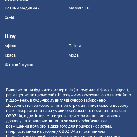
Новини медицини
MAMACLUB
Covid
Шоу
Афіша
Плітки
Краса
Мода
Жіночий журнал
Використання будь-яких матеріалів ( в тому числі фото- та відео-),
розміщених на цьому сайті
https://www.obozrevatel.com
та всіх його
піддоменах, в будь-якому вигляді суворо заборонено.
Дозволяється використання при отриманні письмового дозволу
на їх використання та за умови обов'язкового посилання на сайт
OBOZ.UA, а для інтернет-видань - при отриманні письмового
дозволу на їх використання та за умови обов'язкового
розміщення прямого, відкритого для пошукових систем,
гіперпосилання на сторінку OBOZ.UA за посиланням
https://www.obozrevatel.com
, на якій розміщено оригінальний