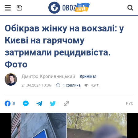
Обікрав жінку на вокзалі: у
Києві на гарячому
затримали рецидивіста.
Фото
Дмитро Кропивницький
Кримінал
21.04.2024 10:36
1 хвилина
4,9 т.
0
РУС