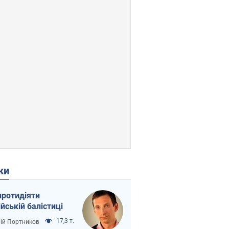
ки
протидіяти
ійській балістиці
17,3 т.
лій Портников