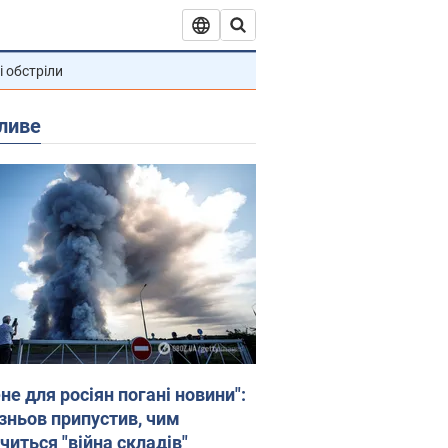
і обстріли
ливе
не для росіян погані новини":
зньов припустив, чим
читься "війна складів"