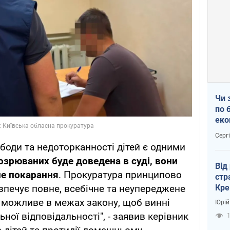
Чи 
по 
еко
Серг
ободи та недоторканності дітей є одними
озрюваних буде доведена в суді, вони
Від
не покарання
. Прокуратура принципово
стр
Кре
езпечує повне, всебічне та неупереджене
пас
е можливе в межах закону, щоб винні
Юрій
ьної відповідальності", - заявив керівник
1