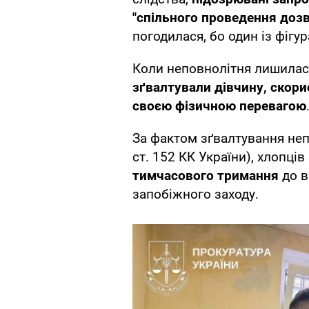
"спільного проведення дозві
погодилася, бо один із фігу
Коли неповнолітня лишилась
зґвалтували дівчину, скори
своєю фізичною перевагою
За фактом зґвалтування непо
ст. 152 КК України), хлопців
тимчасового тримання
до в
запобіжного заходу.