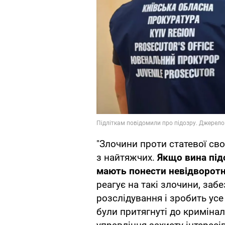
"Злочини проти статевої св
з найтяжчих.
Якщо вина під
мають понести невідворот
реагує на такі злочини, заб
розслідування і зробить ус
були притягнуті до кримінал