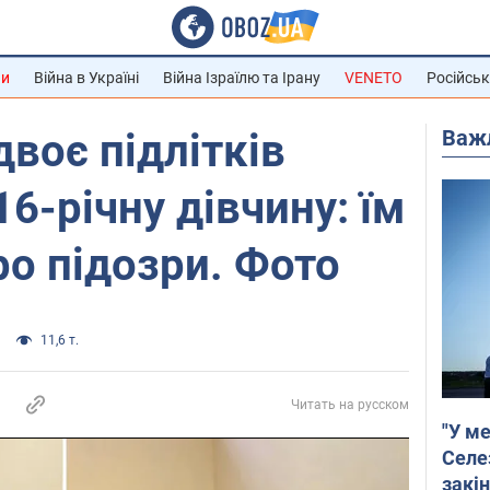
ни
Війна в Україні
Війна Ізраїлю та Ірану
VENETO
Російськ
Важ
двоє підлітків
6-річну дівчину: їм
о підозри. Фото
11,6 т.
Читать на русском
"У ме
Селе
закін