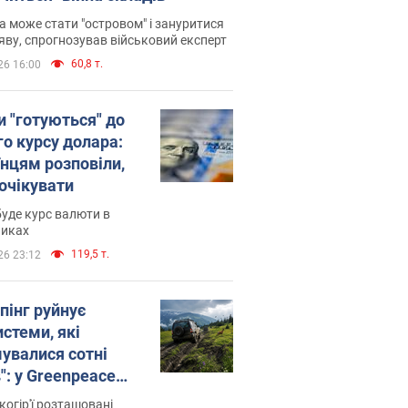
 може стати "островом" і зануритися
яву, спрогнозував військовий експерт
60,8 т.
26 16:00
и "готуються" до
го курсу долара:
їнцям розповіли,
 очікувати
уде курс валюти в
никах
119,5 т.
26 23:12
пінг руйнує
стеми, які
увалися сотні
": у Greenpeace
ли на сполох
когір'ї розташовані