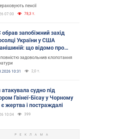
ераховують пенсії
78,3 т.
26 07:00
запобіжний захід
осолці України у США
анішиній: що відомо про
ву
 повністю задовольнив клопотання
ратури
2,0 т.
8.2026 10:31
я атакувала судно під
ором Гвінеї-Бісау у Чорному
: є жертва і постраждалі
399
26 10:04