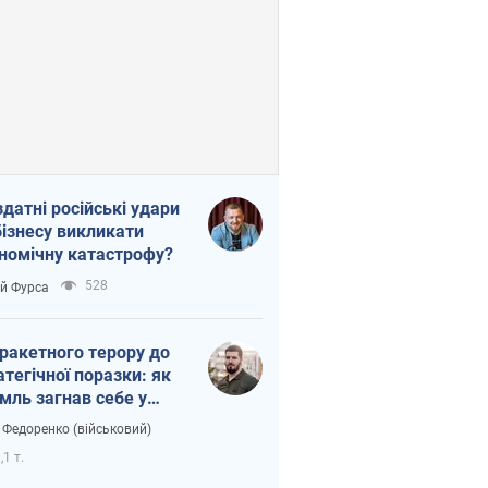
здатні російські удари
бізнесу викликати
номічну катастрофу?
528
ій Фурса
 ракетного терору до
атегічної поразки: як
мль загнав себе у
тку
 Федоренко (військовий)
,1 т.