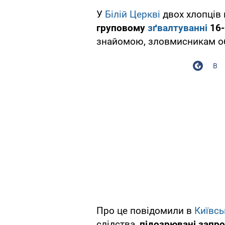
У
Білій Церкві
двох хлопців 
груповому
зґвалтуванні
16-
знайомою, зловмисникам об
В
Про це повідомили в
Київсь
слідства,
підозрювані запро