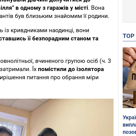
лля" в одному з гаражів у місті
. Вона
рантів був близьким знайомим її родини.
 із кривдниками наодинці, вони
TO
ставшись її безпорадним станом та
.
внолітньої, вчиненого групою осіб (ч. 3
 затримали. Їх
помістили до ізолятора
ирішення питання про обрання міри
Украї
випл
позо