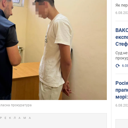
Як пер
6.08.20
ВАКС обрав 
експ
Стеф
спра
Суд не
проку
6.0
Росі
прап
морі
6.08.20