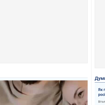
Дум
Як 
рос
Віта