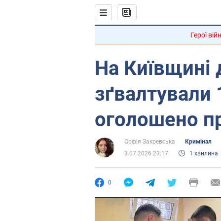
Герої вій
На Київщині 
зґвалтували 1
оголошено пр
Софія Закревська
Кримінал
3.07.2026 23:17
1 хвилина
0