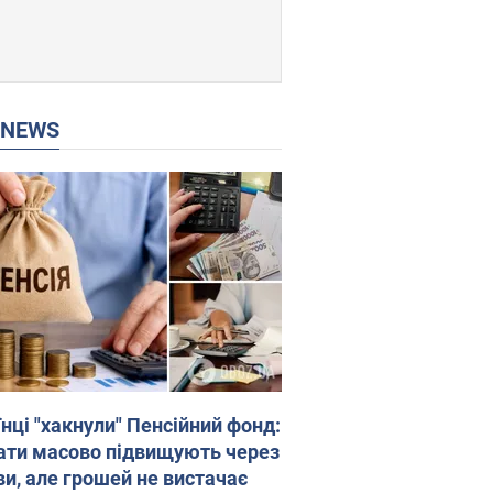
P NEWS
нці "хакнули" Пенсійний фонд:
ати масово підвищують через
ви, але грошей не вистачає