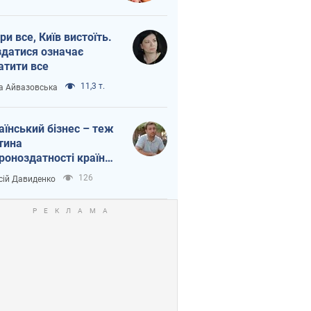
ри все, Київ вистоїть.
здатися означає
атити все
11,3 т.
а Айвазовська
аїнський бізнес – теж
тина
роноздатності країни.
віддавайте їхній ринок
126
сій Давиденко
жим