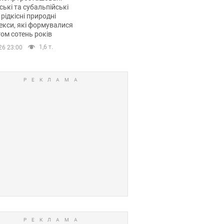
ські та субальпійські
 рідкісні природні
кси, які формувалися
ом сотень років
1,6 т.
26 23:00