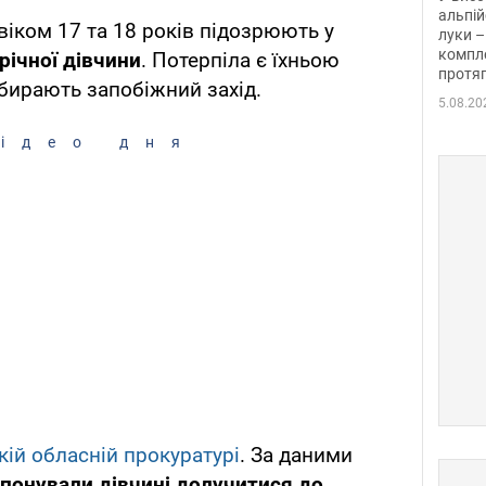
альпій
віком 17 та 18 років підозрюють у
луки –
компле
річної дівчини
. Потерпіла є їхньою
протяг
ирають запобіжний захід.
5.08.20
ідео дня
кій обласній прокуратурі
. За даними
понували дівчині долучитися до