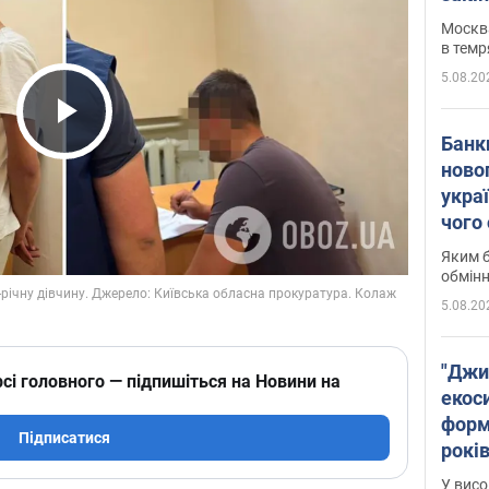
Москва
в темр
5.08.20
Play Video
Банк
ново
укра
чого
Яким б
обмін
5.08.20
"Джи
сі головного — підпишіться на Новини на
екоси
форм
Підписатися
років
заби
У висо