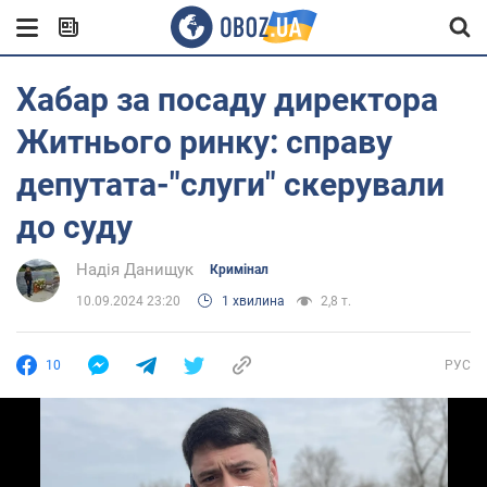
Хабар за посаду директора
Житнього ринку: справу
депутата-"слуги" скерували
до суду
Надія Данищук
Кримінал
10.09.2024 23:20
1 хвилина
2,8 т.
10
РУС