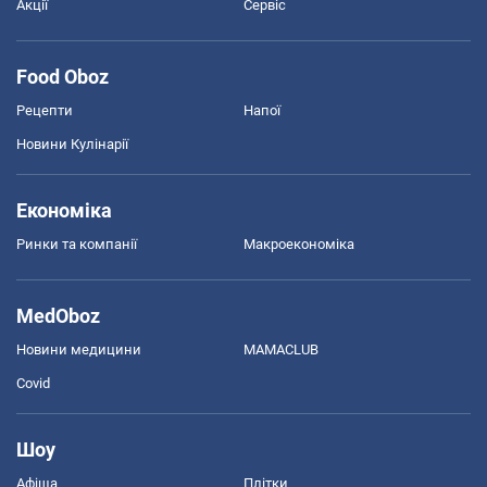
Акції
Сервіс
Food Oboz
Рецепти
Напої
Новини Кулінарії
Економіка
Ринки та компанії
Макроекономіка
MedOboz
Новини медицини
MAMACLUB
Covid
Шоу
Афіша
Плітки