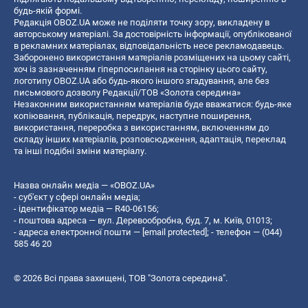
будь-якій формі.
Редакція OBOZ.UA може не поділяти точку зору, викладену в
авторському матеріалі. За достовірність інформації, опублікованої
в рекламних матеріалах, відповідальність несе рекламодавець.
Заборонено використання матеріалів розміщених на цьому сайті,
хоч із зазначенням гіперпосилання на сторінку цього сайту,
логотипу OBOZ.UA або будь-якого іншого згадування, але без
письмового дозволу Редакції/ТОВ «Золота середина»
Незаконним використанням матеріалів буде вважатися: будь-яке
копiювання, публiкацiя, передрук, наступне поширення,
використання, переробка з використанням, включенням до
складу інших матеріалів, розповсюдження, адаптація, переклад
та інші подібні зміни матеріалу.
Назва онлайн медіа — «OBOZ.UA»
- суб'єкт у сфері онлайн медіа;
- ідентифікатор медіа — R40-06156;
- поштова адреса — вул. Деревообробна, буд. 7, м. Київ, 01013;
- адреса електронної пошти —
[email protected]
; - телефон — (044)
585 46 20
© 2026 Всі права захищені, ТОВ "Золота середина".