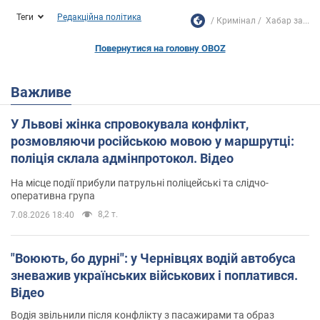
Теги
Редакційна політика
Кримінал
Хабар за...
Повернутися на головну OBOZ
Важливе
У Львові жінка спровокувала конфлікт,
розмовляючи російською мовою у маршрутці:
поліція склала адмінпротокол. Відео
На місце події прибули патрульні поліцейські та слідчо-
оперативна група
8,2 т.
7.08.2026 18:40
"Воюють, бо дурні": у Чернівцях водій автобуса
зневажив українських військових і поплатився.
Відео
Водія звільнили після конфлікту з пасажирами та образ