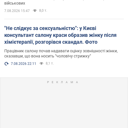
військових
8,0 т.
7.08.2026 15:47
"Не слідкує за сексуальністю": у Києві
консультант салону краси образив жінку після
хімієтерапії, розгорівся скандал. Фото
Працівник салону почав надавати оцінку зовнішності жінки,
сказавши, що вона носить "чоловічу стрижку"
8,1 т.
7.08.2026 22:11