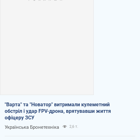
"Варта" та "Новатор" витримали кулеметний
обстріл і удар FPV-дрона, врятувавши життя
офіцеру ЗСУ
Українська Бронетехніка
2,6 т.