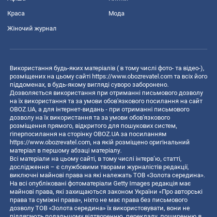
Краса
Мода
Жіночий журнал
Використання будь-яких матеріалів ( в тому числі фото- та відео-),
розміщених на цьому сайті
https://www.obozrevatel.com
та всіх його
піддоменах, в будь-якому вигляді суворо заборонено.
Дозволяється використання при отриманні письмового дозволу
на їх використання та за умови обов'язкового посилання на сайт
OBOZ.UA, а для інтернет-видань - при отриманні письмового
дозволу на їх використання та за умови обов'язкового
розміщення прямого, відкритого для пошукових систем,
гіперпосилання на сторінку OBOZ.UA за посиланням
https://www.obozrevatel.com
, на якій розміщено оригінальний
матеріал в першому абзаці матеріалу.
Всі матеріали на цьому сайті, в тому числі інтерв’ю, статті,
дослідження – є службовими творами журналістів редакції,
виключні майнові права на які належать ТОВ «Золота середина».
На всі опубліковані фотоматеріали Getty Images редакція має
майнові права, які захищаються законом України «Про авторські
права та суміжні права», ніхто не має права без письмового
дозволу ТОВ «Золота середина» їх використовувати, вони не
підлягають подальшому відтворенню, перекладу, поширенню в