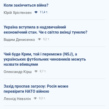
Коли закінчиться війна?
Юрій Хрістензен
11,4 т.
Україна вступила в надзвичайний
економічний стан. Чи є світло вкінці тунелю?
Вадим Денисенко
9,2 т.
Чий буде Крим, той і переможе (NSJ), а
українських футбольних чиновників можуть
назвати вбивцями
Олександр Кірш
8,7 т.
Захід проспав загрозу: Росія може
перевірити НАТО війною
Леонід Невзлін
9,3 т.