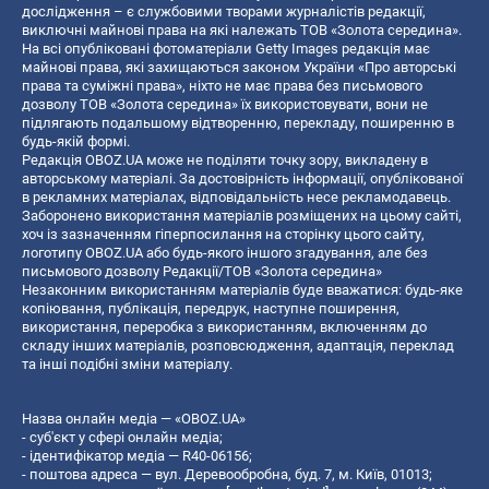
дослідження – є службовими творами журналістів редакції,
виключні майнові права на які належать ТОВ «Золота середина».
На всі опубліковані фотоматеріали Getty Images редакція має
майнові права, які захищаються законом України «Про авторські
права та суміжні права», ніхто не має права без письмового
дозволу ТОВ «Золота середина» їх використовувати, вони не
підлягають подальшому відтворенню, перекладу, поширенню в
будь-якій формі.
Редакція OBOZ.UA може не поділяти точку зору, викладену в
авторському матеріалі. За достовірність інформації, опублікованої
в рекламних матеріалах, відповідальність несе рекламодавець.
Заборонено використання матеріалів розміщених на цьому сайті,
хоч із зазначенням гіперпосилання на сторінку цього сайту,
логотипу OBOZ.UA або будь-якого іншого згадування, але без
письмового дозволу Редакції/ТОВ «Золота середина»
Незаконним використанням матеріалів буде вважатися: будь-яке
копiювання, публiкацiя, передрук, наступне поширення,
використання, переробка з використанням, включенням до
складу інших матеріалів, розповсюдження, адаптація, переклад
та інші подібні зміни матеріалу.
Назва онлайн медіа — «OBOZ.UA»
- суб'єкт у сфері онлайн медіа;
- ідентифікатор медіа — R40-06156;
- поштова адреса — вул. Деревообробна, буд. 7, м. Київ, 01013;