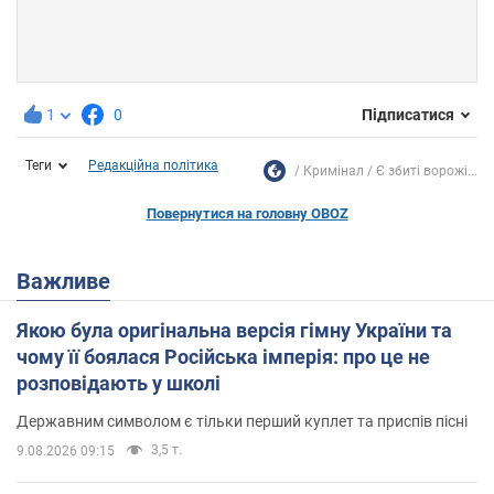
1
0
Підписатися
Теги
Редакційна політика
Кримінал
Є збиті ворожі...
Повернутися на головну OBOZ
Важливе
Якою була оригінальна версія гімну України та
чому її боялася Російська імперія: про це не
розповідають у школі
Державним символом є тільки перший куплет та приспів пісні
3,5 т.
9.08.2026 09:15