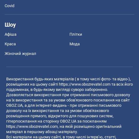
Covid
Шоу
Афіша
Плітки
Краса
Мода
Жіночий журнал
Використання будь-яких матеріалів ( в тому числі фото- та відео-),
розміщених на цьому сайті
https://www.obozrevatel.com
та всіх його
піддоменах, в будь-якому вигляді суворо заборонено.
Дозволяється використання при отриманні письмового дозволу
на їх використання та за умови обов'язкового посилання на сайт
OBOZ.UA, а для інтернет-видань - при отриманні письмового
дозволу на їх використання та за умови обов'язкового
розміщення прямого, відкритого для пошукових систем,
гіперпосилання на сторінку OBOZ.UA за посиланням
https://www.obozrevatel.com
, на якій розміщено оригінальний
матеріал в першому абзаці матеріалу.
Всі матеріали на цьому сайті, в тому числі інтерв’ю, статті,