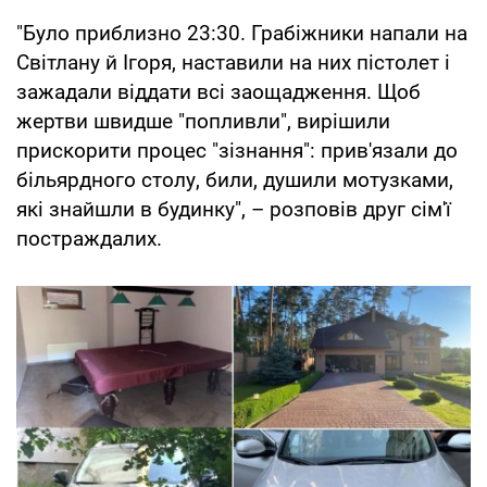
"Було приблизно 23:30. Грабіжники напали на
Світлану й Ігоря, наставили на них пістолет і
зажадали віддати всі заощадження. Щоб
жертви швидше "попливли", вирішили
прискорити процес "зізнання": прив'язали до
більярдного столу, били, душили мотузками,
які знайшли в будинку", – розповів друг сім'ї
постраждалих.