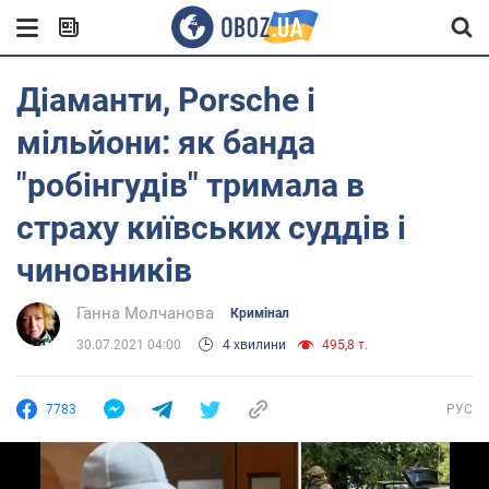
Діаманти, Porsche і
мільйони: як банда
"робінгудів" тримала в
страху київських суддів і
чиновників
Ганна Молчанова
Кримінал
30.07.2021 04:00
4 хвилини
495,8 т.
7783
РУС