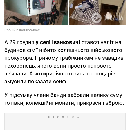
А 29 грудня
у селі Іванковичі
стався наліт на
будинок сім'ї нібито колишнього військового
прокурора. Причому грабіжникам не завадив
і охоронець, якого вони просто-напросто
зв'язали. А чотирирічного сина господарів
змусили показати сейф.
У підсумку члени банди забрали велику суму
готівки, колекційні монети, прикраси і зброю.