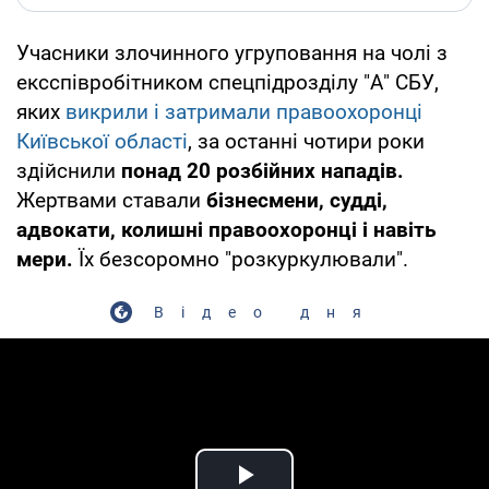
Учасники злочинного угруповання на чолі з
ексспівробітником спецпідрозділу "А" СБУ,
яких
викрили і затримали правоохоронці
Київської області
, за останні чотири роки
здійснили
понад 20 розбійних нападів.
Жертвами ставали
бізнесмени,
судді,
адвокати, колишні правоохоронці і навіть
мери.
Їх безсоромно "розкуркулювали".
Відео дня