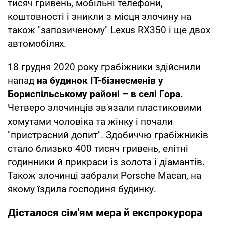
тисяч гривень, мобільні телефони,
коштовності і зникли з місця злочину на
також "запозиченому" Lexus RX350 і ще двох
автомобілях.
18 грудня 2020 року грабіжники здійснили
напад
на будинок IT-бізнесменів у
Бориспільському районі – в селі Гора.
Четверо злочинців зв'язали пластиковими
хомутами чоловіка та жінку і почали
"пристрасний допит". Здобиччю грабіжників
стало близько 400 тисяч гривень, елітні
годинники й прикраси із золота і діамантів.
Також злочинці забрали Porsche Macan, на
якому їздила господиня будинку.
Дісталося сім'ям мера й експрокурора