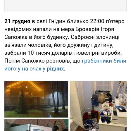
21 грудня
в селі Гнідин близько 22:00 п'ятеро
невідомих напали на мера Броварів Ігоря
Сапожка в його будинку. Озброєні злочинці
зв'язали чоловіка, його дружину і дитину,
забрали 10 тисяч доларів і ювелірні вироби.
Потім Сапожко розповів, що
грабіжники били
його у на очах у рідних
.