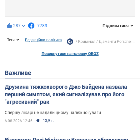
287
7783
Підписатися
Теги
Редакційна політика
Кримінал
Діаманти Porsche і...
Повернутися на головну OBOZ
Важливе
Дружина тяжкохворого Джо Байдена назвала
перший симптом, який сигналізував про його
"агресивний" рак
Спершу лікарі не надали цьому належної уваги
13,9 т.
6.08.2026 12:46
Відпустка Лесі Нікітюк у Карпатах обернулася