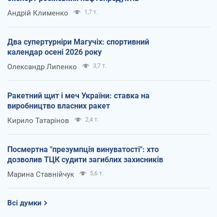
Андрій Клименко
1,7 т.
Два супертурніри Магучіх: спортивний
календар осені 2026 року
Олександр Липенко
3,7 т.
Ракетний щит і меч України: ставка на
виробництво власних ракет
Кирило Татарінов
2,4 т.
Посмертна "презумпція винуватості": хто
дозволив ТЦК судити загиблих захисників
Марина Ставнійчук
5,6 т.
Всі думки