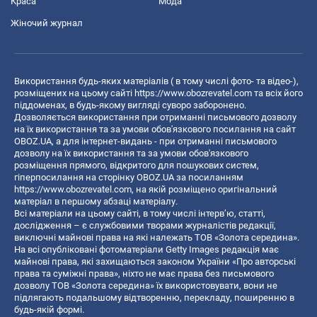
Краса
Мода
Жіночий журнал
Використання будь-яких матеріалів ( в тому числі фото- та відео-),
розміщених на цьому сайті
https://www.obozrevatel.com
та всіх його
піддоменах, в будь-якому вигляді суворо заборонено.
Дозволяється використання при отриманні письмового дозволу
на їх використання та за умови обов'язкового посилання на сайт
OBOZ.UA, а для інтернет-видань - при отриманні письмового
дозволу на їх використання та за умови обов'язкового
розміщення прямого, відкритого для пошукових систем,
гіперпосилання на сторінку OBOZ.UA за посиланням
https://www.obozrevatel.com
, на якій розміщено оригінальний
матеріал в першому абзаці матеріалу.
Всі матеріали на цьому сайті, в тому числі інтерв’ю, статті,
дослідження – є службовими творами журналістів редакції,
виключні майнові права на які належать ТОВ «Золота середина».
На всі опубліковані фотоматеріали Getty Images редакція має
майнові права, які захищаються законом України «Про авторські
права та суміжні права», ніхто не має права без письмового
дозволу ТОВ «Золота середина» їх використовувати, вони не
підлягають подальшому відтворенню, перекладу, поширенню в
будь-якій формі.