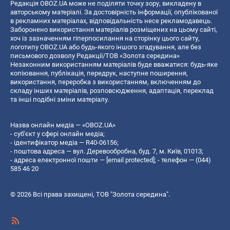
Редакція OBOZ.UA може не поділяти точку зору, викладену в
авторському матеріалі. За достовірність інформації, опублікованої
в рекламних матеріалах, відповідальність несе рекламодавець.
Заборонено використання матеріалів розміщених на цьому сайті,
хоч із зазначенням гіперпосилання на сторінку цього сайту,
логотипу OBOZ.UA або будь-якого іншого згадування, але без
письмового дозволу Редакції/ТОВ «Золота середина»
Незаконним використанням матеріалів буде вважатися: будь-яке
копiювання, публiкацiя, передрук, наступне поширення,
використання, переробка з використанням, включенням до
складу інших матеріалів, розповсюдження, адаптація, переклад
та інші подібні зміни матеріалу.
Назва онлайн медіа — «OBOZ.UA»
- суб'єкт у сфері онлайн медіа;
- ідентифікатор медіа — R40-06156;
- поштова адреса — вул. Деревообробна, буд. 7, м. Київ, 01013;
- адреса електронної пошти —
[email protected]
; - телефон — (044)
585 46 20
© 2026 Всі права захищені, ТОВ "Золота середина".