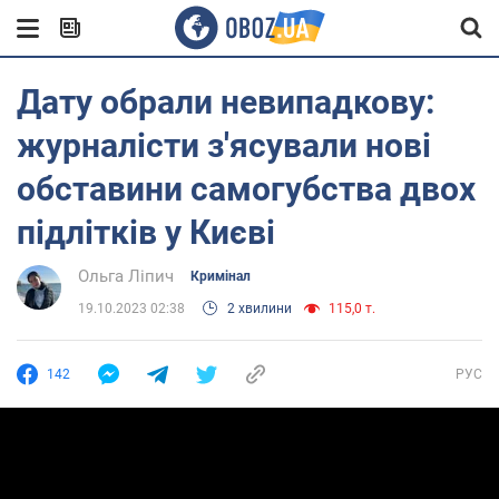
Дату обрали невипадкову:
журналісти з'ясували нові
обставини самогубства двох
підлітків у Києві
Ольга Ліпич
Кримінал
19.10.2023 02:38
2 хвилини
115,0 т.
142
РУС