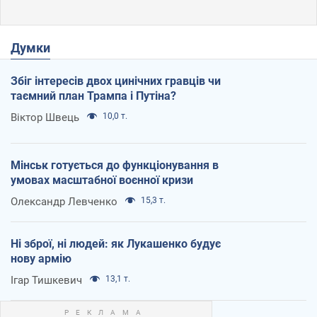
Думки
Збіг інтересів двох цинічних гравців чи
таємний план Трампа і Путіна?
Віктор Швець
10,0 т.
Мінськ готується до функціонування в
умовах масштабної воєнної кризи
Олександр Левченко
15,3 т.
Ні зброї, ні людей: як Лукашенко будує
нову армію
Ігар Тишкевич
13,1 т.