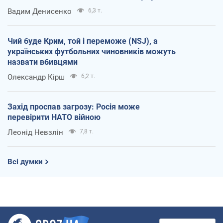
Вадим Денисенко
6,3 т.
Чий буде Крим, той і переможе (NSJ), а
українських футбольних чиновників можуть
назвати вбивцями
Олександр Кірш
6,2 т.
Захід проспав загрозу: Росія може
перевірити НАТО війною
Леонід Невзлін
7,8 т.
Всі думки