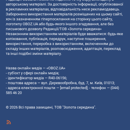
авторському матеріалі. За достовірність інформації, опублікованої
в рекламних матеріалах, відповідальність несе рекламодавець.
Заборонено використання матеріалів розміщених на цьому сайті,
хоч із зазначенням гіперпосилання на сторінку цього сайту,
логотипу OBOZ.UA або будь-якого іншого згадування, але без
письмового дозволу Редакції/ТОВ «Золота середина»
Незаконним використанням матеріалів буде вважатися: будь-яке
копiювання, публiкацiя, передрук, наступне поширення,
використання, переробка з використанням, включенням до
складу інших матеріалів, розповсюдження, адаптація, переклад
та інші подібні зміни матеріалу.
Назва онлайн медіа — «OBOZ.UA»
- суб'єкт у сфері онлайн медіа;
- ідентифікатор медіа — R40-06156;
- поштова адреса — вул. Деревообробна, буд. 7, м. Київ, 01013;
- адреса електронної пошти —
[email protected]
; - телефон — (044)
585 46 20
© 2026 Всі права захищені, ТОВ "Золота середина".