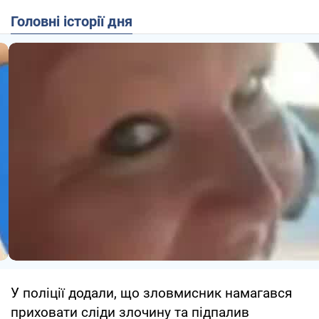
Головні історії дня
У поліції додали, що зловмисник намагався
приховати сліди злочину та підпалив