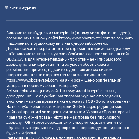
Жіночий журнал
Використання будь-яких матеріалів ( в тому числі фото- та відео-),
розміщених на цьому сайті
https://www.obozrevatel.com
та всіх його
піддоменах, в будь-якому вигляді суворо заборонено.
Дозволяється використання при отриманні письмового дозволу
на їх використання та за умови обов'язкового посилання на сайт
OBOZ.UA, а для інтернет-видань - при отриманні письмового
дозволу на їх використання та за умови обов'язкового
розміщення прямого, відкритого для пошукових систем,
гіперпосилання на сторінку OBOZ.UA за посиланням
https://www.obozrevatel.com
, на якій розміщено оригінальний
матеріал в першому абзаці матеріалу.
Всі матеріали на цьому сайті, в тому числі інтерв’ю, статті,
дослідження – є службовими творами журналістів редакції,
виключні майнові права на які належать ТОВ «Золота середина».
На всі опубліковані фотоматеріали Getty Images редакція має
майнові права, які захищаються законом України «Про авторські
права та суміжні права», ніхто не має права без письмового
дозволу ТОВ «Золота середина» їх використовувати, вони не
підлягають подальшому відтворенню, перекладу, поширенню в
будь-якій формі.
Редакція OBOZ.UA може не поділяти точку зору, викладену в