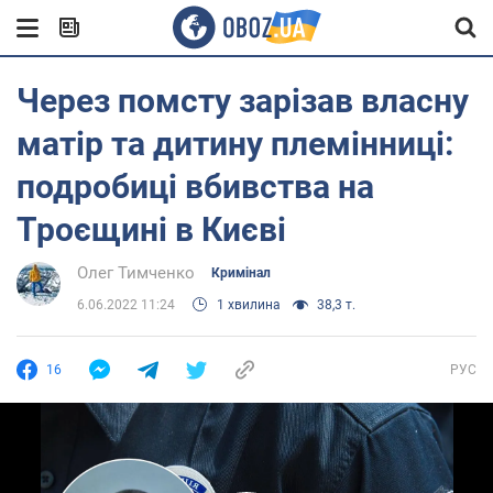
Через помсту зарізав власну
матір та дитину племінниці:
подробиці вбивства на
Троєщині в Києві
Олег Тимченко
Кримінал
6.06.2022 11:24
1 хвилина
38,3 т.
16
РУС