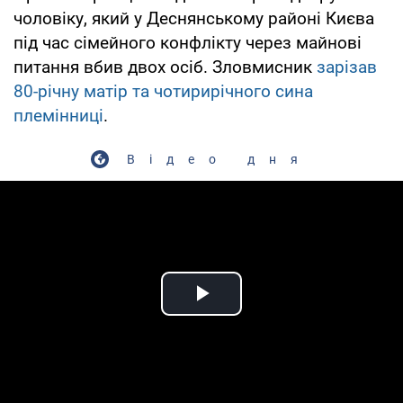
чоловіку, який у Деснянському районі Києва
під час сімейного конфлікту через майнові
питання вбив двох осіб. Зловмисник
зарізав
80-річну матір та чотирирічного сина
племінниці
.
Відео дня
Play Video