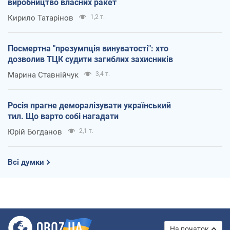
виробництво власних ракет
Кирило Татарінов
1,2 т.
Посмертна "презумпція винуватості": хто
дозволив ТЦК судити загиблих захисників
Марина Ставнійчук
3,4 т.
Росія прагне деморалізувати український
тил. Що варто собі нагадати
Юрій Богданов
2,1 т.
Всі думки
На початок