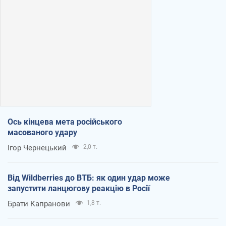
Ось кінцева мета російського
масованого удару
Ігор Чернецький
2,0 т.
Від Wildberries до ВТБ: як один удар може
запустити ланцюгову реакцію в Росії
Брати Капранови
1,8 т.