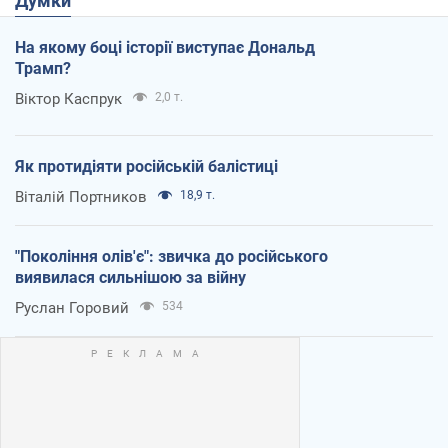
Думки
На якому боці історії виступає Дональд
Трамп?
Віктор Каспрук
2,0 т.
Як протидіяти російській балістиці
Віталій Портников
18,9 т.
"Покоління олів'є": звичка до російського
виявилася сильнішою за війну
Руслан Горовий
534