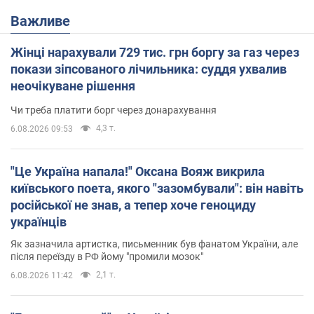
Важливе
Жінці нарахували 729 тис. грн боргу за газ через
покази зіпсованого лічильника: суддя ухвалив
неочікуване рішення
Чи треба платити борг через донарахування
4,3 т.
6.08.2026 09:53
"Це Україна напала!" Оксана Вояж викрила
київського поета, якого "зазомбували": він навіть
російської не знав, а тепер хоче геноциду
українців
Як зазначила артистка, письменник був фанатом України, але
після переїзду в РФ йому "промили мозок"
2,1 т.
6.08.2026 11:42