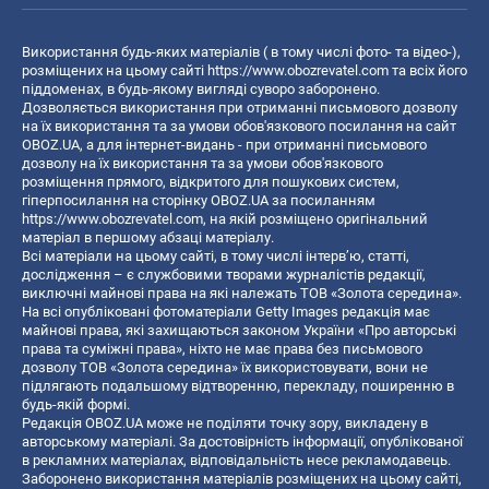
Використання будь-яких матеріалів ( в тому числі фото- та відео-),
розміщених на цьому сайті
https://www.obozrevatel.com
та всіх його
піддоменах, в будь-якому вигляді суворо заборонено.
Дозволяється використання при отриманні письмового дозволу
на їх використання та за умови обов'язкового посилання на сайт
OBOZ.UA, а для інтернет-видань - при отриманні письмового
дозволу на їх використання та за умови обов'язкового
розміщення прямого, відкритого для пошукових систем,
гіперпосилання на сторінку OBOZ.UA за посиланням
https://www.obozrevatel.com
, на якій розміщено оригінальний
матеріал в першому абзаці матеріалу.
Всі матеріали на цьому сайті, в тому числі інтерв’ю, статті,
дослідження – є службовими творами журналістів редакції,
виключні майнові права на які належать ТОВ «Золота середина».
На всі опубліковані фотоматеріали Getty Images редакція має
майнові права, які захищаються законом України «Про авторські
права та суміжні права», ніхто не має права без письмового
дозволу ТОВ «Золота середина» їх використовувати, вони не
підлягають подальшому відтворенню, перекладу, поширенню в
будь-якій формі.
Редакція OBOZ.UA може не поділяти точку зору, викладену в
авторському матеріалі. За достовірність інформації, опублікованої
в рекламних матеріалах, відповідальність несе рекламодавець.
Заборонено використання матеріалів розміщених на цьому сайті,