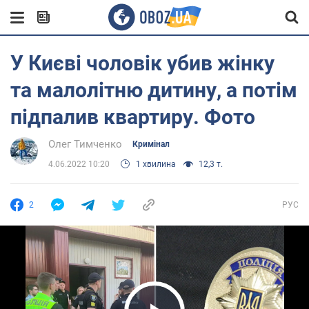
У Києві чоловік убив жінку
та малолітню дитину, а потім
підпалив квартиру. Фото
Олег Тимченко
Кримінал
4.06.2022 10:20
1 хвилина
12,3 т.
2
РУС