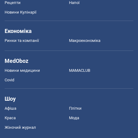
Рецепти
Напої
Новини Кулінарії
Економіка
Ринки та компанії
Макроекономіка
MedOboz
Новини медицини
MAMACLUB
Covid
Шоу
Афіша
Плітки
Краса
Мода
Жіночий журнал