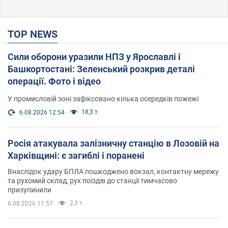
TOP NEWS
Сили оборони уразили НПЗ у Ярославлі і
Башкортостані: Зеленський розкрив деталі
операції. Фото і відео
У промисловій зоні зафіксовано кілька осередків пожежі
18,3 т.
6.08.2026 12:54
Росія атакувала залізничну станцію в Лозовій на
Харківщині: є загиблі і поранені
Внаслідок удару БПЛА пошкоджено вокзал, контактну мережу
та рухомий склад, рух поїздів до станції тимчасово
призупинили
2,3 т.
6.08.2026 11:57