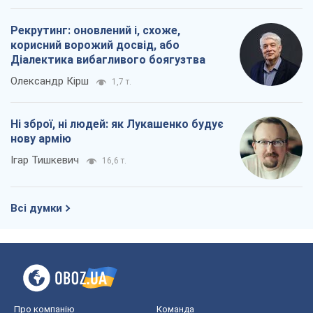
Рекрутинг: оновлений і, схоже,
корисний ворожий досвід, або
Діалектика вибагливого боягузтва
Олександр Кірш
1,7 т.
Ні зброї, ні людей: як Лукашенко будує
нову армію
Ігар Тишкевич
16,6 т.
Всі думки
Про компанію
Команда