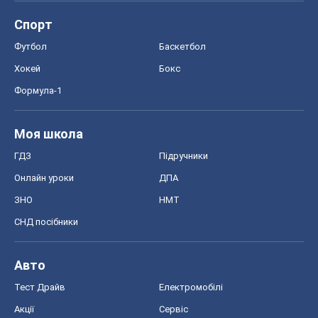
Спорт
Футбол
Баскетбол
Хокей
Бокс
Формула-1
Моя школа
ГДЗ
Підручники
Онлайн уроки
ДПА
ЗНО
НМТ
СНД посібники
Авто
Тест Драйв
Електромобілі
Акції
Сервіс