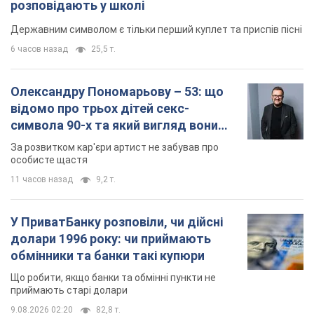
розповідають у школі
Державним символом є тільки перший куплет та приспів пісні
6 часов назад
25,5 т.
Олександру Пономарьову – 53: що
відомо про трьох дітей секс-
символа 90-х та який вигляд вони
мають
За розвитком кар'єри артист не забував про
особисте щастя
11 часов назад
9,2 т.
У ПриватБанку розповіли, чи дійсні
долари 1996 року: чи приймають
обмінники та банки такі купюри
Що робити, якщо банки та обмінні пункти не
приймають старі долари
9.08.2026 02:20
82,8 т.