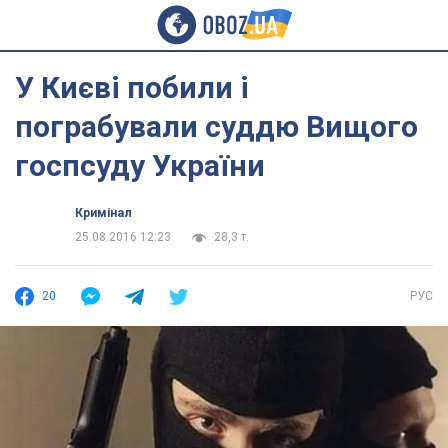
У Києві побили і
пограбували суддю Вищого
госпсуду України
Кримінал
25.08.2016 12:23
28,3 т.
20
РУС