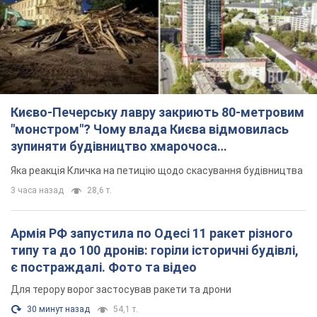
Києво-Печерську лавру закриють 80-метровим
"монстром"? Чому влада Києва відмовилась
зупиняти будівництво хмарочоса
"московського вірянина"
Яка реакція Кличка на петицію щодо скасування будівництва
3 часа назад
28,6 т.
Армія РФ запустила по Одесі 11 ракет різного
типу та до 100 дронів: горіли історичні будівлі,
є постраждалі. Фото та відео
Для терору ворог застосував ракети та дрони
30 минут назад
54,1 т.