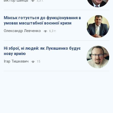
Віктор Швець
3,3 т.
Мінськ готується до функціонування в
умовах масштабної воєнної кризи
Олександр Левченко
6,3 т.
Ні зброї, ні людей: як Лукашенко будує
нову армію
Ігар Тишкевич
15