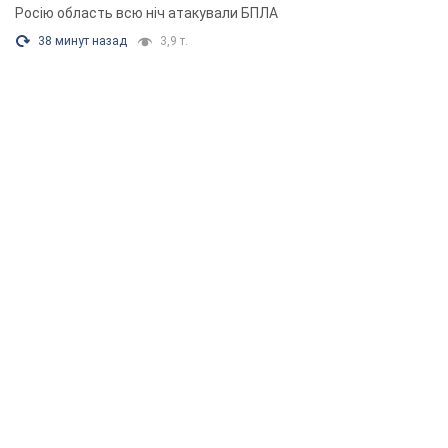
Росію область всю ніч атакували БПЛА
38 минут назад
3,9 т.