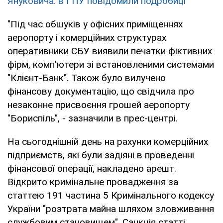
Януковича: в ГПУ повідомили подробиці
"Під час обшуків у офісних приміщеннях
аеропорту і комерційних структурах
оперативники СБУ виявили печатки фіктивних
фірм, комп'ютери зі встановленими системами
"Клієнт-Банк". Також було вилучено
фінансову документацію, що свідчила про
незаконне присвоєння грошей аеропорту
"Бориспіль", - зазначили в прес-центрі.
На сьогоднішній день на рахунки комерційних
підприємств, які були задіяні в проведенні
фінансової операції, накладено арешт.
Відкрито кримінальне провадження за
статтею 191 частина 5 Кримінального кодексу
України "розтрата майна шляхом зловживання
службовим становищем". Санкція статті