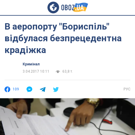
В аеропорту "Бориспіль"
відбулася безпрецедентна
крадіжка
Кримінал
3.04.2017 10:11
63,8 т.
109
РУС