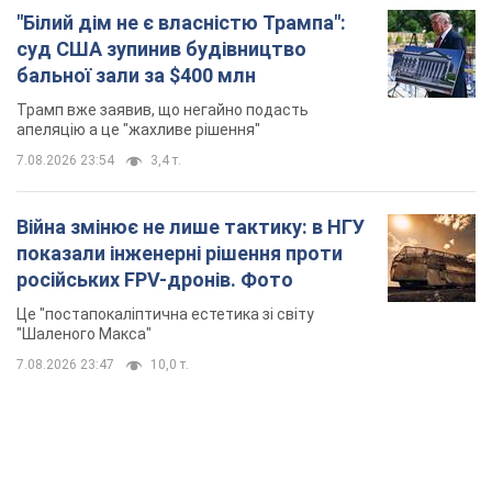
"Білий дім не є власністю Трампа":
суд США зупинив будівництво
бальної зали за $400 млн
Трамп вже заявив, що негайно подасть
апеляцію а це "жахливе рішення"
7.08.2026 23:54
3,4 т.
Війна змінює не лише тактику: в НГУ
показали інженерні рішення проти
російських FPV-дронів. Фото
Це "постапокаліптична естетика зі світу
"Шаленого Макса"
7.08.2026 23:47
10,0 т.