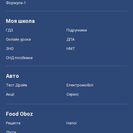
Формула-1
Моя школа
ГДЗ
Підручники
Онлайн уроки
ДПА
ЗНО
НМТ
СНД посібники
Авто
Тест Драйв
Електромобілі
Акції
Сервіс
Food Oboz
Рецепти
Напої
Дієти