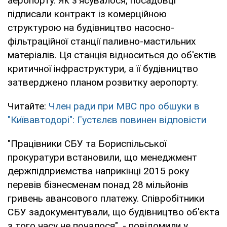
аеропорту. Як з'ясувалося, посадовці
підписали контракт із комерційною
структурою на будівництво насосно-
фільтраційної станції паливно-мастильних
матеріалів. Ця станція відноситься до об'єктів
критичної інфраструктури, а її будівництво
затверджено планом розвитку аеропорту.
Читайте:
Член ради при МВС про обшуки в
"Київавтодорі": Густєлєв повинен відповісти
"Працівники СБУ та Бориспільської
прокуратури встановили, що менеджмент
держпідприємства наприкінці 2015 року
перевів бізнесменам понад 28 мільйонів
гривень авансового платежу. Співробітники
СБУ задокументували, що будівництво об'єкта
з того часу не почалося", - повідомили у