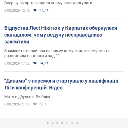
Спершу лікарі не надали цьому належної уваги
17,3 т.
6.08.2026 12:46
Відпустка Лесі Нікітюк у Карпатах обернулася
скандалом: чому ведучу несправедливо
захейтили
Знаменитість вийшла на пряму комунікацію в мережі та
розставила всі крапки над "і"
14,0 т.
6.08.2026 17:32
"Динамо" з перемоги стартувало у кваліфікації
Ліги конференцій. Відео
Матч відбувся в Любліні
2,7 т.
6.08.2026 21:56