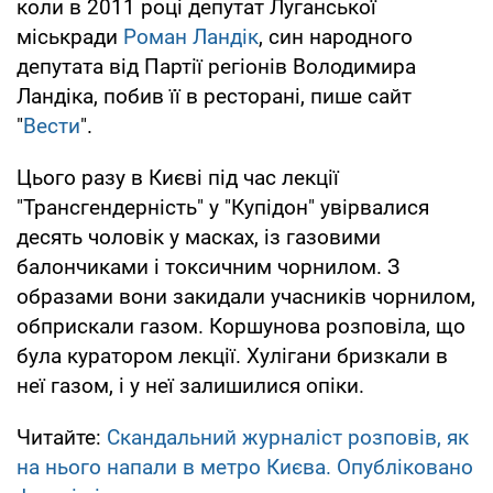
коли в 2011 році депутат Луганської
міськради
Роман Ландік
, син народного
депутата від Партії регіонів Володимира
Ландіка, побив її в ресторані, пише сайт
"
Вести
".
Цього разу в Києві під час лекції
"Трансгендерність" у "Купідон" увірвалися
десять чоловік у масках, із газовими
балончиками і токсичним чорнилом. З
образами вони закидали учасників чорнилом,
обприскали газом. Коршунова розповіла, що
була куратором лекції. Хулігани бризкали в
неї газом, і у неї залишилися опіки.
Читайте:
Скандальний журналіст розповів, як
на нього напали в метро Києва. Опубліковано