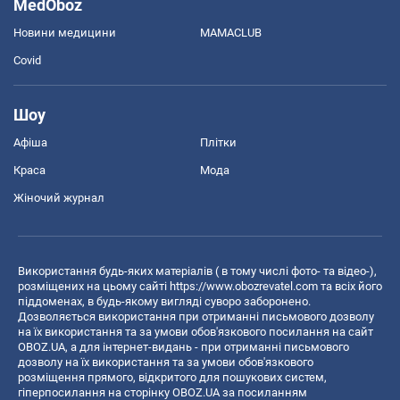
MedOboz
Новини медицини
MAMACLUB
Covid
Шоу
Афіша
Плітки
Краса
Мода
Жіночий журнал
Використання будь-яких матеріалів ( в тому числі фото- та відео-),
розміщених на цьому сайті
https://www.obozrevatel.com
та всіх його
піддоменах, в будь-якому вигляді суворо заборонено.
Дозволяється використання при отриманні письмового дозволу
на їх використання та за умови обов'язкового посилання на сайт
OBOZ.UA, а для інтернет-видань - при отриманні письмового
дозволу на їх використання та за умови обов'язкового
розміщення прямого, відкритого для пошукових систем,
гіперпосилання на сторінку OBOZ.UA за посиланням