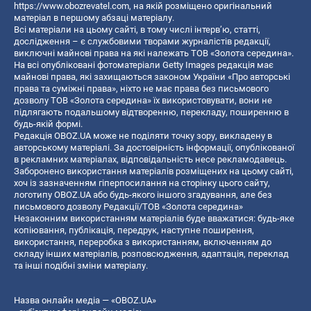
https://www.obozrevatel.com
, на якій розміщено оригінальний
матеріал в першому абзаці матеріалу.
Всі матеріали на цьому сайті, в тому числі інтерв’ю, статті,
дослідження – є службовими творами журналістів редакції,
виключні майнові права на які належать ТОВ «Золота середина».
На всі опубліковані фотоматеріали Getty Images редакція має
майнові права, які захищаються законом України «Про авторські
права та суміжні права», ніхто не має права без письмового
дозволу ТОВ «Золота середина» їх використовувати, вони не
підлягають подальшому відтворенню, перекладу, поширенню в
будь-якій формі.
Редакція OBOZ.UA може не поділяти точку зору, викладену в
авторському матеріалі. За достовірність інформації, опублікованої
в рекламних матеріалах, відповідальність несе рекламодавець.
Заборонено використання матеріалів розміщених на цьому сайті,
хоч із зазначенням гіперпосилання на сторінку цього сайту,
логотипу OBOZ.UA або будь-якого іншого згадування, але без
письмового дозволу Редакції/ТОВ «Золота середина»
Незаконним використанням матеріалів буде вважатися: будь-яке
копiювання, публiкацiя, передрук, наступне поширення,
використання, переробка з використанням, включенням до
складу інших матеріалів, розповсюдження, адаптація, переклад
та інші подібні зміни матеріалу.
Назва онлайн медіа — «OBOZ.UA»