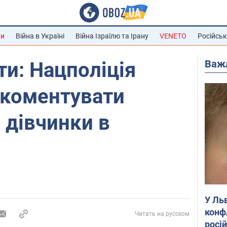
ни
Війна в Україні
Війна Ізраїлю та Ірану
VENETO
Російськ
Важ
ти: Нацполіція
 коментувати
 дівчинки в
У Ль
конф
Читать на русском
росі