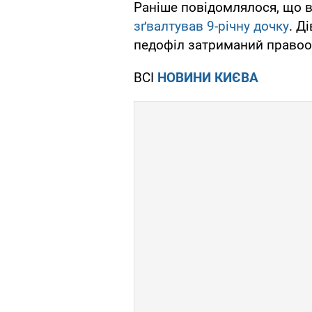
Раніше повідомлялося, що 
зґвалтував 9-річну дочку
. Д
педофіл затриманий право
ВСІ
НОВИНИ КИЄВА