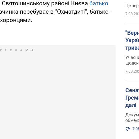
в Святошинському районі Києва
батько
Це пер
івчинка перебуває в "Охматдиті", батько-
7.08.20
охоронцями.
"Верн
Украї
трив
карт
Учасн
щоденн
7.08.20
Сена
Грема
далі
Докуме
обмеж
7.0