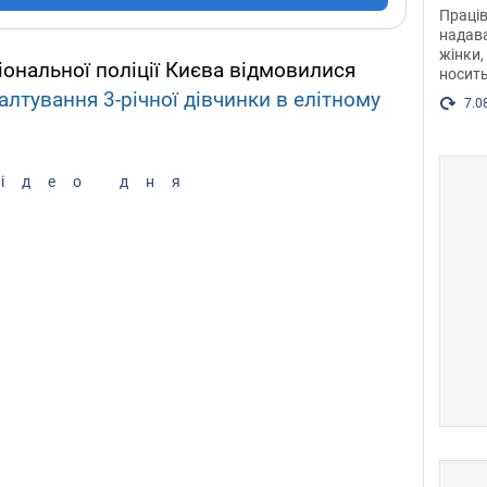
після
Праців
розг
надава
жінки,
Фото
іональної поліції Києва відмовилися
носить
алтування 3-річної дівчинки в елітному
7.0
ідео дня