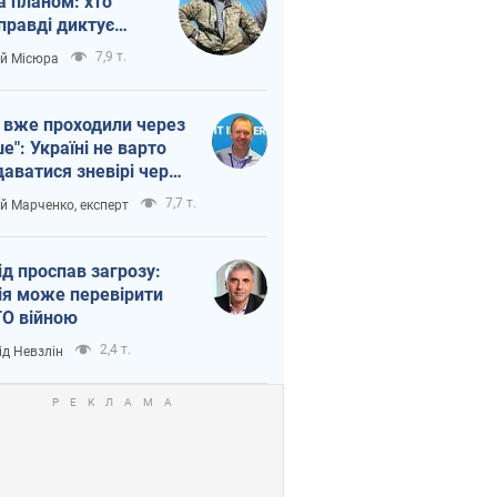
а планом: хто
правді диктує
п війни
7,9 т.
ій Місюра
 вже проходили через
ше": Україні не варто
даватися зневірі через
етний терор
7,7 т.
ій Марченко, експерт
ід проспав загрозу:
ія може перевірити
О війною
2,4 т.
ід Невзлін