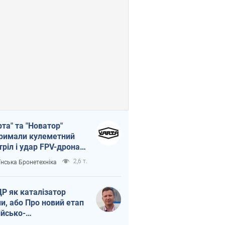
рта" та "Новатор"
римали кулеметний
тріл і удар FPV-дрона,
тувавши життя
2,6 т.
їнська Бронетехніка
церу ЗСУ
Р як каталізатор
ни, або Про новий етап
ійсько-
нічнокорейського