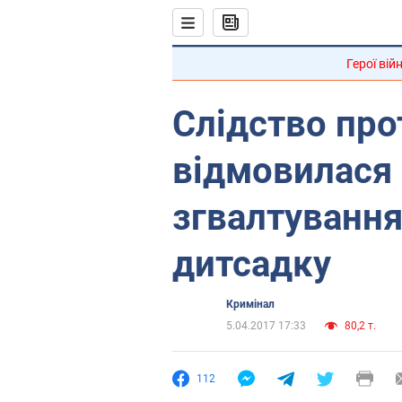
Герої вій
Слідство про
відмовилася
згвалтування
дитсадку
Кримінал
5.04.2017 17:33
80,2 т.
112