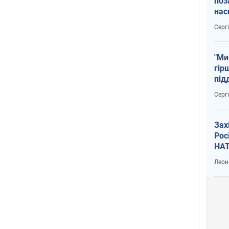
поз
нас
тем
Серг
"Ми
гір
під
рак
Серг
Зах
Рос
НАТ
Леон