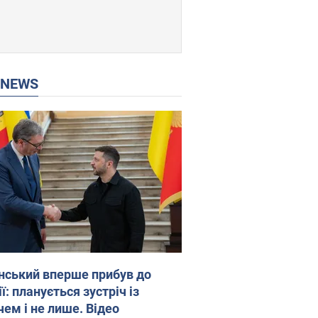
P NEWS
нський вперше прибув до
ї: планується зустріч із
чем і не лише. Відео