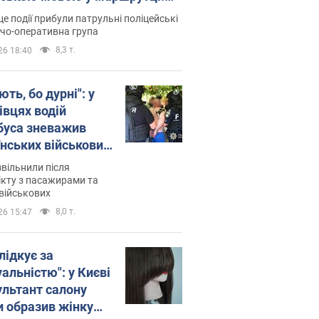
ція склала адмінпротокол.
це події прибули патрульні поліцейські
о
дчо-оперативна група
8,3 т.
26 18:40
ть, бо дурні": у
івцях водій
буса зневажив
їнських військових
латився. Відео
звільнили після
кту з пасажирами та
військових
8,0 т.
26 15:47
лідкує за
альністю": у Києві
ультант салону
и образив жінку