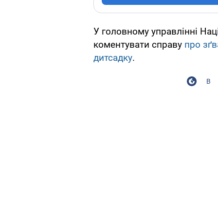
У головному управлінні Нац
коментувати справу
про зґв
дитсадку
.
В