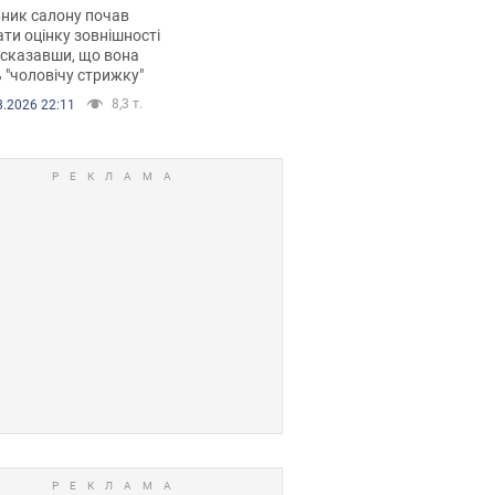
 хімієтерапії,
ник салону почав
орівся скандал.
ти оцінку зовнішності
 сказавши, що вона
 "чоловічу стрижку"
8,3 т.
8.2026 22:11