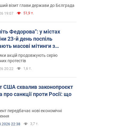
ший візит глави держави до Бєлграда
51,9 т.
26 19:07
іть Федорова": у містах
ни 23-й день поспіль
ають масові мітинги з
онками. Фото і відео
ики акцій продовжують серію
их протестів
1,6 т.
26 20:22
т США схвалив законопроєкт
 про санкції проти Росії: що
нт передбачає нові економічні
ення
3,7 т.
8.2026 22:38