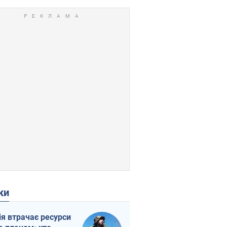
ки
ія втрачає ресурси