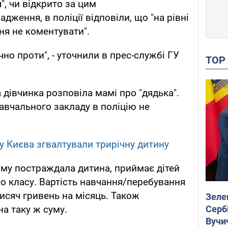
, чи відкрито за цим
ження, в поліції відповіли, що "на рівні
ня не коментувати".
чно проти", - уточнили в прес-службі ГУ
TO
дівчинка розповіла мамі про "дядька".
авчального закладу в поліцію не
у Києва згвалтували трирічну дитину
ому постраждала дитина, приймає дітей
ого класу. Вартість навчання/перебування
исяч гривень на місяць. Також
Зеле
Сербі
а таку ж суму.
Вучи