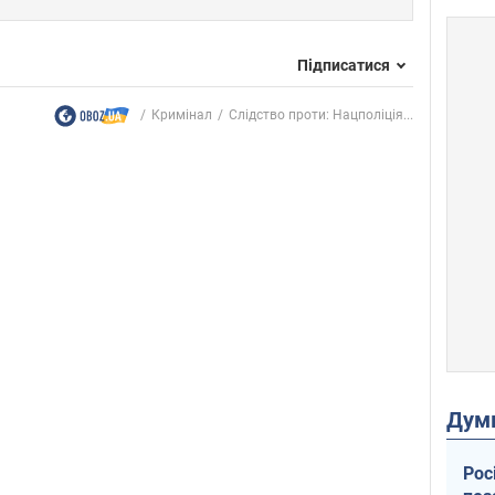
Підписатися
Кримінал
Слідство проти: Нацполіція...
Дум
Рос