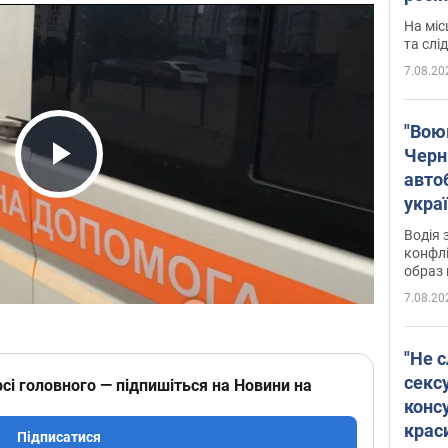
полі
На міс
Віде
та слі
7.08.20
"Воюю
Черн
авто
Play Video
укра
і поп
Водія 
конфлі
образ 
7.08.20
"Не с
сексу
сі головного — підпишіться на Новини на
конс
крас
Підписатися