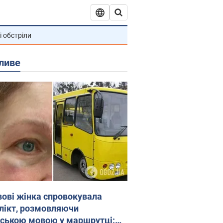
і обстріли
ливе
вові жінка спровокувала
лікт, розмовляючи
йською мовою у маршрутці: