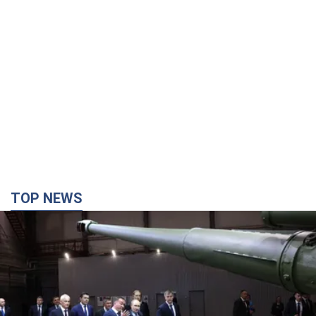
TOP NEWS
Кремль отримав "вікно можливостей", а Трамп
залишився майже без ракет: як бути Україні?
Інтерв’ю з Мельником
Думка, що в Росії закінчаться балістичні ракети, вкрай
небезпечна, наголосив експерт