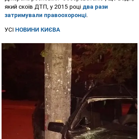
який скоїв ДТП, у 2015 році
два рази
затримували правоохоронці
.
УСІ
НОВИНИ КИЄВА