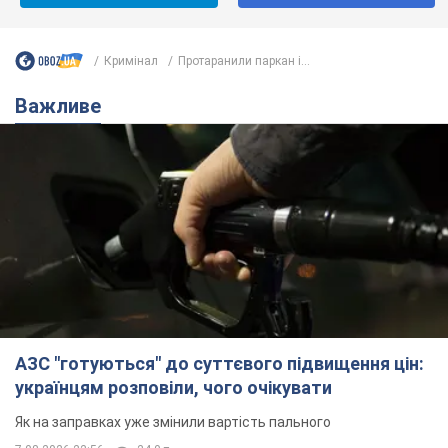
АЗС "готуються" до суттєвого підвищення цін:
українцям розповіли, чого очікувати
Як на заправках уже змінили вартість пального
7.08.2026 22:56
24,0 т.
"Білий дім не є власністю Трампа":
суд США зупинив будівництво
бальної зали за $400 млн
Трамп вже заявив, що негайно подасть
апеляцію а це "жахливе рішення"
7.08.2026 23:54
3,6 т.