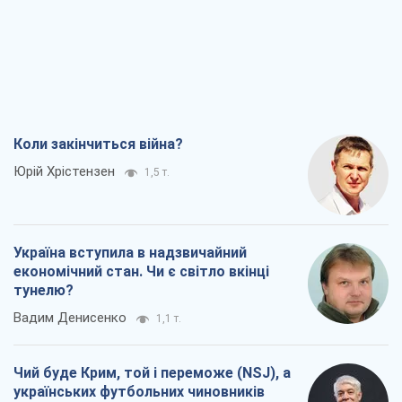
Україна вступила в надзвичайний
економічний стан. Чи є світло вкінці
тунелю?
Вадим Денисенко
1,1 т.
Чий буде Крим, той і переможе (NSJ), а
українських футбольних чиновників
можуть назвати вбивцями
Олександр Кірш
2,6 т.
Захід проспав загрозу: Росія може
перевірити НАТО війною
Леонід Невзлін
5,9 т.