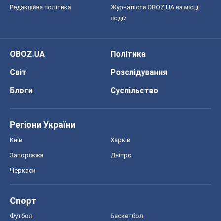
Регіони України
Київ
Харків
Запоріжжя
Дніпро
Черкаси
Спорт
Футбол
Баскетбол
Хокей
Бокс
Формула-1
Моя школа
ГДЗ
Підручники
Онлайн уроки
ДПА