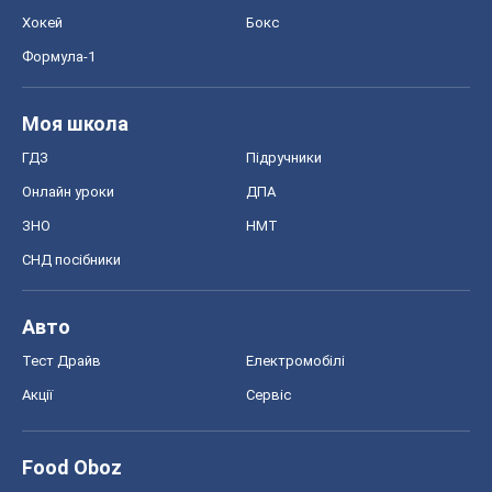
ЗНО
НМТ
СНД посібники
Авто
Тест Драйв
Електромобілі
Акції
Сервіс
Food Oboz
Рецепти
Напої
Дієти
Економіка
Ринки та компанії
Макроекономіка
MedOboz