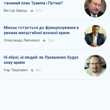
Ні зброї, ні людей: як Лукашенко будує
нову армію
Ігар Тишкевич
561
Коли закінчиться війна?
Юрій Хрістензен
1,5 т.