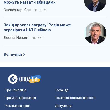
Всі думки
Про компанію
Команда
Правова інформація
Політика конфіденційності
Реклама на сайті
Документи
Редакційна політика
Журналісти OBOZ.UA на місці
подій
OBOZ.UA
Політика
Світ
Розслідування
Блоги
Суспільство