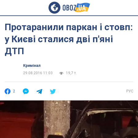
Протаранили паркан і стовп:
у Києві сталися дві п'яні
ДТП
Кримінал
29.08.2016 11:03
19,7 т.
2
РУС