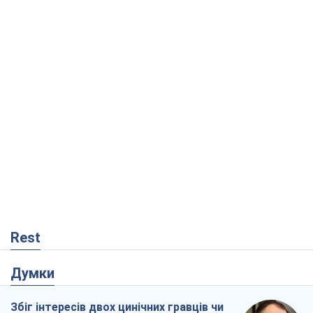
Rest
Думки
Збіг інтересів двох цинічних гравців чи
таємний план Трампа і Путіна?
Віктор Швець
3,7 т.
Мінськ готується до функціонування в
умовах масштабної воєнної кризи
Олександр Левченко
7,3 т.