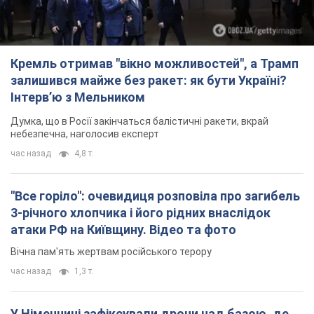
час назад
4,8 т.
"Все горіло": очевидиця розповіла про загибель
3-річного хлопчика і його рідних внаслідок
атаки РФ на Київщину. Відео та фото
Вічна пам'ять жертвам російського терору
час назад
1,3 т.
У Німеччині зафіксували дрони над базою, де
ремонтують системи Patriot – Tagesschau
Служба охорони зафіксувала шість прольотів БПЛА
час назад
342