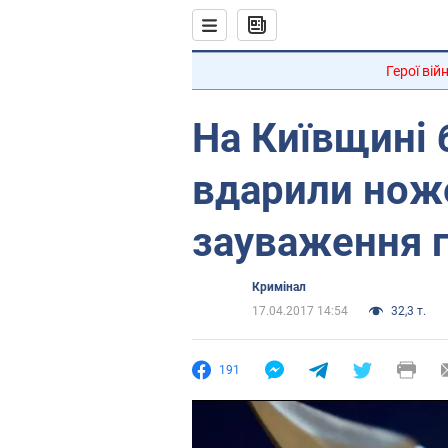
Герої вій
На Київщині 
вдарили ноже
зауваження г
Кримінал
17.04.2017 14:54
32,3 т.
191