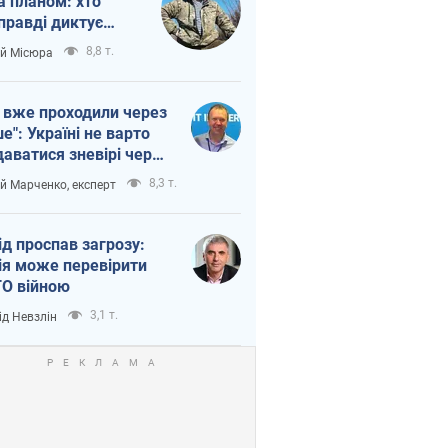
а планом: хто
правді диктує
п війни
8,8 т.
ій Місюра
 вже проходили через
ше": Україні не варто
даватися зневірі через
етний терор
8,3 т.
ій Марченко, експерт
ід проспав загрозу:
ія може перевірити
О війною
3,1 т.
ід Невзлін