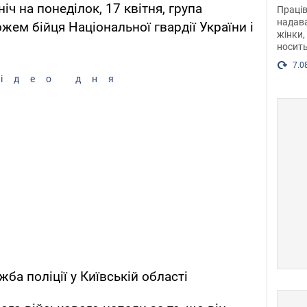
після
ніч на понеділок, 17 квітня, група
Праців
розг
надава
ем бійця Національної гвардії України і
жінки,
Фото
носить
7.0
ідео дня
ба поліції у Київській області