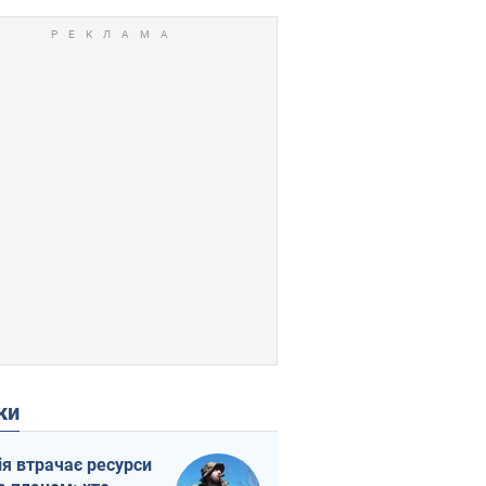
ки
ія втрачає ресурси