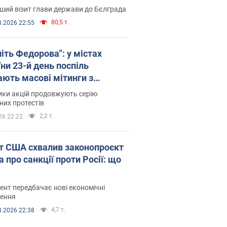
ший візит глави держави до Бєлграда
80,5 т.
8.2026 22:55
іть Федорова": у містах
ни 23-й день поспіль
ають масові мітинги з
онками. Фото і відео
ики акцій продовжують серію
их протестів
2,2 т.
26 22:22
т США схвалив законопроєкт
 про санкції проти Росії: що
нт передбачає нові економічні
ення
4,7 т.
8.2026 22:38