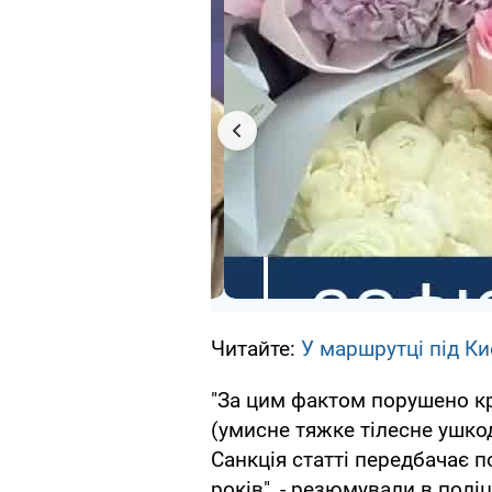
Читайте:
У маршрутці під Ки
"За цим фактом порушено кр
(умисне тяжке тілесне ушко
Санкція статті передбачає п
років", - резюмували в поліці