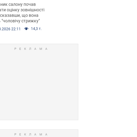
 хімієтерапії,
ник салону почав
орівся скандал.
ти оцінку зовнішності
 сказавши, що вона
 "чоловічу стрижку"
14,3 т.
8.2026 22:11