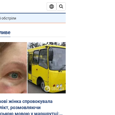
і обстріли
ливе
вові жінка спровокувала
лікт, розмовляючи
йською мовою у маршрутці: