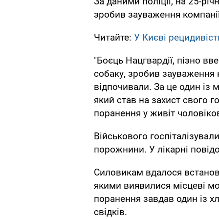
За даними поліції, на 25-річ
зробив зауваження компані
Читайте:
У Києві рецидивіст
"Боєць Нацгвардії, пізно вв
собаку, зробив зауваження 
відпочивали. За це один із
який став на захист свого г
поранення у живіт чоловікові
Військового госпіталізувал
порожнини. У лікарні повід
Силовикам вдалося встанови
якими виявилися місцеві мо
поранення завдав один із хл
свідків.