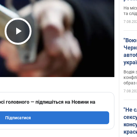
полі
На міс
Віде
та слі
7.08.20
Play Video
"Воюю
Черн
авто
укра
і поп
Водія 
конфлі
образ 
7.08.20
сі головного — підпишіться на Новини на
"Не с
сексу
Підписатися
конс
крас