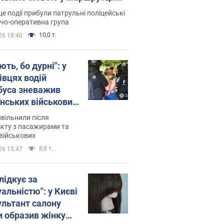
ція склала адмінпротокол.
це події прибули патрульні поліцейські
о
дчо-оперативна група
10,0 т.
26 18:40
ть, бо дурні": у
івцях водій
буса зневажив
їнських військових
латився. Відео
звільнили після
кту з пасажирами та
військових
8,8 т.
26 15:47
лідкує за
альністю": у Києві
ультант салону
и образив жінку