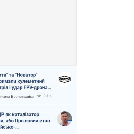
рта" та "Новатор"
римали кулеметний
тріл і удар FPV-дрона,
тувавши життя
3,1 т.
їнська Бронетехніка
церу ЗСУ
Р як каталізатор
ни, або Про новий етап
ійсько-
нічнокорейського