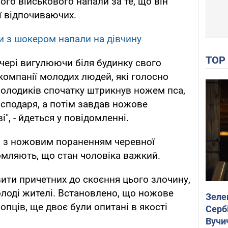
ного військового напали за те, що він
ї відпочиваючих.
и з шокером напали на дівчину
TO
ечері вигулюючи біля будинку свого
компанії молодих людей, які голосно
 молодиків спочатку штрикнув ножем пса,
осподаря, а потім завдав ножове
", - йдеться у повідомленні.
и з ножовим пораненням черевної
омляють, що стан чоловіка важкий.
ти причетних до скоєння цього злочину,
лоді жителі. Встановлено, що ножове
Зеле
опців, ще двоє були опитані в якості
Сербі
Вучи