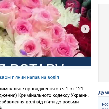
євом п'яний напав на водія
имінальне провадження за ч.1 ст.121
Дум
дження) Кримінального кодексу України.
озбавлення волі від п'яти до восьми
Рос
ї.