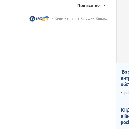
Підписатися
Кримінал
На Київщині бійця...
"Ва
вит
обс
вря
Укра
офі
КНД
вій
рос
пів