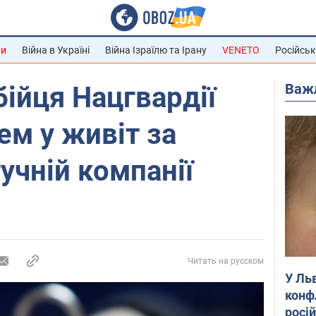
ни
Війна в Україні
Війна Ізраїлю та Ірану
VENETO
Російськ
Важ
бійця Нацгвардії
м у живіт за
учній компанії
Читать на русском
У Ль
конф
росі