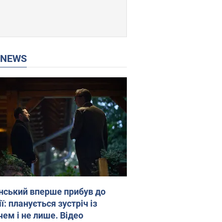
P NEWS
нський вперше прибув до
ї: планується зустріч із
чем і не лише. Відео