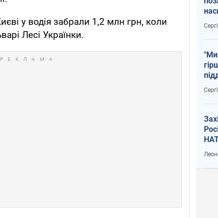
поз
нас
иєві у водія забрали 1,2 млн грн, коли
тем
Серг
варі Лесі Українки.
"Ми
гір
під
рак
Серг
Зах
Рос
НАТ
Леон