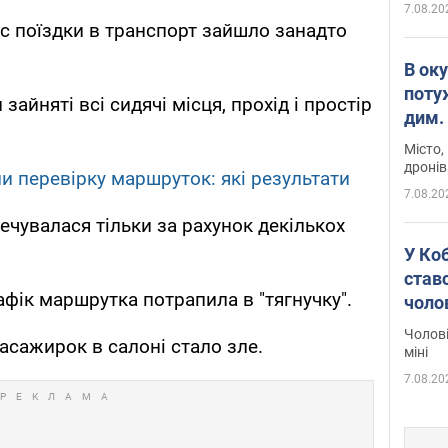
7.08.20
ас поїздки в транспорт зайшло занадто
В ок
поту
зайняті всі сидячі місця, прохід і простір
дим. 
Місто,
дронів
и перевірку маршруток: які результати
7.08.20
ечувалася тільки за рахунок декількох
У Ко
ставс
афік маршрутка потрапила в "тягнучку".
чоло
Чолові
пасажирок в салоні стало зле.
міні
7.08.20