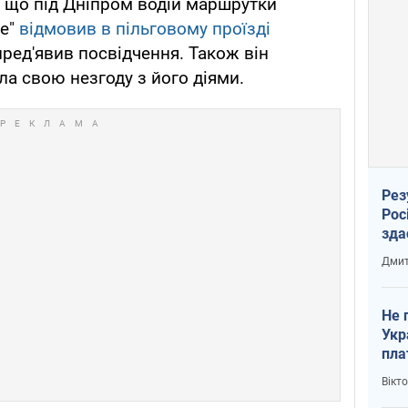
 що під Дніпром водій маршрутки
ке"
відмовив в пільговому проїзді
пред'явив посвідчення. Також він
ла свою незгоду з його діями.
Рез
Рос
зда
Дмит
Не 
Укр
пла
Вікт