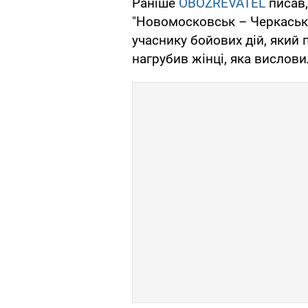
Раніше
OBOZREVATEL
писав,
"Новомосковськ – Черкась
учаснику бойових дій, який 
нагрубив жінці, яка вислови