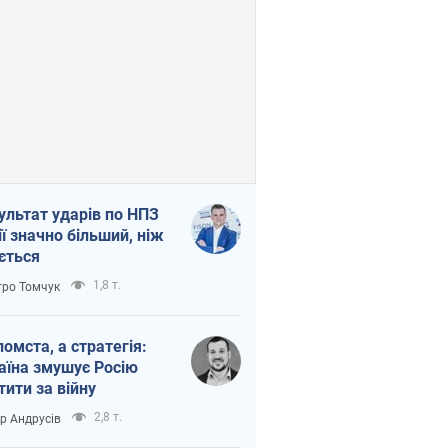
ультат ударів по НПЗ
ії значно більший, ніж
ється
1,8 т.
ро Томчук
помста, а стратегія:
аїна змушує Росію
тити за війну
2,8 т.
ор Андрусів