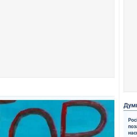
Дум
Рос
поз
нас