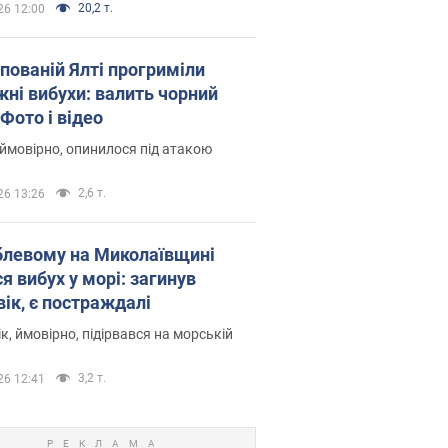
20,2 т.
26 12:00
упованій Ялті прогриміли
жні вибухи: валить чорний
Фото і відео
 ймовірно, опинилося під атакою
2,6 т.
26 13:26
блевому на Миколаївщині
я вибух у морі: загинув
вік, є постраждалі
к, ймовірно, підірвався на морській
3,2 т.
26 12:41