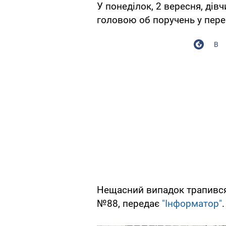
У понеділок, 2 вересня, дів
головою об поручень у пер
В
Нещасний випадок трапився
№88, передає
"Інформатор"
.