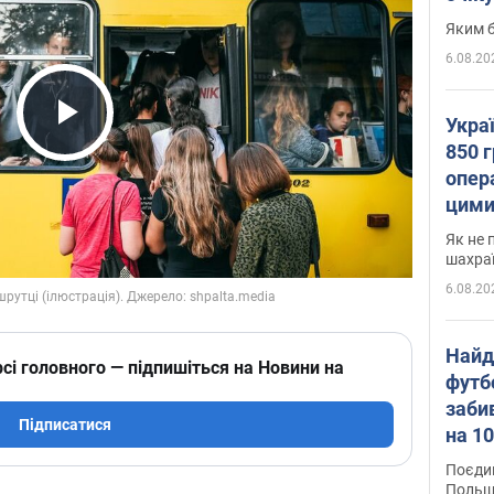
Яким б
6.08.20
Укра
Play Video
850 г
опера
цими
Як не 
шахра
6.08.20
Найд
сі головного — підпишіться на Новини на
футб
заби
Підписатися
на 10
Віде
Поєдин
Польщ