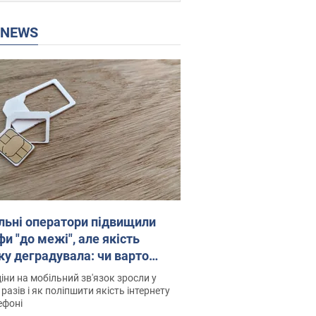
P NEWS
льні оператори підвищили
и "до межі", але якість
ку деградувала: чи варто
житись на ціни
іни на мобільний зв'язок зросли у
 разів і як поліпшити якість інтернету
ефоні