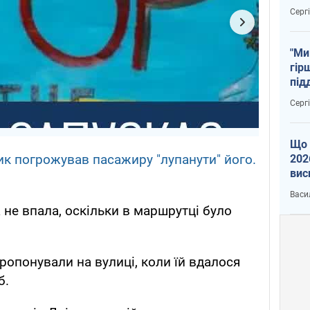
тем
Серг
"Ми
гір
під
рак
Серг
Що 
ик погрожував пасажиру "лупанути" його.
202
вис
про
Васи
 не впала, оскільки в маршрутці було
опонували на вулиці, коли їй вдалося
б.