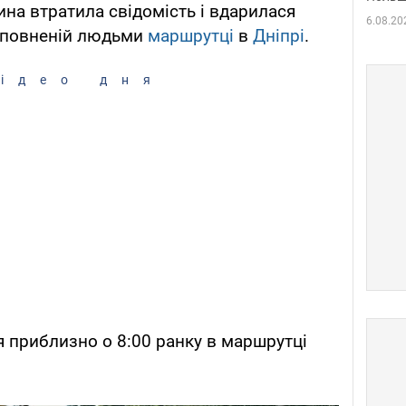
чина втратила свідомість і вдарилася
6.08.20
еповненій людьми
маршрутці
в
Дніпрі
.
ідео дня
 приблизно о 8:00 ранку в маршрутці