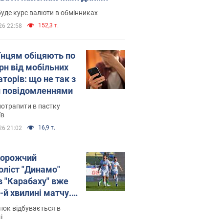
уде курс валюти в обмінниках
152,3 т.
26 22:58
їнцям обіцяють по
рн від мобільних
торів: що не так з
 повідомленнями
потрапити в пастку
їв
16,9 т.
26 21:02
орожчий
оліст "Динамо"
в "Карабаху" вже
-й хвилині матчу.
о
ок відбувається в
і