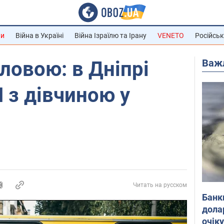
ни
Війна в Україні
Війна Ізраїлю та Ірану
VENETO
Російськ
Важ
ловою: в Дніпрі
 з дівчиною у
Читать на русском
Банк
дола
очік