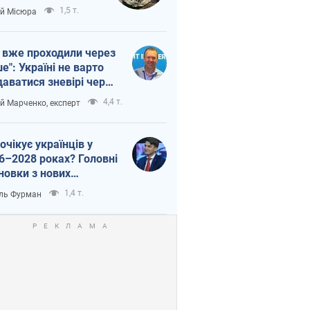
п війни
1,5 т.
ій Місюра
 вже проходили через
ше": Україні не варто
даватися зневірі через
етний терор
4,4 т.
ій Марченко, експерт
очікує українців у
6–2028 роках? Головні
новки з нових
гнозів від НБУ
1,4 т.
ль Фурман