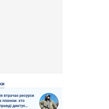
ки
ія втрачає ресурси
а планом: хто
правді диктує