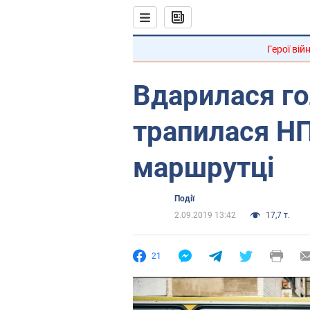
Герої вій
Вдарилася го
трапилася НП
маршрутці
Події
2.09.2019 13:42
17,7 т.
21