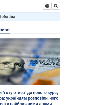
і обстріли
ливе
и "готуються" до нового курсу
ра: українцям розповіли, чого
увати найближчими днями