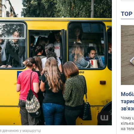
TO
Мобі
тариф
зв'яз
скар
Чому ц
кілька
на тел