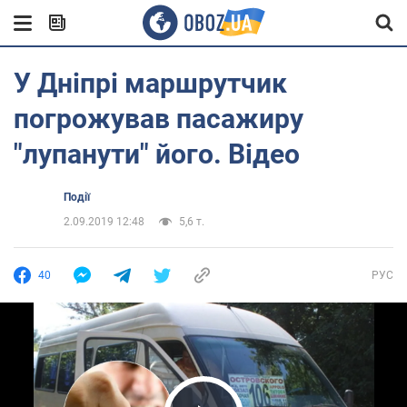
У Дніпрі маршрутчик
погрожував пасажиру
"лупанути" його. Відео
Події
2.09.2019 12:48
5,6 т.
40
РУС