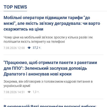
TOP NEWS
Мобільні оператори підвищили тарифи "до
межі", але якість зв'язку деградувала: чи варто
скаржитись на ціни
Чому ціни на мобільний зв'язок зросли у кілька разів і як
поліпшити якість інтернету на телефоні
37,2 т.
7.08.2026 12:00
"Працюємо, щоб отримати пакети з ракетами
для ППО": Зеленський заслухав доповідь
Драпатого і анонсував нові кроки
Зокрема, він обговорив з головкомом кадрові питання в
українській армії
1,3 т.
7.08.2026 14:51
В окупованій Ялті прогриміли потужні вибухи: