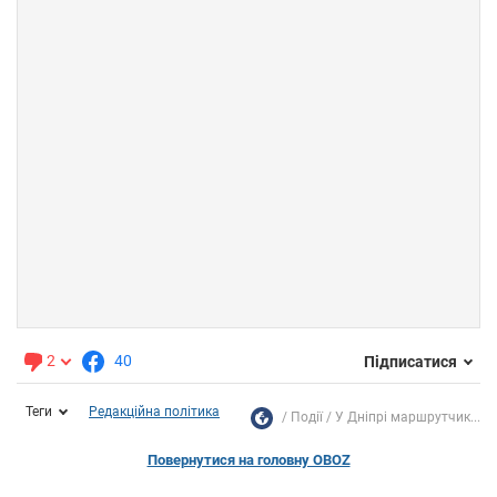
2
40
Підписатися
Теги
Редакційна політика
Події
У Дніпрі маршрутчик...
Повернутися на головну OBOZ