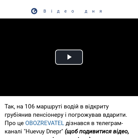
Відео дня
Play Video
Так, на 106 маршруті водій в відкриту
грубіянив пенсіонеру і погрожував вдарити.
Про це
OBOZREVATEL
дізнався в телеграм-
каналі "Huevuy Dnepr"
(щоб подивитися відео,