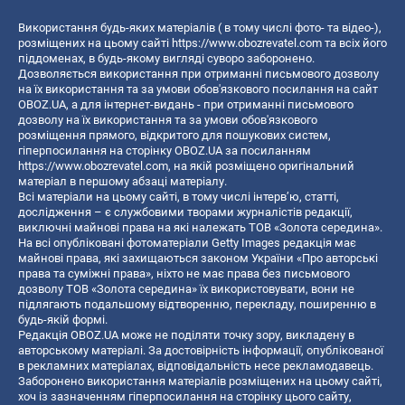
Використання будь-яких матеріалів ( в тому числі фото- та відео-),
розміщених на цьому сайті
https://www.obozrevatel.com
та всіх його
піддоменах, в будь-якому вигляді суворо заборонено.
Дозволяється використання при отриманні письмового дозволу
на їх використання та за умови обов'язкового посилання на сайт
OBOZ.UA, а для інтернет-видань - при отриманні письмового
дозволу на їх використання та за умови обов'язкового
розміщення прямого, відкритого для пошукових систем,
гіперпосилання на сторінку OBOZ.UA за посиланням
https://www.obozrevatel.com
, на якій розміщено оригінальний
матеріал в першому абзаці матеріалу.
Всі матеріали на цьому сайті, в тому числі інтерв’ю, статті,
дослідження – є службовими творами журналістів редакції,
виключні майнові права на які належать ТОВ «Золота середина».
На всі опубліковані фотоматеріали Getty Images редакція має
майнові права, які захищаються законом України «Про авторські
права та суміжні права», ніхто не має права без письмового
дозволу ТОВ «Золота середина» їх використовувати, вони не
підлягають подальшому відтворенню, перекладу, поширенню в
будь-якій формі.
Редакція OBOZ.UA може не поділяти точку зору, викладену в
авторському матеріалі. За достовірність інформації, опублікованої
в рекламних матеріалах, відповідальність несе рекламодавець.
Заборонено використання матеріалів розміщених на цьому сайті,
хоч із зазначенням гіперпосилання на сторінку цього сайту,