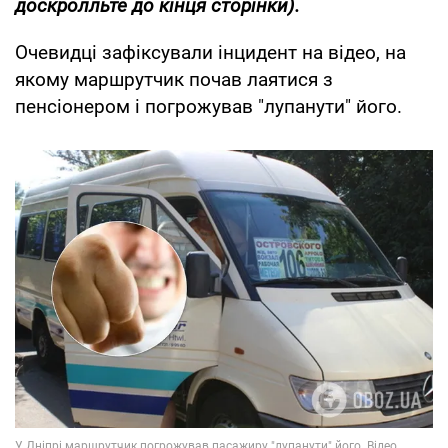
доскролльте до кінця сторінки).
Очевидці зафіксували інцидент на відео, на
якому маршрутчик почав лаятися з
пенсіонером і погрожував "лупанути" його.