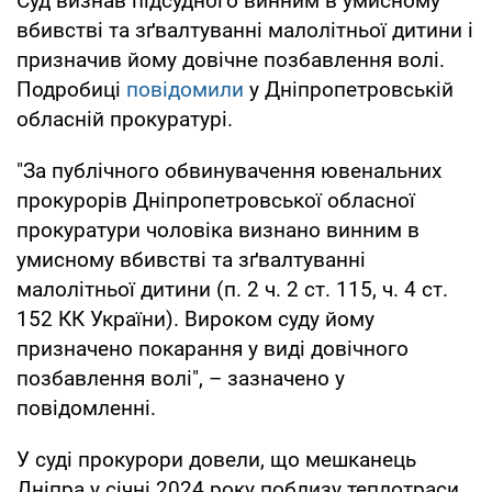
Суд визнав підсудного винним в умисному
вбивстві та зґвалтуванні малолітньої дитини і
призначив йому довічне позбавлення волі.
Подробиці
повідомили
у Дніпропетровській
обласній прокуратурі.
"За публічного обвинувачення ювенальних
прокурорів Дніпропетровської обласної
прокуратури чоловіка визнано винним в
умисному вбивстві та зґвалтуванні
малолітньої дитини (п. 2 ч. 2 ст. 115, ч. 4 ст.
152 КК України). Вироком суду йому
призначено покарання у виді довічного
позбавлення волі", – зазначено у
повідомленні.
У суді прокурори довели, що мешканець
Дніпра у січні 2024 року поблизу теплотраси