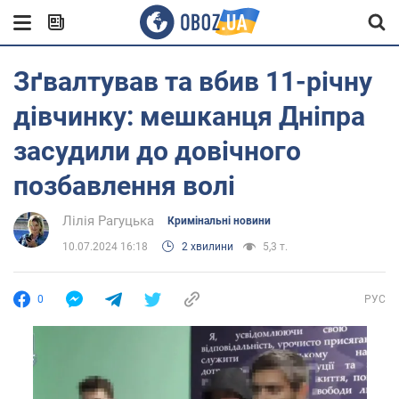
Зґвалтував та вбив 11-річну
дівчинку: мешканця Дніпра
засудили до довічного
позбавлення волі
Лілія Рагуцька
Кримінальні новини
10.07.2024 16:18
2 хвилини
5,3 т.
0
РУС