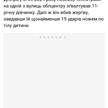
на одній з вулиць облцентру зґвалтував 11-
річну дівчинку. Далі ж він вбив жертву,
завдавши їй щонайменше 19 ударів ножем по
тілу дитини.