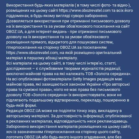
Використання будь-яких матеріалів ( в тому числі фото- та відео-),
розміщених на цьому сайті
https://www.obozrevatel.com
та всіх його
піддоменах, в будь-якому вигляді суворо заборонено.
Дозволяється використання при отриманні письмового дозволу
на їх використання та за умови обов'язкового посилання на сайт
OBOZ.UA, а для інтернет-видань - при отриманні письмового
дозволу на їх використання та за умови обов'язкового
розміщення прямого, відкритого для пошукових систем,
гіперпосилання на сторінку OBOZ.UA за посиланням
https://www.obozrevatel.com
, на якій розміщено оригінальний
матеріал в першому абзаці матеріалу.
Всі матеріали на цьому сайті, в тому числі інтерв’ю, статті,
дослідження – є службовими творами журналістів редакції,
виключні майнові права на які належать ТОВ «Золота середина».
На всі опубліковані фотоматеріали Getty Images редакція має
майнові права, які захищаються законом України «Про авторські
права та суміжні права», ніхто не має права без письмового
дозволу ТОВ «Золота середина» їх використовувати, вони не
підлягають подальшому відтворенню, перекладу, поширенню в
будь-якій формі.
Редакція OBOZ.UA може не поділяти точку зору, викладену в
авторському матеріалі. За достовірність інформації, опублікованої
в рекламних матеріалах, відповідальність несе рекламодавець.
Заборонено використання матеріалів розміщених на цьому сайті,
хоч із зазначенням гіперпосилання на сторінку цього сайту,
логотипу OBOZ.UA або будь-якого іншого згадування, але без