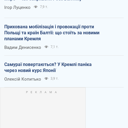
Ігор Луценко
7,9 т.
Прихована мобілізація і провокації проти
Польщі та країн Балтії: що стоїть за новими
планами Кремля
Вадим Денисенко
7,1 т.
Самураї повертаються? У Кремлі паніка
через новий курс Японії
Олексій Копитько
3,9 т.