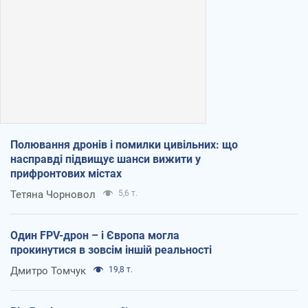
Полювання дронів і помилки цивільних: що
насправді підвищує шанси вижити у
прифронтових містах
Тетяна Чорновол
5,6 т.
Один FPV-дрон – і Європа могла
прокинутися в зовсім іншій реальності
Дмитро Томчук
19,8 т.