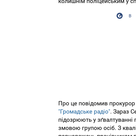
колишнім поліцейським у сп
В
Про це повідомив прокурор 
"Громадське раді
о"
. Зараз С
підозрюють у зґвалтуванні 
змовою групою осіб. З квал