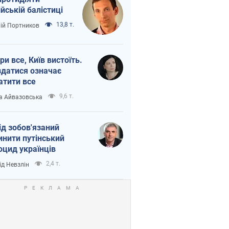
ійській балістиці
13,8 т.
лій Портников
ри все, Київ вистоїть.
здатися означає
атити все
9,6 т.
а Айвазовська
ід зобов'язаний
инити путінський
оцид українців
2,4 т.
ід Невзлін