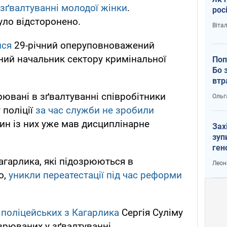
 зґвалтуванні молодої жінки
.
рос
уло відсторонено.
Віта
ися
29-річний оперуповноважений
чний начальник сектору кримінальної
Поп
Бо 
втр
рювані в зґвалтуванні співробітники
Ольг
 поліції
за час служби не зробили
один із них уже мав дисциплінарне
Зах
зуп
ген
агарлика, які підозрюються в
Леон
о,
уникли переатестації під час реформи
поліцейських з Кагарлика
Сергія Суліму
зрюваних у зґвалтуванні.