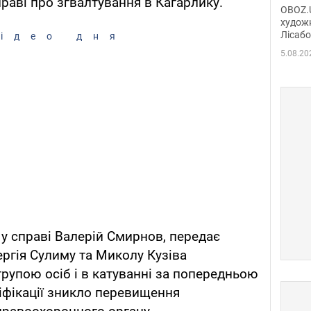
раві про зґвалтування в Кагарлику.
диси
OBOZ.U
Горсь
художн
Лісабо
Дмит
ідео дня
в По
5.08.20
у справі Валерій Смирнов, передає
ергія Сулиму та Миколу Кузіва
групою осіб і в катуванні за попередньою
іфікації зникло перевищення