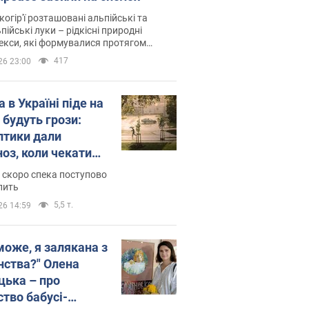
когір'ї розташовані альпійські та
пійські луки – рідкісні природні
си, які формувалися протягом
 років
417
26 23:00
 в Україні піде на
 будуть грози:
птики дали
ноз, коли чекати
и погоди
 скоро спека поступово
пить
5,5 т.
26 14:59
може, я залякана з
нства?" Олена
цька – про
ство бабусі-