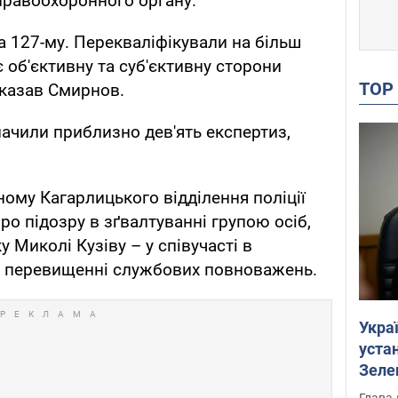
равоохоронного органу.
а 127-му. Перекваліфікували на більш
 об'єктивну та суб'єктивну сторони
TO
сказав Смирнов.
начили приблизно дев'ять експертиз,
му Кагарлицького відділення поліції
о підозру в зґвалтуванні групою осіб,
Миколі Кузіву – у співучасті в
 в перевищенні службових повноважень.
Укра
устан
Зеле
Глава 