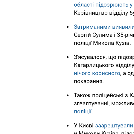
області підозрюють у
Керівництво відділу б
Затриманими виявил
Сергій Сулима і 35-рі
поліції Микола Кузів.
З'ясувалося, що підоз
Кагарлицького відділу
нічого корисного
, а 
покарання.
Також поліцейські з К
зґвалтуванні, можлив
поліції
.
У Києві
заарештували 
й Миколи Кузіва, підо