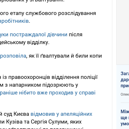
ого етапу службового розслідування
вробітників
.
уки постраждалої дівчини
після
цейському відділку.
 розповіла
, як її ґвалтували й били копи
Заг
 із правоохоронців відділення поліції
дар
ом з напарником підозрюють у
при
доп
раніше нібито вже проходив у справі
Олек
Між
й суд Києва
відмовив у апеляційних
ще 
 Кузіва та Сергія Сулуми, яких
умо