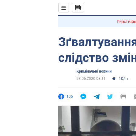
Герої вій
Зґвалтування
слідство змі
Кримінальні новини
23.06.2020 08:11
18,4 т.
105