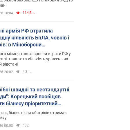
ані
114,5 т.
26 18:04
пні армія РФ втратила
дну кількість БпЛА, човнів і
рів: в Міноборони
люднили статистику
го місяця також зросли втрати РФ у
силі, танках та кількість уражень на
й відстані
4,3 т.
26 20:02
рібні швидкі та нестандартні
оди": Корецький пообіцяв
ти бізнесу пріоритетний
уп до наявних складських
 так, бізнес після обстрілів отримає
іщень
имку
432
26 00:08