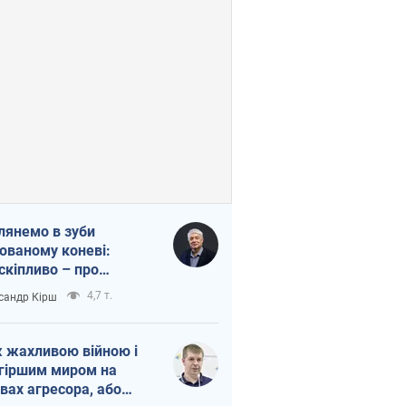
лянемо в зуби
ованому коневі:
скіпливо – про
омогу Україні
4,7 т.
сандр Кірш
 жахливою війною і
гіршим миром на
вах агресора, або