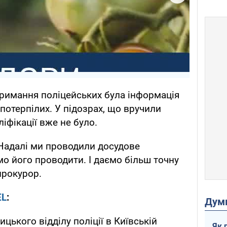
римання поліцейських була інформація
потерпілих. У підозрах, що вручили
ліфікації вже не було.
 Надалі ми проводили досудове
мо його проводити. І даємо більш точну
прокурор.
EL
:
Дум
цького відділу поліції в Київській
Як 