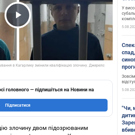
У висо
субаль
комплек
Play Video
сотень
5.08.20
Спека
спад,
сино
прог
змін
Зовсім
відсту
сі головного — підпишіться на Новини на
5.08.20
Підписатися
"Чи, 
дити
Заре
ацію злочину двом підозрюваним
вбив