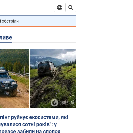
і обстріли
ливе
пінг руйнує екосистеми, які
валися сотні років": у
npeace забили на сполох