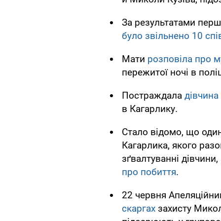
За результатами перш
було звільнено 10 спі
Мати
розповіла про м
пережитої ночі в полі
Постраждала
дівчина
в Кагарлику.
Стало відомо, що один
Кагарлика, якого раз
зґвалтуванні дівчини,
про побиття
.
22 червня Апеляційни
скаргах
захисту Миколи