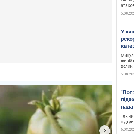
атаков
5.08.20
У ли
рекор
кате
опри
Минуло
живій 
великі
5.08.20
"Пот
підх
нада
дост
Так чи
прим
підтр
6.08.20