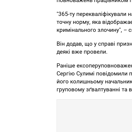
повноважень працівником п
"365-ту перекваліфікували н
точну норму, яка відображає
кримінального злочину", – 
Він додав, що у справі приз
деякі вже провели.
Раніше ексоперуповноважено
Сергію Сулимі повідомили пр
його колишньому начальнику 
груповому зґвалтуванні та