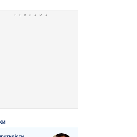
ки
протидіяти