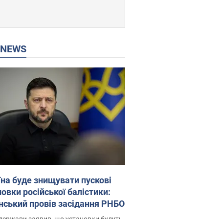
P NEWS
їна буде знищувати пускові
овки російської балістики:
нський провів засідання РНБО
держави заявив, що установки будуть