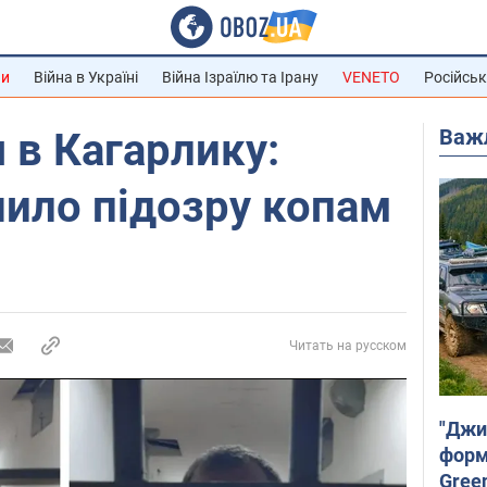
ни
Війна в Україні
Війна Ізраїлю та Ірану
VENETO
Російськ
Важ
 в Кагарлику:
нило підозру копам
Читать на русском
"Джи
форму
Gree