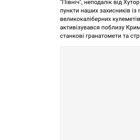
"Північ", неподалік від Хуто
пункти наших захисників із 
великокаліберних кулеметів 
активізувався поблизу Крим
станкові гранатомети та ст