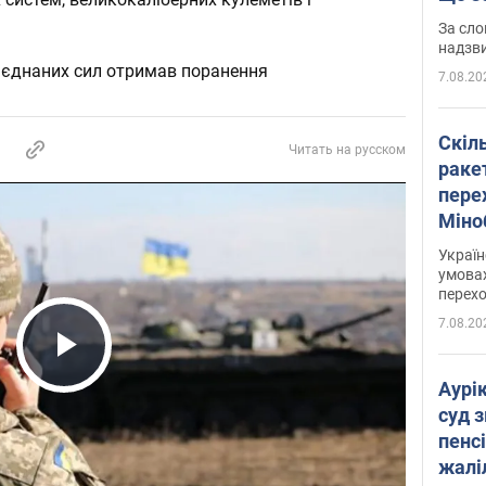
має 
За сло
надзв
'єднаних сил отримав поранення
7.08.20
Скіл
Читать на русском
раке
перех
Міно
цифр
Украї
умовах
перех
7.08.20
Play Video
Аурі
суд 
пенсі
жалі