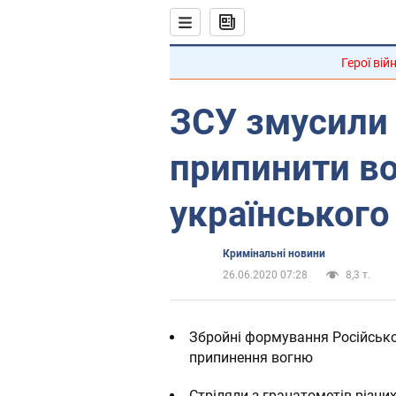
Герої вій
ЗСУ змусили 
припинити во
українського
Кримінальні новини
26.06.2020 07:28
8,3 т.
Збройні формування Російсько
припинення вогню
Стріляли з гранатометів різних