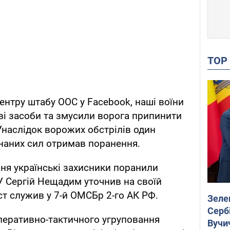
TO
ентру штабу ООС у Facebook, наші воїни
еві засоби та змусили ворога припинити
Унаслідок ворожих обстрілів один
наних сил отримав поранення.
вня українські захисники поранили
У Сергій Нещадим уточнив на своїй
ист служив у 7-й ОМСБр 2-го АК РФ.
Зеле
Сербі
оперативно-тактичного угруповання
Вучи