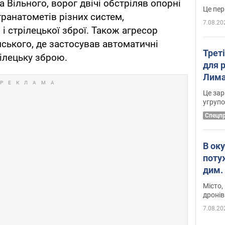
ра Вільного, ворог двічі обстріляв опорні
гранатометів різних систем,
7.08.20
і стрілецької зброї. Також агресор
ського, де застосував автоматичні
Трет
рілецьку зброю.
для 
Лима
диск
Це зар
угруп
Cпецп
В ок
поту
дим. 
Місто,
дронів
7.08.20