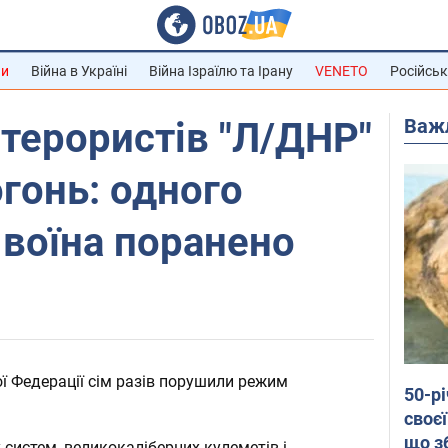
ни
Війна в Україні
Війна Ізраїлю та Ірану
VENETO
Російськ
Важ
терористів "Л/ДНР"
гонь: одного
 воїна поранено
ї Федерації сім разів порушили режим
50-р
своєї
що з
 систем, великокаліберних кулеметів і