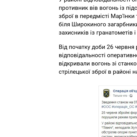
противник вів вогонь із під
зброї в передмісті Мар'їнки
біля Широкиного загарбники
захисників із гранатометів 
Від початку доби 26 червня
відповідальності оперативно
відкривали вогонь зі станк
стрілецької зброї в районі 