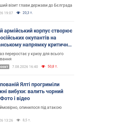
Це перший візит глави держави до Бєлграда
20,3 т.
26 19:07
ій армійський корпус створює
російських окупантів на
нському напрямку критичний
омфорт: як це вдалося
аз переростає у кризу для всього
овання
50,8 т.
роєкт
7.08.2026 16:40
упованій Ялті прогриміли
жні вибухи: валить чорний
Фото і відео
 ймовірно, опинилося під атакою
8,5 т.
26 13:26