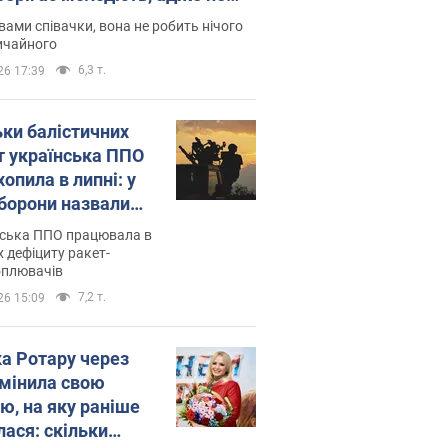
дітей
вами співачки, вона не робить нічого
ичайного
6,3 т.
26 17:39
ьки балістичних
т українська ППО
опила в липні: у
борони назвали
у
нська ППО працювала в
 дефіциту ракет-
оплювачів
7,2 т.
26 15:09
ка Ротару через
змінила свою
ю, на яку раніше
лася: скільки