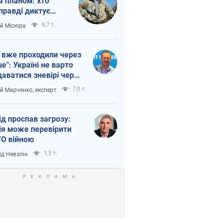
а планом: хто
правді диктує
п війни
6,7 т.
ій Місюра
 вже проходили через
ше": Україні не варто
даватися зневірі через
етний терор
7,0 т.
ій Марченко, експерт
ід проспав загрозу:
ія може перевірити
О війною
1,5 т.
ід Невзлін