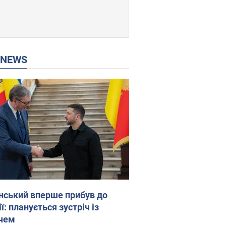
P NEWS
нський вперше прибув до
ї: планується зустріч із
чем