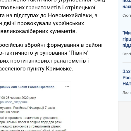
поз
нас
ствольних гранатометів і стрілецької
тем
 та на підступах до Новомихайлівки, а
Серг
 двічі провокували українських
і великокаліберних кулеметів.
"Ми
гір
 російські збройні формування в районі
під
рак
-тактичного угруповання "Північ"
Серг
ових протитанкових гранатометів і
населеного пункту Кримське.
Зах
Рос
НАТ
Леон