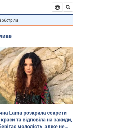
і обстріли
ливе
ічна Lama розкрила секрети
 краси та відповіла на закиди,
берігає молодість, адже не