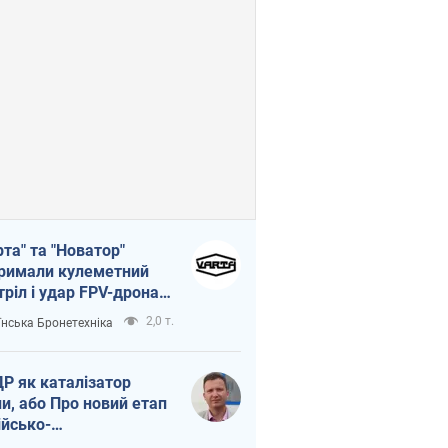
рта" та "Новатор"
римали кулеметний
тріл і удар FPV-дрона,
тувавши життя
2,0 т.
їнська Бронетехніка
церу ЗСУ
Р як каталізатор
ни, або Про новий етап
ійсько-
нічнокорейського