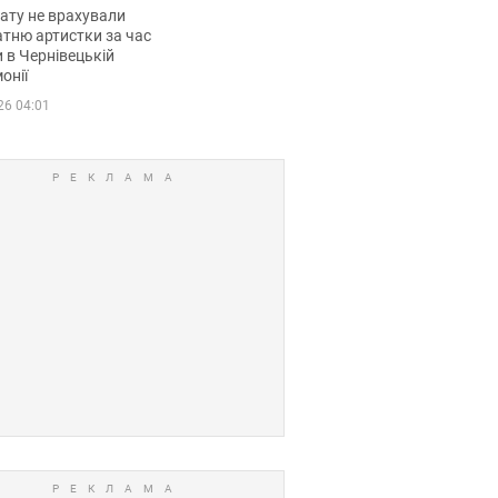
мувала співачка
ату не врахували
тню артистки за час
 в Чернівецькій
онії
26 04:01