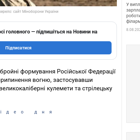
отри
У випл
зарпла
роботи
філарм
8.08.20
сі головного — підпишіться на Новини на
Підписатися
 збройні формування Російської Федерації
припинення вогню, застосувавши
великокаліберні кулемети та стрілецьку
ідео дня