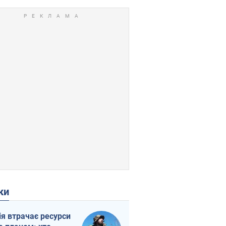
ки
ія втрачає ресурси