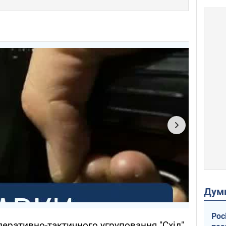
Дум
Рос
перативно-тактичного угруповання "Схід"