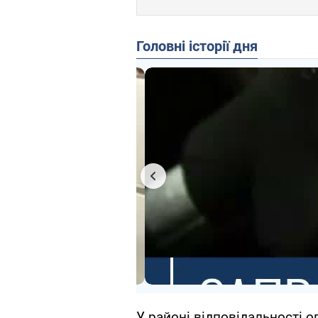
Головні історії дня
У районі відповідальності о