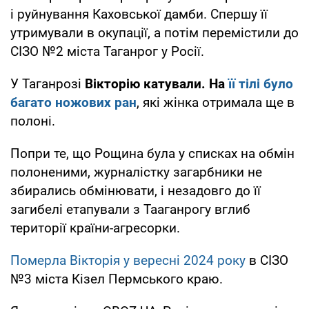
і руйнування Каховської дамби. Спершу її
утримували в окупації, а потім перемістили до
СІЗО №2 міста Таганрог у Росії.
У Таганрозі
Вікторію катували. На
її тілі було
багато ножових ран
, які жінка отримала ще в
полоні.
Попри те, що Рощина була у списках на обмін
полоненими, журналістку загарбники не
збирались обмінювати, і незадовго до її
загибелі етапували з Тааганрогу вглиб
території країни-агресорки.
Померла Вікторія у вересні 2024 року
в СІЗО
№3 міста Кізел Пермського краю.