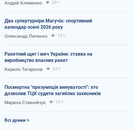
Андрій Клименко
2,5 т.
Два супертурніри Магучіх: спортивний
календар осені 2026 року
Олександр Липенко
7,3 т.
Ракетний щит і меч України: ставка на
виробництво власних ракет
Кирило Татарінов
3,3 т.
Посмертна "презумпція винуватості": хто
дозволив ТЦК судити загиблих захисників
Марина Ставнійчук
7,3 т.
Всі думки