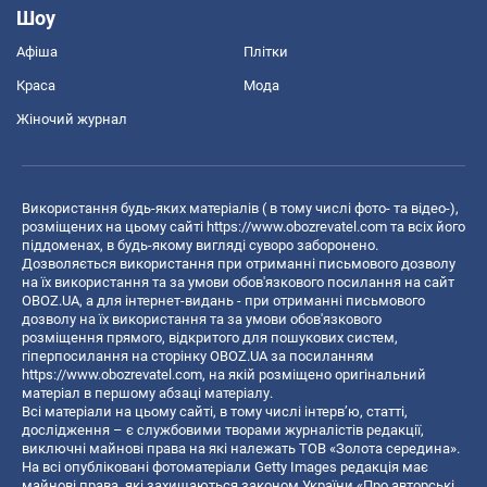
Шоу
Афіша
Плітки
Краса
Мода
Жіночий журнал
Використання будь-яких матеріалів ( в тому числі фото- та відео-),
розміщених на цьому сайті
https://www.obozrevatel.com
та всіх його
піддоменах, в будь-якому вигляді суворо заборонено.
Дозволяється використання при отриманні письмового дозволу
на їх використання та за умови обов'язкового посилання на сайт
OBOZ.UA, а для інтернет-видань - при отриманні письмового
дозволу на їх використання та за умови обов'язкового
розміщення прямого, відкритого для пошукових систем,
гіперпосилання на сторінку OBOZ.UA за посиланням
https://www.obozrevatel.com
, на якій розміщено оригінальний
матеріал в першому абзаці матеріалу.
Всі матеріали на цьому сайті, в тому числі інтерв’ю, статті,
дослідження – є службовими творами журналістів редакції,
виключні майнові права на які належать ТОВ «Золота середина».
На всі опубліковані фотоматеріали Getty Images редакція має
майнові права, які захищаються законом України «Про авторські