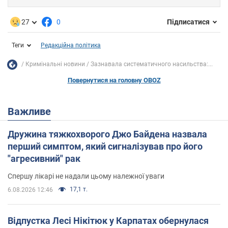
27
0
Підписатися
Теги
Редакційна політика
Кримінальні новини
Зазнавала систематичного насильства:...
Повернутися на головну OBOZ
Важливе
Дружина тяжкохворого Джо Байдена назвала
перший симптом, який сигналізував про його
"агресивний" рак
Спершу лікарі не надали цьому належної уваги
17,1 т.
6.08.2026 12:46
Відпустка Лесі Нікітюк у Карпатах обернулася