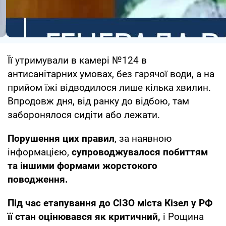
Її утримували в камері №124 в
антисанітарних умовах, без гарячої води, а на
прийом їжі відводилося лише кілька хвилин.
Впродовж дня, від ранку до відбою, там
заборонялося сидіти або лежати.
Порушення цих правил
, за наявною
інформацією,
супроводжувалося побиттям
та іншими формами жорстокого
поводження.
Під час етапування до СІЗО міста Кізел у РФ
її стан оцінювався як критичний,
і Рощина