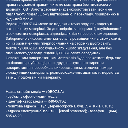
права та суміжні права», ніхто не має права без письмового
дозволу ТОВ «Золота середина» їх використовувати, вони не
підлягають подальшому відтворенню, перекладу, поширенню в
будь-якій формі.
Редакція OBOZ.UA може не поділяти точку зору, викладену в
авторському матеріалі. За достовірність інформації, опублікованої
в рекламних матеріалах, відповідальність несе рекламодавець.
Заборонено використання матеріалів розміщених на цьому сайті,
хоч із зазначенням гіперпосилання на сторінку цього сайту,
логотипу OBOZ.UA або будь-якого іншого згадування, але без
письмового дозволу Редакції/ТОВ «Золота середина»
Незаконним використанням матеріалів буде вважатися: будь-яке
копiювання, публiкацiя, передрук, наступне поширення,
використання, переробка з використанням, включенням до
складу інших матеріалів, розповсюдження, адаптація, переклад
та інші подібні зміни матеріалу.
Назва онлайн медіа — «OBOZ.UA»
- суб'єкт у сфері онлайн медіа;
- ідентифікатор медіа — R40-06156;
- поштова адреса — вул. Деревообробна, буд. 7, м. Київ, 01013;
- адреса електронної пошти —
[email protected]
; - телефон — (044)
585 46 20