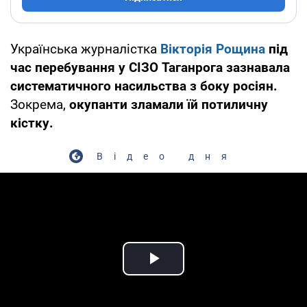
Українська журналістка
Вікторія Рощина
під
час перебування у СІЗО Таганрога зазнавала
систематичного насильства з боку росіян.
Зокрема,
окупанти зламали їй потиличну
кістку.
Відео дня
Play Video