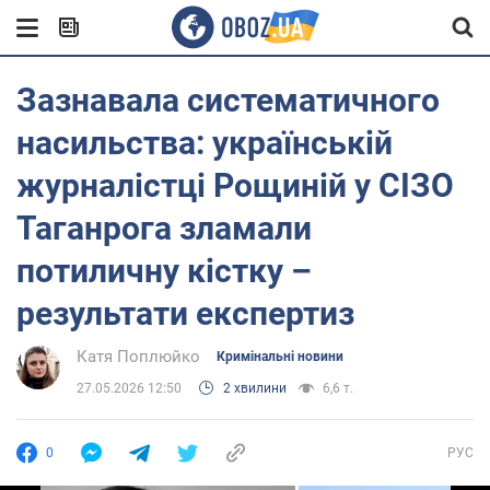
Зазнавала систематичного
насильства: українській
журналістці Рощиній у СІЗО
Таганрога зламали
потиличну кістку –
результати експертиз
Катя Поплюйко
Кримінальні новини
27.05.2026 12:50
2 хвилини
6,6 т.
0
РУС