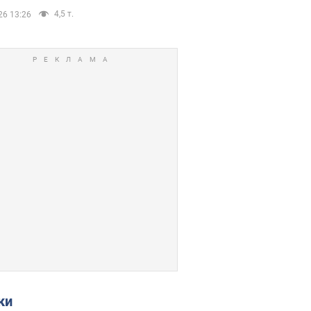
4,5 т.
26 13:26
ки