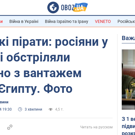
ни
Війна в Україні
Війна Ізраїлю та Ірану
VENETO
Російськ
Важ
і пірати: росіяни у
 обстріляли
но з вантажем
Єгипту. Фото
овини
4 19:30
3 хвилини
4,5 т.
З 1 
підв
Читать на русском
розк