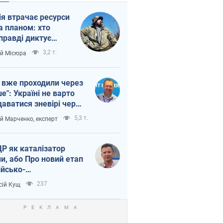
ія втрачає ресурси
а планом: хто
правді диктує
п війни
3,2 т.
ій Місюра
 вже проходили через
ше": Україні не варто
даватися зневірі через
етний терор
5,3 т.
ій Марченко, експерт
Р як каталізатор
ни, або Про новий етап
ійсько-
нічнокорейського
237
сій Кущ
зу