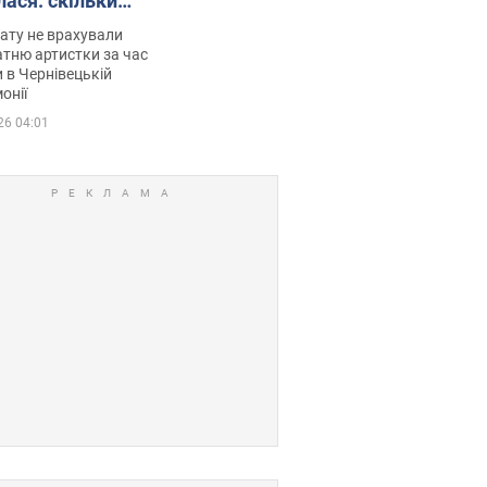
лася: скільки
мувала співачка
ату не врахували
тню артистки за час
 в Чернівецькій
онії
26 04:01