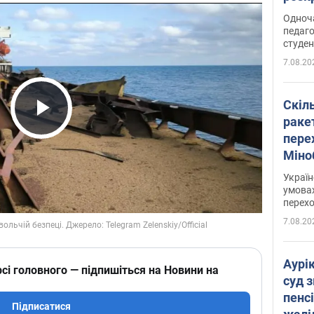
Одноч
педаго
студен
7.08.20
Скіл
раке
Play Video
перех
Міно
цифр
Украї
умовах
перех
7.08.20
Аурі
сі головного — підпишіться на Новини на
суд 
пенсі
Підписатися