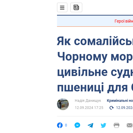
Герої вій
Як сомалійськ
Чорному морі
цивільне суд
пшениці для 
Надія Данищук
Кримінальні н
12.09.2024 17:25
12.09.202
0