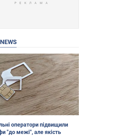
P NEWS
льні оператори підвищили
и "до межі", але якість