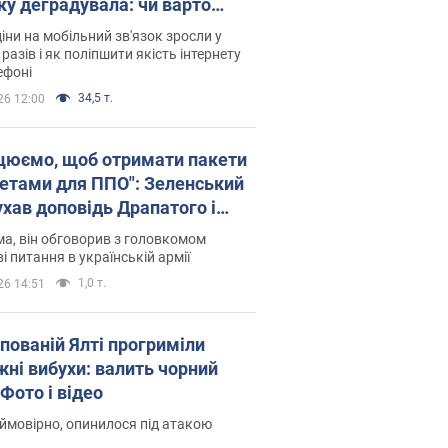
ку деградувала: чи варто
житись на ціни
іни на мобільний зв'язок зросли у
 разів і як поліпшити якість інтернету
ефоні
34,5 т.
26 12:00
цюємо, щоб отримати пакети
кетами для ППО": Зеленський
ухав доповідь Драпатого і
сував нові кроки
а, він обговорив з головкомом
і питання в українській армії
1,0 т.
26 14:51
упованій Ялті прогриміли
жні вибухи: валить чорний
Фото і відео
 ймовірно, опинилося під атакою