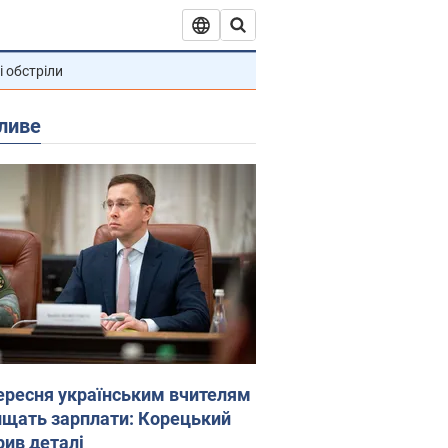
і обстріли
ливе
вересня українським вчителям
ищать зарплати: Корецький
рив деталі