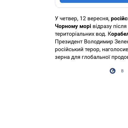
У четвер, 12 вересня,
російс
Чорному морі
відразу після
територіальних вод. К
орабе
Президент Володимир Зеленс
російський терор, наголоси
зерна для глобальної продо
В