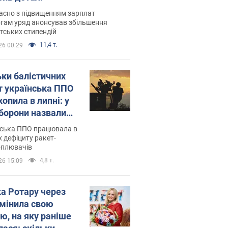
асно з підвищенням зарплат
гам уряд анонсував збільшення
тських стипендій
11,4 т.
26 00:29
ьки балістичних
т українська ППО
опила в липні: у
борони назвали
у
нська ППО працювала в
 дефіциту ракет-
оплювачів
4,8 т.
26 15:09
ка Ротару через
змінила свою
ю, на яку раніше