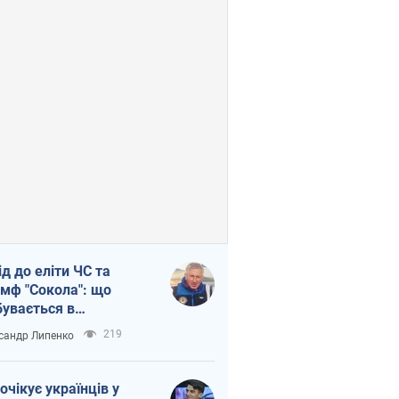
ід до еліти ЧС та
умф "Сокола": що
бувається в
аїнському хокеї
219
сандр Липенко
очікує українців у