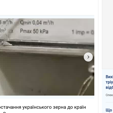
Вих
трі
від
укр
Олек
стачання українського зерна до країн
Що 