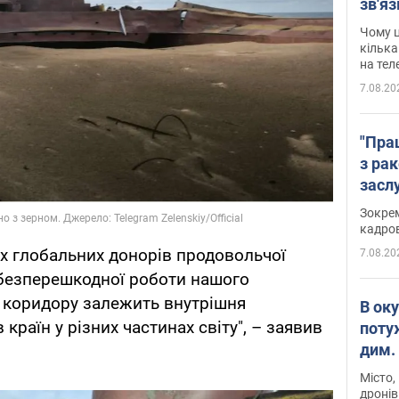
зв'яз
скар
Чому ц
кілька
на тел
7.08.20
"Пра
з ра
засл
анон
Зокрем
кадров
их глобальних донорів продовольчої
7.08.20
 безперешкодної роботи нашого
 коридору залежить внутрішня
В ок
в країн у різних частинах світу", – заявив
поту
дим. 
Місто,
дронів