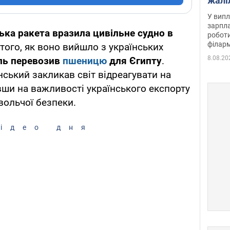
жалі
отри
У випл
зарпла
ька ракета вразила цивільне судно в
роботи
філарм
 того, як воно вийшло з українських
8.08.20
ль перевозив
пшеницю
для Єгипту
.
ький закликав світ відреагувати на
вши на важливості українського експорту
вольчої безпеки.
ідео дня