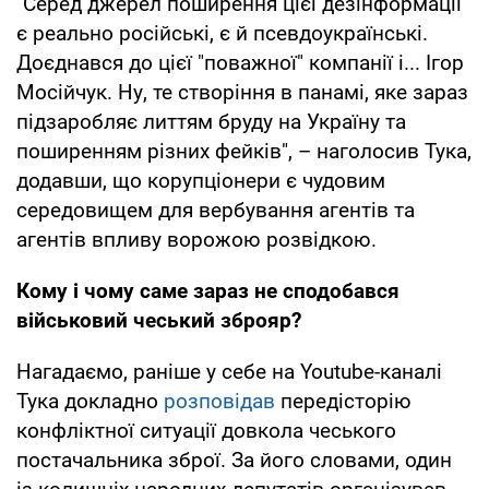
"Серед джерел поширення цієї дезінформації
є реально російські, є й псевдоукраїнські.
Доєднався до цієї "поважної" компанії і... Ігор
Мосійчук. Ну, те створіння в панамі, яке зараз
підзаробляє литтям бруду на Україну та
поширенням різних фейків", – наголосив Тука,
додавши, що корупціонери є чудовим
середовищем для вербування агентів та
агентів впливу ворожою розвідкою.
Кому і чому саме зараз не сподобався
військовий чеський зброяр?
Нагадаємо, раніше у себе на Youtube-каналі
Тука докладно
розповідав
передісторію
конфліктної ситуації довкола чеського
постачальника зброї. За його словами, один