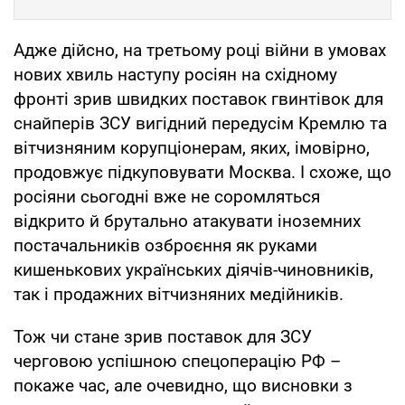
Адже дійсно, на третьому році війни в умовах
нових хвиль наступу росіян на східному
фронті зрив швидких поставок гвинтівок для
снайперів ЗСУ вигідний передусім Кремлю та
вітчизняним корупціонерам, яких, імовірно,
продовжує підкуповувати Москва. І схоже, що
росіяни сьогодні вже не соромляться
відкрито й брутально атакувати іноземних
постачальників озброєння як руками
кишенькових українських діячів-чиновників,
так і продажних вітчизняних медійників.
Тож чи стане зрив поставок для ЗСУ
черговою успішною спецоперацію РФ –
покаже час, але очевидно, що висновки з