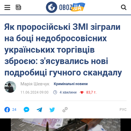
Як проросійські ЗМІ зіграли
на боці недобросовісних
українських торгівців
зброєю: з'ясувались нові
подробиці гучного скандалу
Марія Шевчук
Кримінальні новини
11.06.2024 09:00
4 хвилини
83,7 т.
24
РУС