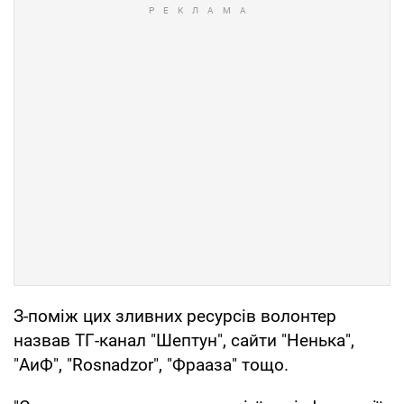
З-поміж цих зливних ресурсів волонтер
назвав ТГ-канал "Шептун", сайти "Ненька",
"АиФ", "Rosnadzor", "Фрааза" тощо.