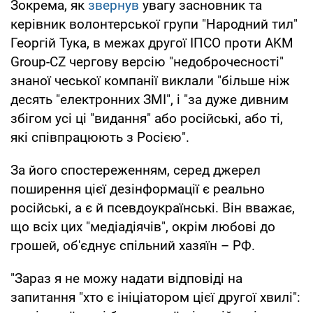
Зокрема, як
звернув
увагу засновник та
керівник волонтерської групи "Народний тил"
Георгій Тука, в межах другої ІПСО проти AKM
Group-CZ чергову версію "недоброчесності"
знаної чеської компанії виклали "більше ніж
десять "електронних ЗМІ", і "за дуже дивним
збігом усі ці "видання" або російські, або ті,
які співпрацюють з Росією".
За його спостереженням, серед джерел
поширення цієї дезінформації є реально
російські, а є й псевдоукраїнські. Він вважає,
що всіх цих "медіадіячів", окрім любові до
грошей, об'єднує спільний хазяїн – РФ.
"Зараз я не можу надати відповіді на
запитання "хто є ініціатором цієї другої хвилі":