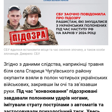
Згідно з даними слідства, наприкінці травня
біля села Стариця Чугуївського району
окупанти взяли в полон чотирьох українських
військових, закривши їм очі та зв’язавши
руки.
Під час "конвоювання" підозрювані
завдавали полоненим ударів ногами,
імітували страту пострілами з автоматів та
застосовували психологічний тиск. Увесь