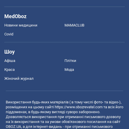
MedOboz
Новини медицини
MAMACLUB
Covid
Шоу
Афіша
Плітки
Краса
Мода
Жіночий журнал
Використання будь-яких матеріалів ( в тому числі фото- та відео-),
розміщених на цьому сайті
https://www.obozrevatel.com
та всіх його
піддоменах, в будь-якому вигляді суворо заборонено.
Дозволяється використання при отриманні письмового дозволу
на їх використання та за умови обов'язкового посилання на сайт
OBOZ.UA, а для інтернет-видань - при отриманні письмового