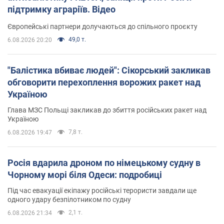
підтримку аграріїв. Відео
Європейські партнери долучаються до спільного проєкту
49,0 т.
6.08.2026 20:20
"Балістика вбиває людей": Сікорський закликав
обговорити перехоплення ворожих ракет над
Україною
Глава МЗС Польщі закликав до збиття російських ракет над
Україною
7,8 т.
6.08.2026 19:47
Росія вдарила дроном по німецькому судну в
Чорному морі біля Одеси: подробиці
Під час евакуації екіпажу російські терористи завдали ще
одного удару безпілотником по судну
2,1 т.
6.08.2026 21:34