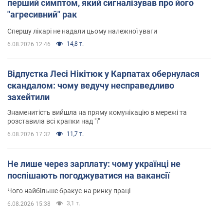
перший симптом, який сигналізував про його
"агресивний" рак
Спершу лікарі не надали цьому належної уваги
14,8 т.
6.08.2026 12:46
Відпустка Лесі Нікітюк у Карпатах обернулася
скандалом: чому ведучу несправедливо
захейтили
Знаменитість вийшла на пряму комунікацію в мережі та
розставила всі крапки над "і"
11,7 т.
6.08.2026 17:32
Не лише через зарплату: чому українці не
поспішають погоджуватися на вакансії
Чого найбільше бракує на ринку праці
3,1 т.
6.08.2026 15:38