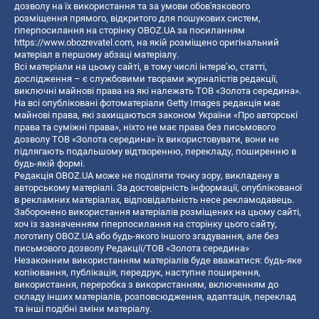
дозволу на їх використання та за умови обов'язкового
розміщення прямого, відкритого для пошукових систем,
гіперпосилання на сторінку OBOZ.UA за посиланням
https://www.obozrevatel.com
, на якій розміщено оригінальний
матеріал в першому абзаці матеріалу.
Всі матеріали на цьому сайті, в тому числі інтерв’ю, статті,
дослідження – є службовими творами журналістів редакції,
виключні майнові права на які належать ТОВ «Золота середина».
На всі опубліковані фотоматеріали Getty Images редакція має
майнові права, які захищаються законом України «Про авторські
права та суміжні права», ніхто не має права без письмового
дозволу ТОВ «Золота середина» їх використовувати, вони не
підлягають подальшому відтворенню, перекладу, поширенню в
будь-якій формі.
Редакція OBOZ.UA може не поділяти точку зору, викладену в
авторському матеріалі. За достовірність інформації, опублікованої
в рекламних матеріалах, відповідальність несе рекламодавець.
Заборонено використання матеріалів розміщених на цьому сайті,
хоч із зазначенням гіперпосилання на сторінку цього сайту,
логотипу OBOZ.UA або будь-якого іншого згадування, але без
письмового дозволу Редакції/ТОВ «Золота середина»
Незаконним використанням матеріалів буде вважатися: будь-яке
копiювання, публiкацiя, передрук, наступне поширення,
використання, переробка з використанням, включенням до
складу інших матеріалів, розповсюдження, адаптація, переклад
та інші подібні зміни матеріалу.