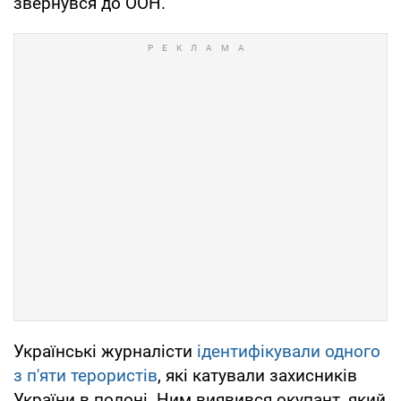
звернувся до ООН.
Українські журналісти
ідентифікували одного
з п'яти терористів
, які катували захисників
України в полоні. Ним виявився окупант, який