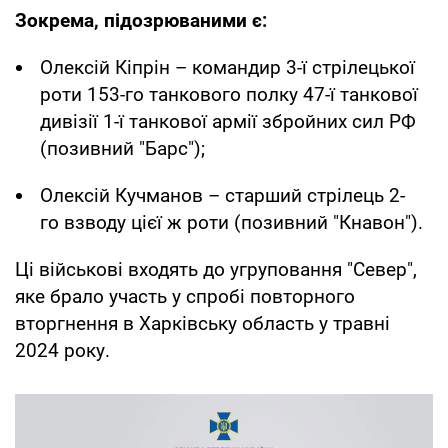
Зокрема, підозрюваними є:
Олексій Кіпрін – командир 3-ї стрілецької
роти 153-го танкового полку 47-ї танкової
дивізії 1-ї танкової армії збройних сил РФ
(позивний "Барс");
Олексій Кучманов – старший стрілець 2-
го взводу цієї ж роти (позивний "Кнавон").
Ці військові входять до угруповання "Север",
яке брало участь у спробі повторного
вторгнення в Харківську область у травні
2024 року.