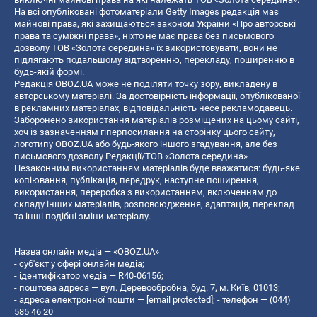
На всі опубліковані фотоматеріали Getty Images редакція має
майнові права, які захищаються законом України «Про авторські
права та суміжні права», ніхто не має права без письмового
дозволу ТОВ «Золота середина» їх використовувати, вони не
підлягають подальшому відтворенню, перекладу, поширенню в
будь-якій формі.
Редакція OBOZ.UA може не поділяти точку зору, викладену в
авторському матеріалі. За достовірність інформації, опублікованої
в рекламних матеріалах, відповідальність несе рекламодавець.
Заборонено використання матеріалів розміщених на цьому сайті,
хоч із зазначенням гіперпосилання на сторінку цього сайту,
логотипу OBOZ.UA або будь-якого іншого згадування, але без
письмового дозволу Редакції/ТОВ «Золота середина»
Незаконним використанням матеріалів буде вважатися: будь-яке
копiювання, публiкацiя, передрук, наступне поширення,
використання, переробка з використанням, включенням до
складу інших матеріалів, розповсюдження, адаптація, переклад
та інші подібні зміни матеріалу.
Назва онлайн медіа — «OBOZ.UA»
- суб'єкт у сфері онлайн медіа;
- ідентифікатор медіа — R40-06156;
- поштова адреса — вул. Деревообробна, буд. 7, м. Київ, 01013;
- адреса електронної пошти —
[email protected]
; - телефон — (044)
585 46 20