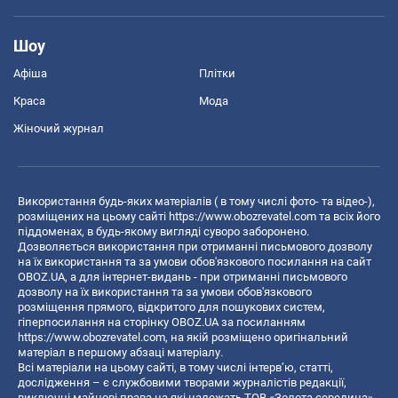
Шоу
Афіша
Плітки
Краса
Мода
Жіночий журнал
Використання будь-яких матеріалів ( в тому числі фото- та відео-),
розміщених на цьому сайті
https://www.obozrevatel.com
та всіх його
піддоменах, в будь-якому вигляді суворо заборонено.
Дозволяється використання при отриманні письмового дозволу
на їх використання та за умови обов'язкового посилання на сайт
OBOZ.UA, а для інтернет-видань - при отриманні письмового
дозволу на їх використання та за умови обов'язкового
розміщення прямого, відкритого для пошукових систем,
гіперпосилання на сторінку OBOZ.UA за посиланням
https://www.obozrevatel.com
, на якій розміщено оригінальний
матеріал в першому абзаці матеріалу.
Всі матеріали на цьому сайті, в тому числі інтерв’ю, статті,
дослідження – є службовими творами журналістів редакції,
виключні майнові права на які належать ТОВ «Золота середина».