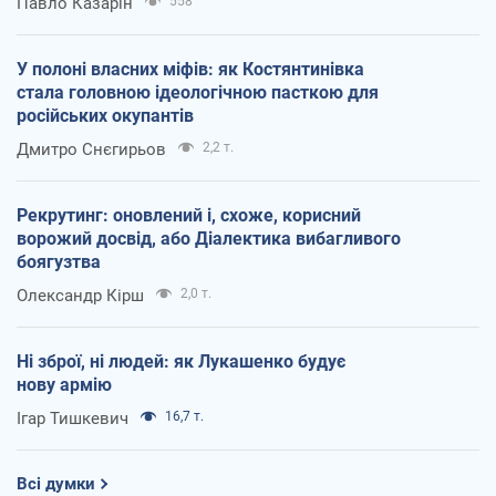
Павло Казарін
558
У полоні власних міфів: як Костянтинівка
стала головною ідеологічною пасткою для
російських окупантів
Дмитро Снєгирьов
2,2 т.
Рекрутинг: оновлений і, схоже, корисний
ворожий досвід, або Діалектика вибагливого
боягузтва
Олександр Кірш
2,0 т.
Ні зброї, ні людей: як Лукашенко будує
нову армію
Ігар Тишкевич
16,7 т.
Всі думки