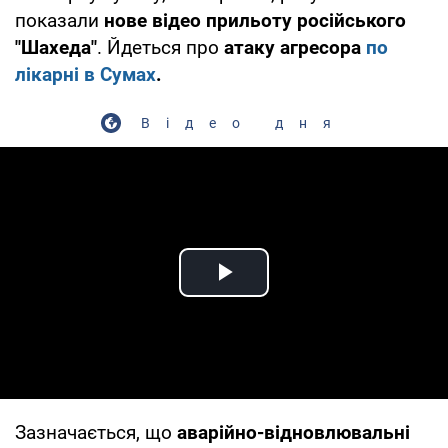
показали
нове відео прильоту російського
"Шахеда"
. Йдеться про
атаку агресора
по
лікарні в Сумах
.
Відео дня
Play Video
Зазначається, що
аварійно-відновлювальні