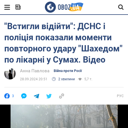
"Встигли відійти": ДСНС і
поліція показали моменти
повторного удару "Шахедом"
по лікарні у Сумах. Відео
Анна Павлова
Війна проти Росії
28.09.2024 20:51
2 хвилини
5,7 т.
3
РУС