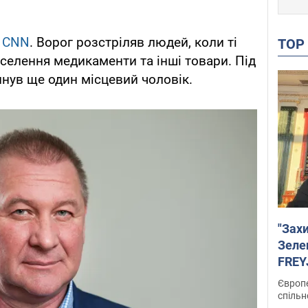
я
СNN
. Ворог розстріляв людей, коли ті
TO
селення медикаменти та інші товари. Під
инув ще один місцевий чоловік.
"Зах
Зеле
FREYJ
підтр
Європе
спільн