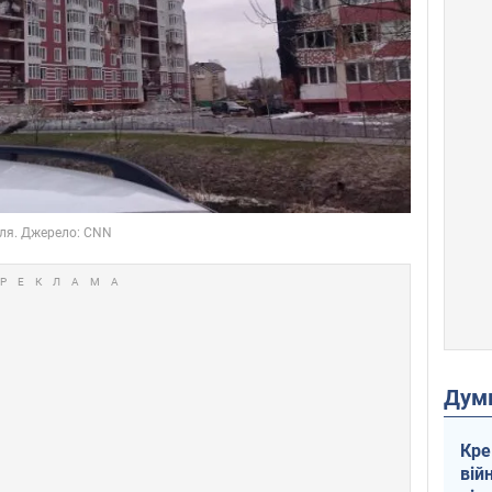
Дум
Кре
вій