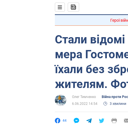
Герої вій
Стали відомі
мера Гостоме
їхали без збр
жителям. Фо
Олег Тимченко
Війна проти Рос
6.06.2022 14:54
3 хвилини
44