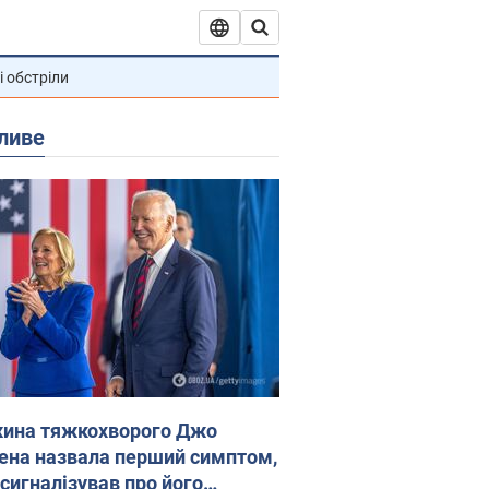
і обстріли
ливе
ина тяжкохворого Джо
ена назвала перший симптом,
 сигналізував про його