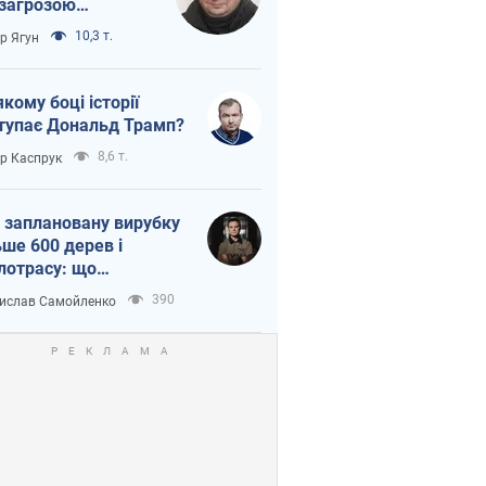
 загрозою
тична логістика
10,3 т.
ор Ягун
якому боці історії
тупає Дональд Трамп?
8,6 т.
ор Каспрук
 заплановану вирубку
ьше 600 дерев і
лотрасу: що
бувається на Теремках
390
ислав Самойленко
иєві