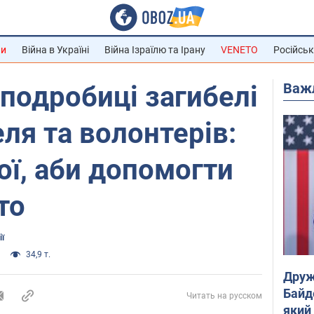
ни
Війна в Україні
Війна Ізраїлю та Ірану
VENETO
Російськ
Важ
 подробиці загибелі
ля та волонтерів:
ої, аби допомогти
то
ії
34,9 т.
Друж
Байд
Читать на русском
який