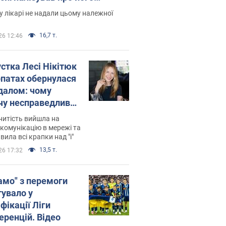
есивний" рак
 лікарі не надали цьому належної
16,7 т.
26 12:46
устка Лесі Нікітюк
рпатах обернулася
далом: чому
чу несправедливо
йтили
нитість вийшла на
комунікацію в мережі та
вила всі крапки над "і"
13,5 т.
26 17:32
амо" з перемоги
тувало у
фікації Ліги
еренцій. Відео