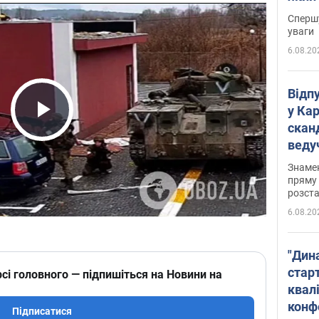
"агр
Спершу
уваги
6.08.20
Відп
у Ка
скан
Play Video
веду
захе
Знаме
пряму 
розста
6.08.20
"Дин
стар
сі головного — підпишіться на Новини на
квалі
конф
Підписатися