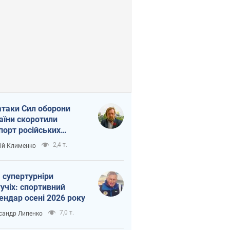
атаки Сил оборони
аїни скоротили
порт російських
топродуктів
2,4 т.
ій Клименко
 супертурніри
учіх: спортивний
ендар осені 2026 року
7,0 т.
сандр Липенко