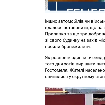
Інших автомобілів чи військ
вдалося встановити, що на 
Прилипко та ще три доброво
зі свого будинку на захід мі
носили бронежилети.
Як розповів один із очевидц
того дня хотів вирішити пи
Гостомеля. Жителі населеног
опинилися у скрутному стано