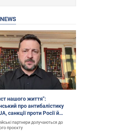
P NEWS
ист нашого життя":
нський про антибалістику
A, санкції проти Росії й
имку аграріїв. Відео
йські партнери долучаються до
ого проєкту