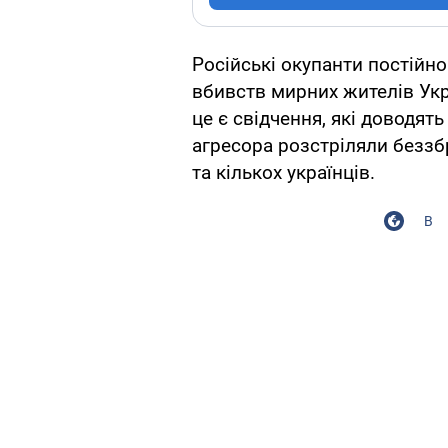
Російські окупанти постійн
вбивств мирних жителів Укр
це є свідчення, які доводят
агресора розстріляли беззб
та кількох українців.
В