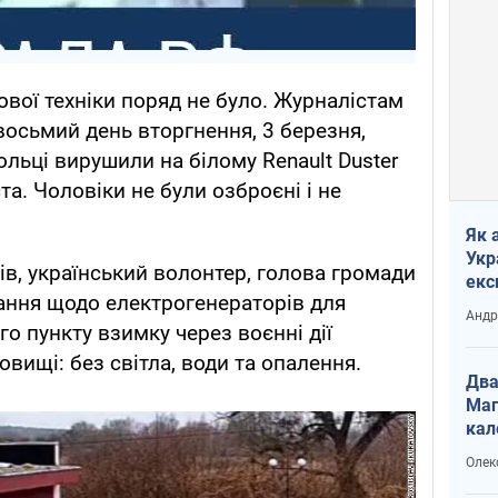
ової техніки поряд не було. Журналістам
восьмий день вторгнення, 3 березня,
льці вирушили на білому Renault Duster
ста. Чоловіки не були озброєні і не
Як 
Укр
ів, український волонтер, голова громади
екс
тання щодо електрогенераторів для
наф
Андр
о пункту взимку через воєнні дії
вищі: без світла, води та опалення.
Два
Маг
кал
Олек