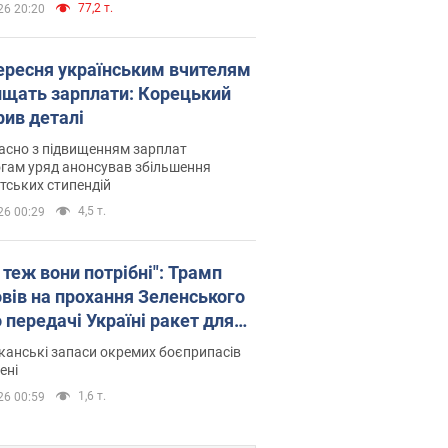
77,2 т.
26 20:20
вересня українським вчителям
ищать зарплати: Корецький
рив деталі
асно з підвищенням зарплат
гам уряд анонсував збільшення
тських стипендій
4,5 т.
26 00:29
 теж вони потрібні": Трамп
овів на прохання Зеленського
 передачі Україні ракет для
ot
анські запаси окремих боєприпасів
ені
1,6 т.
26 00:59