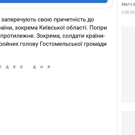
Матч в
6.08.20
о заперечують свою причетність до
аїни, зокрема Київської області. Попри
ь протилежне. Зокрема, солдати країни-
ройних голову Гостомельської громади
ідео дня