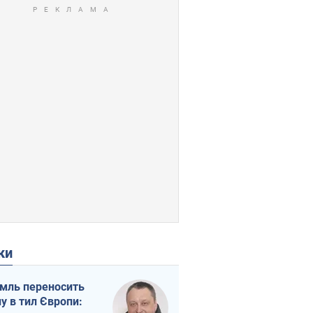
ки
мль переносить
ну в тил Європи: