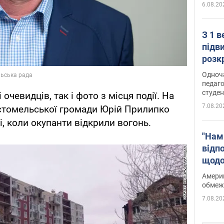
6.08.20
З 1 
підв
розк
Одноч
педаго
студен
 очевидців, так і фото з місця події. На
7.08.20
остомельської громади Юрій Прилипко
і, коли окупанти відкрили вогонь.
"Нам
відп
щодо
Patri
Америк
обмеж
7.08.20