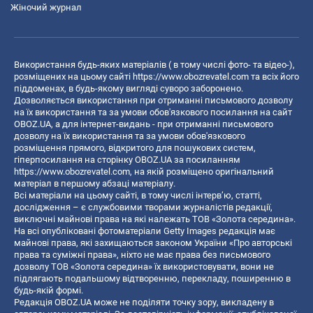
Жіночий журнал
Використання будь-яких матеріалів ( в тому числі фото- та відео-),
розміщених на цьому сайті
https://www.obozrevatel.com
та всіх його
піддоменах, в будь-якому вигляді суворо заборонено.
Дозволяється використання при отриманні письмового дозволу
на їх використання та за умови обов'язкового посилання на сайт
OBOZ.UA, а для інтернет-видань - при отриманні письмового
дозволу на їх використання та за умови обов'язкового
розміщення прямого, відкритого для пошукових систем,
гіперпосилання на сторінку OBOZ.UA за посиланням
https://www.obozrevatel.com
, на якій розміщено оригінальний
матеріал в першому абзаці матеріалу.
Всі матеріали на цьому сайті, в тому числі інтерв’ю, статті,
дослідження – є службовими творами журналістів редакції,
виключні майнові права на які належать ТОВ «Золота середина».
На всі опубліковані фотоматеріали Getty Images редакція має
майнові права, які захищаються законом України «Про авторські
права та суміжні права», ніхто не має права без письмового
дозволу ТОВ «Золота середина» їх використовувати, вони не
підлягають подальшому відтворенню, перекладу, поширенню в
будь-якій формі.
Редакція OBOZ.UA може не поділяти точку зору, викладену в