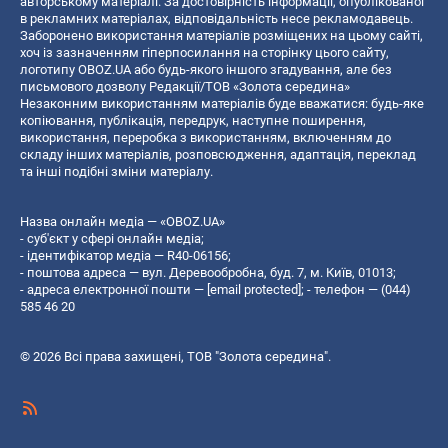
авторському матеріалі. За достовірність інформації, опублікованої
в рекламних матеріалах, відповідальність несе рекламодавець.
Заборонено використання матеріалів розміщених на цьому сайті,
хоч із зазначенням гіперпосилання на сторінку цього сайту,
логотипу OBOZ.UA або будь-якого іншого згадування, але без
письмового дозволу Редакції/ТОВ «Золота середина»
Незаконним використанням матеріалів буде вважатися: будь-яке
копiювання, публiкацiя, передрук, наступне поширення,
використання, переробка з використанням, включенням до
складу інших матеріалів, розповсюдження, адаптація, переклад
та інші подібні зміни матеріалу.
Назва онлайн медіа — «OBOZ.UA»
- суб'єкт у сфері онлайн медіа;
- ідентифікатор медіа — R40-06156;
- поштова адреса — вул. Деревообробна, буд. 7, м. Київ, 01013;
- адреса електронної пошти —
[email protected]
; - телефон — (044)
585 46 20
© 2026 Всі права захищені, ТОВ "Золота середина".