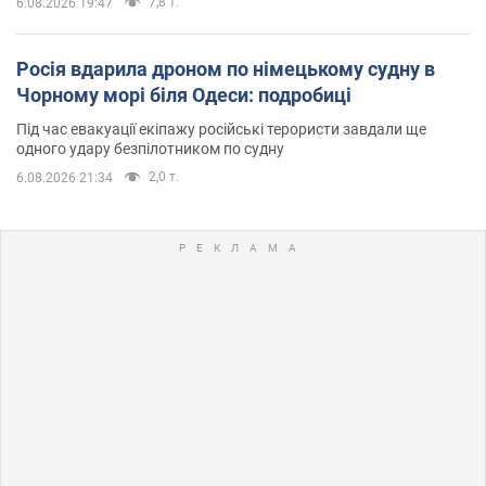
7,8 т.
6.08.2026 19:47
Росія вдарила дроном по німецькому судну в
Чорному морі біля Одеси: подробиці
Під час евакуації екіпажу російські терористи завдали ще
одного удару безпілотником по судну
2,0 т.
6.08.2026 21:34