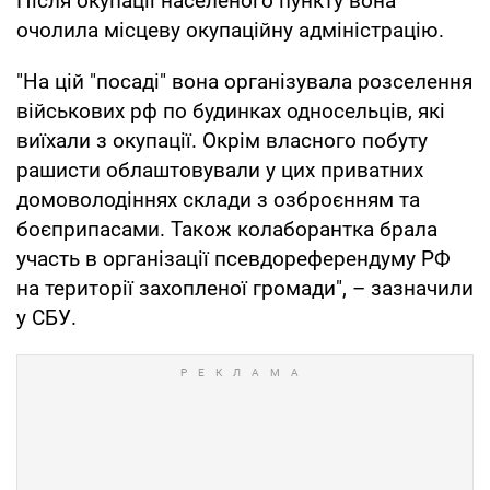
Після окупації населеного пункту вона
очолила місцеву окупаційну адміністрацію.
"На цій "посаді" вона організувала розселення
військових рф по будинках односельців, які
виїхали з окупації. Окрім власного побуту
рашисти облаштовували у цих приватних
домоволодіннях склади з озброєнням та
боєприпасами. Також колаборантка брала
участь в організації псевдореферендуму РФ
на території захопленої громади", – зазначили
у СБУ.