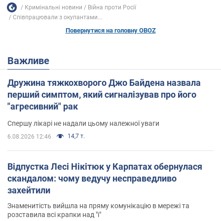
Кримінальні новини
Війна проти Росії
Співпрацювали з окупантами...
Повернутися на головну OBOZ
Важливе
Дружина тяжкохворого Джо Байдена назвала
перший симптом, який сигналізував про його
"агресивний" рак
Спершу лікарі не надали цьому належної уваги
14,7 т.
6.08.2026 12:46
Відпустка Лесі Нікітюк у Карпатах обернулася
скандалом: чому ведучу несправедливо
захейтили
Знаменитість вийшла на пряму комунікацію в мережі та
розставила всі крапки над "і"