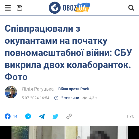
Співпрацювали з
окупантами на початку
повномасштабної війни: СБУ
викрила двох колаборанток.
Фото
Лілія Рагуцька
Війна проти Росії
5.07.2024 16:54
2 хвилини
4,3 т.
14
РУС