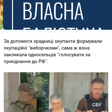
За допомоги зрадниці окупанти формували
окупаційні "виборчкоми", сама ж вона
закликала односельців "голосувати за
приєднання до РФ".