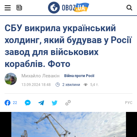
СБУ викрила український
холдинг, який будував у Росії
завод для військових
кораблів. Фото
Михайло Левакін
Війна проти Росії
13.09.2024 18:48
2 хвилини
5,4 т.
22
РУС