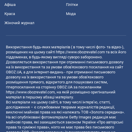
Афіша
Плітки
Краса
Мода
Жіночий журнал
Використання будь-яких матеріалів ( в тому числі фото- та відео-),
розміщених на цьому сайті
https://www.obozrevatel.com
та всіх його
піддоменах, в будь-якому вигляді суворо заборонено.
Дозволяється використання при отриманні письмового дозволу
на їх використання та за умови обов'язкового посилання на сайт
OBOZ.UA, а для інтернет-видань - при отриманні письмового
дозволу на їх використання та за умови обов'язкового
розміщення прямого, відкритого для пошукових систем,
гіперпосилання на сторінку OBOZ.UA за посиланням
https://www.obozrevatel.com
, на якій розміщено оригінальний
матеріал в першому абзаці матеріалу.
Всі матеріали на цьому сайті, в тому числі інтерв’ю, статті,
дослідження – є службовими творами журналістів редакції,
виключні майнові права на які належать ТОВ «Золота середина».
На всі опубліковані фотоматеріали Getty Images редакція має
майнові права, які захищаються законом України «Про авторські
права та суміжні права», ніхто не має права без письмового