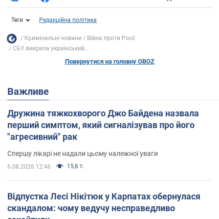
Теги
Редакційна політика
Кримінальні новини
Війна проти Росії
СБУ викрила український...
Повернутися на головну OBOZ
Важливе
Дружина тяжкохворого Джо Байдена назвала
перший симптом, який сигналізував про його
"агресивний" рак
Спершу лікарі не надали цьому належної уваги
15,6 т.
6.08.2026 12:46
Відпустка Лесі Нікітюк у Карпатах обернулася
скандалом: чому ведучу несправедливо