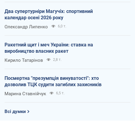
Два супертурніри Магучіх: спортивний
календар осені 2026 року
Олександр Липенко
6,0 т.
Ракетний щит і меч України: ставка на
виробництво власних ракет
Кирило Татарінов
2,8 т.
Посмертна "презумпція винуватості": хто
дозволив ТЦК судити загиблих захисників
Марина Ставнійчук
6,5 т.
Всі думки