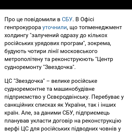
Про це повідомили в
СБУ
. В Офісі
генпрокурора
уточнили
, що топменеджмент
холдингу "залучений одразу до кількох
російських урядових програм", зокрема,
будують чотири лінії московського
метрополітену та реконструюють "Центр
судноремонту "Звездочка".
ЦС "Звездочка" – велике російське
судноремонтне та машинобудівне
підприємство у Сєвєродвінську. Перебуває у
санкційних списках як України, так і інших
країн. Але, за даними СБУ, підприємець
планував укласти договір на реконструкцію
верфі ЦС для російських підводних човнів у