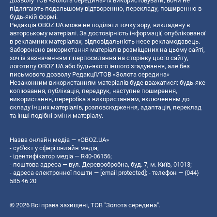
дозволу ТОВ «Золота середина» їх використовувати, вони не
підлягають подальшому відтворенню, перекладу, поширенню в
будь-якій формі.
Редакція OBOZ.UA може не поділяти точку зору, викладену в
авторському матеріалі. За достовірність інформації, опублікованої
в рекламних матеріалах, відповідальність несе рекламодавець.
Заборонено використання матеріалів розміщених на цьому сайті,
хоч із зазначенням гіперпосилання на сторінку цього сайту,
логотипу OBOZ.UA або будь-якого іншого згадування, але без
письмового дозволу Редакції/ТОВ «Золота середина»
Незаконним використанням матеріалів буде вважатися: будь-яке
копiювання, публiкацiя, передрук, наступне поширення,
використання, переробка з використанням, включенням до
складу інших матеріалів, розповсюдження, адаптація, переклад
та інші подібні зміни матеріалу.
Назва онлайн медіа — «OBOZ.UA»
- суб'єкт у сфері онлайн медіа;
- ідентифікатор медіа — R40-06156;
- поштова адреса — вул. Деревообробна, буд. 7, м. Київ, 01013;
- адреса електронної пошти —
[email protected]
; - телефон — (044)
585 46 20
© 2026 Всі права захищені, ТОВ "Золота середина".