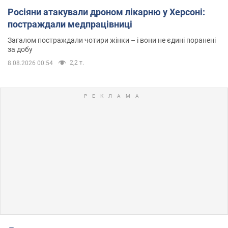
Росіяни атакували дроном лікарню у Херсоні:
постраждали медпрацівниці
Загалом постраждали чотири жінки – і вони не єдині поранені
за добу
2,2 т.
8.08.2026 00:54