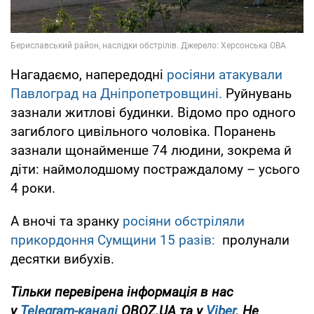
Нагадаємо, напередодні
росіяни атакували
Павлоград на Дніпропетровщині.
Руйнувань
зазнали житлові будинки. Відомо про одного
загиблого цивільного чоловіка. Поранень
зазнали щонайменше 74 людини, зокрема й
діти: наймолодшому постраждалому – усього
4 роки.
А вночі та зранку
росіяни обстріляли
прикордоння Сумщини 15 разів:
пролунали
десятки вибухів.
Тільки перевірена інформація в нас
у
Telegram-каналі
OBOZ.UA та у
Viber
. Не