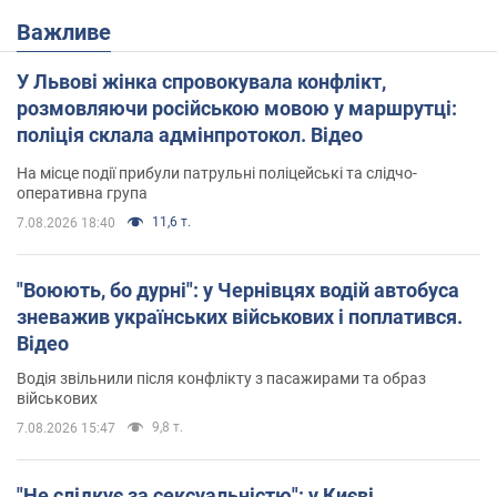
Важливе
У Львові жінка спровокувала конфлікт,
розмовляючи російською мовою у маршрутці:
поліція склала адмінпротокол. Відео
На місце події прибули патрульні поліцейські та слідчо-
оперативна група
11,6 т.
7.08.2026 18:40
"Воюють, бо дурні": у Чернівцях водій автобуса
зневажив українських військових і поплатився.
Відео
Водія звільнили після конфлікту з пасажирами та образ
військових
9,8 т.
7.08.2026 15:47
"Не слідкує за сексуальністю": у Києві