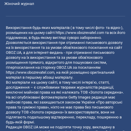
Жіночий журнал
Використання будь-яких матеріалів ( в тому числі фото- та відео-),
розміщених на цьому сайті
https://www.obozrevatel.com
та всіх його
піддоменах, в будь-якому вигляді суворо заборонено.
Дозволяється використання при отриманні письмового дозволу
на їх використання та за умови обов'язкового посилання на сайт
OBOZ.UA, а для інтернет-видань - при отриманні письмового
дозволу на їх використання та за умови обов'язкового
розміщення прямого, відкритого для пошукових систем,
гіперпосилання на сторінку OBOZ.UA за посиланням
https://www.obozrevatel.com
, на якій розміщено оригінальний
матеріал в першому абзаці матеріалу.
Всі матеріали на цьому сайті, в тому числі інтерв’ю, статті,
дослідження – є службовими творами журналістів редакції,
виключні майнові права на які належать ТОВ «Золота середина».
На всі опубліковані фотоматеріали Getty Images редакція має
майнові права, які захищаються законом України «Про авторські
права та суміжні права», ніхто не має права без письмового
дозволу ТОВ «Золота середина» їх використовувати, вони не
підлягають подальшому відтворенню, перекладу, поширенню в
будь-якій формі.
Редакція OBOZ.UA може не поділяти точку зору, викладену в