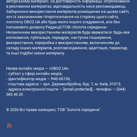
авторському матеріалі. За достовірність інформації, опублікованої
в рекламних матеріалах, відповідальність несе рекламодавець.
Заборонено використання матеріалів розміщених на цьому сайті,
хоч із зазначенням гіперпосилання на сторінку цього сайту,
логотипу OBOZ.UA або будь-якого іншого згадування, але без
письмового дозволу Редакції/ТОВ «Золота середина»
Незаконним використанням матеріалів буде вважатися: будь-яке
копiювання, публiкацiя, передрук, наступне поширення,
використання, переробка з використанням, включенням до
складу інших матеріалів, розповсюдження, адаптація, переклад
та інші подібні зміни матеріалу.
Назва онлайн медіа — «OBOZ.UA»
- суб'єкт у сфері онлайн медіа;
- ідентифікатор медіа — R40-06156;
- поштова адреса — вул. Деревообробна, буд. 7, м. Київ, 01013;
- адреса електронної пошти —
[email protected]
; - телефон — (044)
585 46 20
© 2026 Всі права захищені, ТОВ "Золота середина".