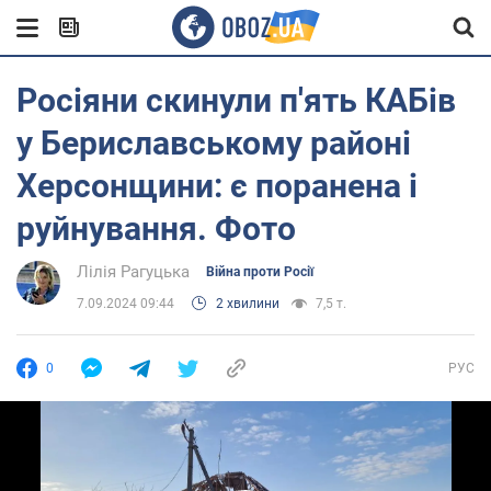
Росіяни скинули п'ять КАБів
у Бериславському районі
Херсонщини: є поранена і
руйнування. Фото
Лілія Рагуцька
Війна проти Росії
7.09.2024 09:44
2 хвилини
7,5 т.
0
РУС