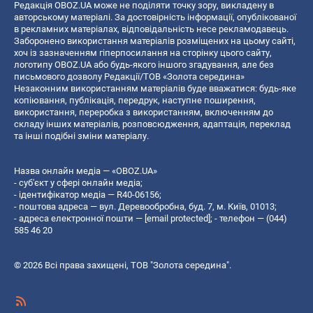
Редакція OBOZ.UA може не поділяти точку зору, викладену в
авторському матеріалі. За достовірність інформації, опублікованої
в рекламних матеріалах, відповідальність несе рекламодавець.
Заборонено використання матеріалів розміщених на цьому сайті,
хоч із зазначенням гіперпосилання на сторінку цього сайту,
логотипу OBOZ.UA або будь-якого іншого згадування, але без
письмового дозволу Редакції/ТОВ «Золота середина»
Незаконним використанням матеріалів буде вважатися: будь-яке
копiювання, публiкацiя, передрук, наступне поширення,
використання, переробка з використанням, включенням до
складу інших матеріалів, розповсюдження, адаптація, переклад
та інші подібні зміни матеріалу.
Назва онлайн медіа — «OBOZ.UA»
- суб'єкт у сфері онлайн медіа;
- ідентифікатор медіа — R40-06156;
- поштова адреса — вул. Деревообробна, буд. 7, м. Київ, 01013;
- адреса електронної пошти —
[email protected]
; - телефон — (044)
585 46 20
© 2026 Всі права захищені, ТОВ "Золота середина".