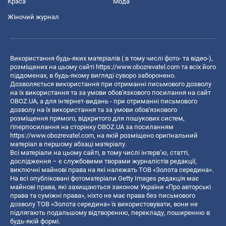
Краса
Мода
Жіночий журнал
Використання будь-яких матеріалів ( в тому числі фото- та відео-),
розміщених на цьому сайті
https://www.obozrevatel.com
та всіх його
піддоменах, в будь-якому вигляді суворо заборонено.
Дозволяється використання при отриманні письмового дозволу
на їх використання та за умови обов'язкового посилання на сайт
OBOZ.UA, а для інтернет-видань - при отриманні письмового
дозволу на їх використання та за умови обов'язкового
розміщення прямого, відкритого для пошукових систем,
гіперпосилання на сторінку OBOZ.UA за посиланням
https://www.obozrevatel.com
, на якій розміщено оригінальний
матеріал в першому абзаці матеріалу.
Всі матеріали на цьому сайті, в тому числі інтерв’ю, статті,
дослідження – є службовими творами журналістів редакції,
виключні майнові права на які належать ТОВ «Золота середина».
На всі опубліковані фотоматеріали Getty Images редакція має
майнові права, які захищаються законом України «Про авторські
права та суміжні права», ніхто не має права без письмового
дозволу ТОВ «Золота середина» їх використовувати, вони не
підлягають подальшому відтворенню, перекладу, поширенню в
будь-якій формі.