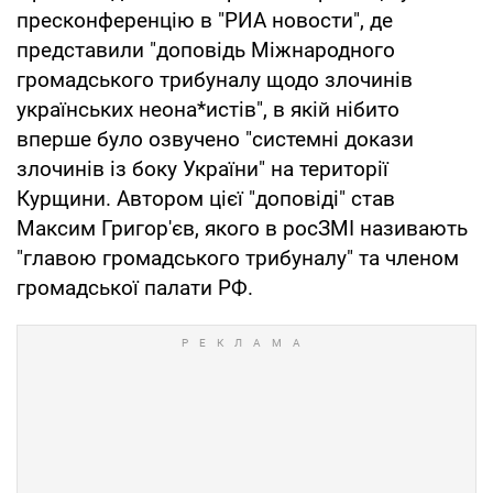
пресконференцію в "РИА новости", де
представили "доповідь Міжнародного
громадського трибуналу щодо злочинів
українських неона*истів", в якій нібито
вперше було озвучено "системні докази
злочинів із боку України" на території
Курщини. Автором цієї "доповіді" став
Максим Григор'єв, якого в росЗМІ називають
"главою громадського трибуналу" та членом
громадської палати РФ.