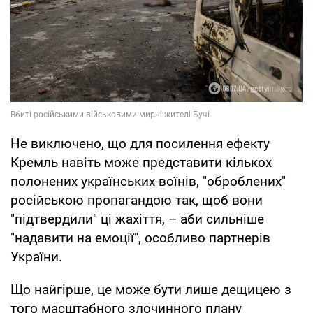
Не виключено, що для посилення ефекту
Кремль навіть може представити кількох
полонених українських воїнів, "оброблених"
російською пропагандою так, щоб вони
"підтвердили" ці жахіття, – аби сильніше
"надавити на емоції", особливо партнерів
України.
Що найгірше, це може бути лише дещицею з
того масштабного злочинного плану