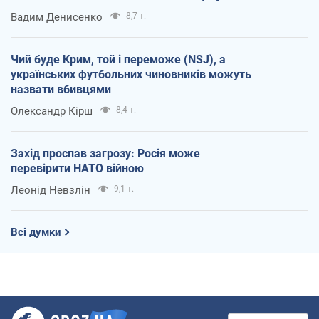
Вадим Денисенко
8,7 т.
Чий буде Крим, той і переможе (NSJ), а
українських футбольних чиновників можуть
назвати вбивцями
Олександр Кірш
8,4 т.
Захід проспав загрозу: Росія може
перевірити НАТО війною
Леонід Невзлін
9,1 т.
Всі думки