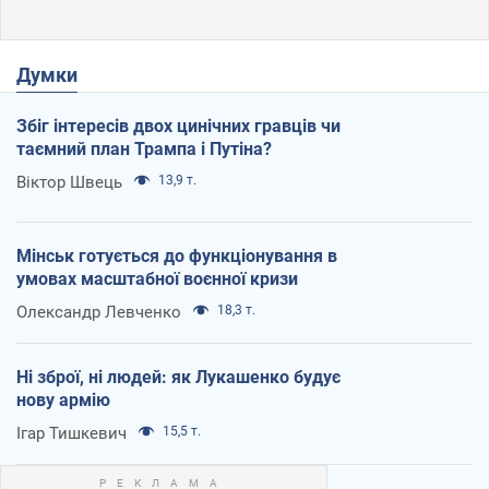
Думки
Збіг інтересів двох цинічних гравців чи
таємний план Трампа і Путіна?
Віктор Швець
13,9 т.
Мінськ готується до функціонування в
умовах масштабної воєнної кризи
Олександр Левченко
18,3 т.
Ні зброї, ні людей: як Лукашенко будує
нову армію
Ігар Тишкевич
15,5 т.