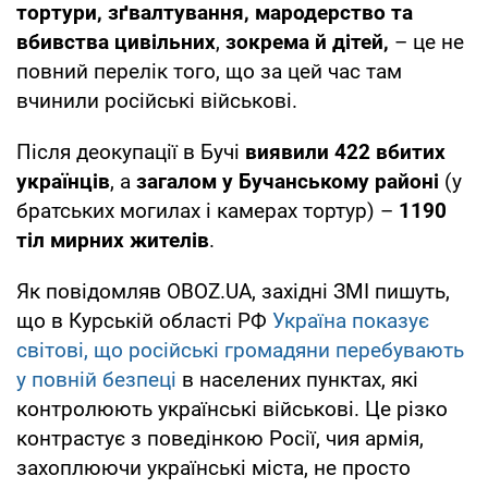
тортури, зґвалтування, мародерство та
вбивства цивільних
,
зокрема й дітей,
– це не
повний перелік того, що за цей час там
вчинили російські військові.
Після деокупації в Бучі
виявили 422 вбитих
українців
, а
загалом у Бучанському районі
(у
братських могилах і камерах тортур) –
1190
тіл
мирних жителів
.
Як повідомляв OBOZ.UA, західні ЗМІ пишуть,
що в Курській області РФ
Україна показує
світові, що російські громадяни перебувають
у повній безпеці
в населених пунктах, які
контролюють українські військові. Це різко
контрастує з поведінкою Росії, чия армія,
захоплюючи українські міста, не просто