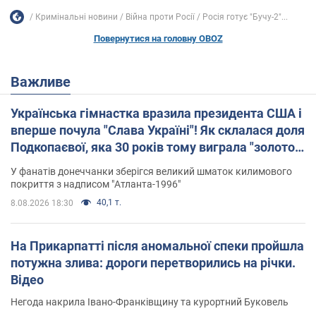
Кримінальні новини
Війна проти Росії
Росія готує "Бучу-2"...
Повернутися на головну OBOZ
Важливе
Українська гімнастка вразила президента США і
вперше почула "Слава Україні"! Як склалася доля
Подкопаєвої, яка 30 років тому виграла "золото"
Олімпіади
У фанатів донеччанки зберігся великий шматок килимового
покриття з надписом "Атланта-1996"
40,1 т.
8.08.2026 18:30
На Прикарпатті після аномальної спеки пройшла
потужна злива: дороги перетворились на річки.
Відео
Негода накрила Івано-Франківщину та курортний Буковель