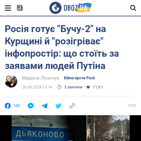
Росія готує "Бучу-2" на
Курщині й "розігріває"
інфопростір: що стоїть за
заявами людей Путіна
Марина Ліснічук
Війна проти Росії
26.09.2024 13:14
3 хвилини
11,9 т.
100
РУС