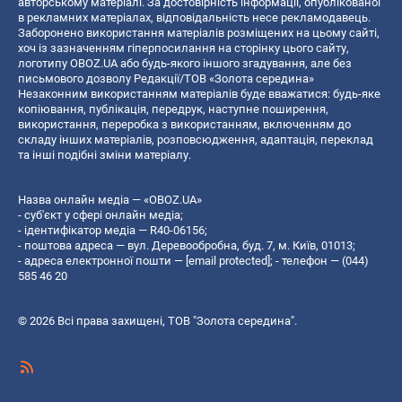
авторському матеріалі. За достовірність інформації, опублікованої
в рекламних матеріалах, відповідальність несе рекламодавець.
Заборонено використання матеріалів розміщених на цьому сайті,
хоч із зазначенням гіперпосилання на сторінку цього сайту,
логотипу OBOZ.UA або будь-якого іншого згадування, але без
письмового дозволу Редакції/ТОВ «Золота середина»
Незаконним використанням матеріалів буде вважатися: будь-яке
копiювання, публiкацiя, передрук, наступне поширення,
використання, переробка з використанням, включенням до
складу інших матеріалів, розповсюдження, адаптація, переклад
та інші подібні зміни матеріалу.
Назва онлайн медіа — «OBOZ.UA»
- суб'єкт у сфері онлайн медіа;
- ідентифікатор медіа — R40-06156;
- поштова адреса — вул. Деревообробна, буд. 7, м. Київ, 01013;
- адреса електронної пошти —
[email protected]
; - телефон — (044)
585 46 20
© 2026 Всі права захищені, ТОВ "Золота середина".