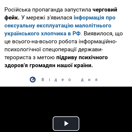
Російська пропаганда запустила
черговий
фейк.
У мережі з'явилася
інформація про
сексуальну експлуатацію малолітнього
українського хлопчика в РФ
.
Виявилося, що
це всього-на-всього робота інформаційно-
психологічної спецоперації держави-
терориста з метою
підриву психічного
здоров'я громадян нашої країни.
Відео дня
Play Video