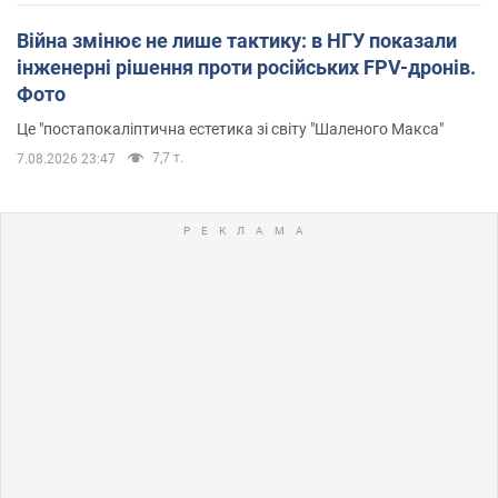
Війна змінює не лише тактику: в НГУ показали
інженерні рішення проти російських FPV-дронів.
Фото
Це "постапокаліптична естетика зі світу "Шаленого Макса"
7,7 т.
7.08.2026 23:47