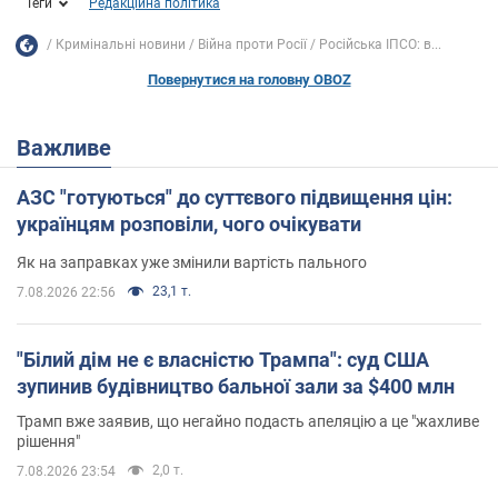
Теги
Редакційна політика
Кримінальні новини
Війна проти Росії
Російська ІПСО: в...
Повернутися на головну OBOZ
Важливе
АЗС "готуються" до суттєвого підвищення цін:
українцям розповіли, чого очікувати
Як на заправках уже змінили вартість пального
23,1 т.
7.08.2026 22:56
"Білий дім не є власністю Трампа": суд США
зупинив будівництво бальної зали за $400 млн
Трамп вже заявив, що негайно подасть апеляцію а це "жахливе
рішення"
2,0 т.
7.08.2026 23:54