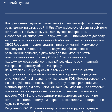
Жіночий журнал
Використання будь-яких матеріалів ( в тому числі фото- та відео-),
розміщених на цьому сайті
https://www.obozrevatel.com
та всіх його
піддоменах, в будь-якому вигляді суворо заборонено.
Дозволяється використання при отриманні письмового дозволу
на їх використання та за умови обов'язкового посилання на сайт
OBOZ.UA, а для інтернет-видань - при отриманні письмового
дозволу на їх використання та за умови обов'язкового
розміщення прямого, відкритого для пошукових систем,
гіперпосилання на сторінку OBOZ.UA за посиланням
https://www.obozrevatel.com
, на якій розміщено оригінальний
матеріал в першому абзаці матеріалу.
Всі матеріали на цьому сайті, в тому числі інтерв’ю, статті,
дослідження – є службовими творами журналістів редакції,
виключні майнові права на які належать ТОВ «Золота середина».
На всі опубліковані фотоматеріали Getty Images редакція має
майнові права, які захищаються законом України «Про авторські
права та суміжні права», ніхто не має права без письмового
дозволу ТОВ «Золота середина» їх використовувати, вони не
підлягають подальшому відтворенню, перекладу, поширенню в
будь-якій формі.
Редакція OBOZ.UA може не поділяти точку зору, викладену в