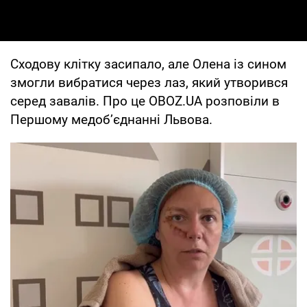
Сходову клітку засипало, але Олена із сином
змогли вибратися через лаз, який утворився
серед завалів. Про це OBOZ.UA розповіли в
Першому медобʼєднанні Львова.