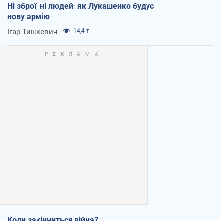
Ні зброї, ні людей: як Лукашенко будує
нову армію
Ігар Тишкевич
14,4 т.
Коли закінчиться війна?