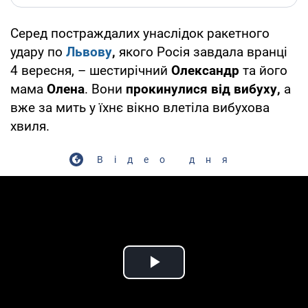
Серед постраждалих унаслідок ракетного
удару по
Львову
,
якого Росія завдала вранці
4 вересня, – шестирічний
Олександр
та його
мама
Олена
. Вони
прокинулися від вибуху,
а
вже за мить у їхнє вікно влетіла вибухова
хвиля.
Відео дня
Play Video