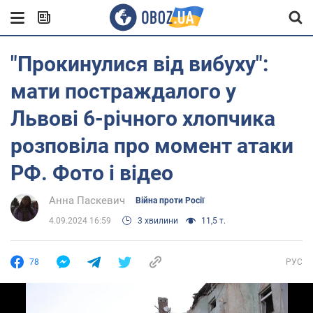
"Прокинулися від вибуху":
мати постраждалого у
Львові 6-річного хлопчика
розповіла про момент атаки
РФ. Фото і відео
Анна Паскевич
Війна проти Росії
4.09.2024 16:59
3 хвилини
11,5 т.
78
РУС