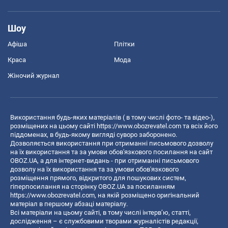
Шоу
Афіша
Плітки
Краса
Мода
Жіночий журнал
Використання будь-яких матеріалів ( в тому числі фото- та відео-),
розміщених на цьому сайті
https://www.obozrevatel.com
та всіх його
піддоменах, в будь-якому вигляді суворо заборонено.
Дозволяється використання при отриманні письмового дозволу
на їх використання та за умови обов'язкового посилання на сайт
OBOZ.UA, а для інтернет-видань - при отриманні письмового
дозволу на їх використання та за умови обов'язкового
розміщення прямого, відкритого для пошукових систем,
гіперпосилання на сторінку OBOZ.UA за посиланням
https://www.obozrevatel.com
, на якій розміщено оригінальний
матеріал в першому абзаці матеріалу.
Всі матеріали на цьому сайті, в тому числі інтерв’ю, статті,
дослідження – є службовими творами журналістів редакції,