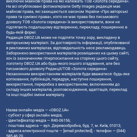
виключні майнові права на які належать ТОВ «Золота середина».
На всі опубліковані фотоматеріали Getty Images редакція має
майнові права, які захищаються законом України «Про авторські
права та суміжні права», ніхто не має права без письмового
дозволу ТОВ «Золота середина» їх використовувати, вони не
підлягають подальшому відтворенню, перекладу, поширенню в
будь-якій формі.
Редакція OBOZ.UA може не поділяти точку зору, викладену в
авторському матеріалі. За достовірність інформації, опублікованої
в рекламних матеріалах, відповідальність несе рекламодавець.
Заборонено використання матеріалів розміщених на цьому сайті,
хоч із зазначенням гіперпосилання на сторінку цього сайту,
логотипу OBOZ.UA або будь-якого іншого згадування, але без
письмового дозволу Редакції/ТОВ «Золота середина»
Незаконним використанням матеріалів буде вважатися: будь-яке
копiювання, публiкацiя, передрук, наступне поширення,
використання, переробка з використанням, включенням до
складу інших матеріалів, розповсюдження, адаптація, переклад
та інші подібні зміни матеріалу.
Назва онлайн медіа — «OBOZ.UA»
- суб'єкт у сфері онлайн медіа;
- ідентифікатор медіа — R40-06156;
- поштова адреса — вул. Деревообробна, буд. 7, м. Київ, 01013;
- адреса електронної пошти —
[email protected]
; - телефон — (044)
585 46 20