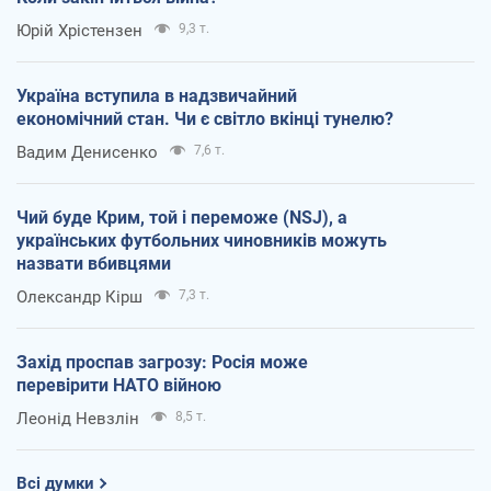
Юрій Хрістензен
9,3 т.
Україна вступила в надзвичайний
економічний стан. Чи є світло вкінці тунелю?
Вадим Денисенко
7,6 т.
Чий буде Крим, той і переможе (NSJ), а
українських футбольних чиновників можуть
назвати вбивцями
Олександр Кірш
7,3 т.
Захід проспав загрозу: Росія може
перевірити НАТО війною
Леонід Невзлін
8,5 т.
Всі думки