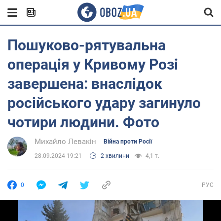
Пошуково-рятувальна
операція у Кривому Розі
завершена: внаслідок
російського удару загинуло
чотири людини. Фото
Михайло Левакін
Війна проти Росії
28.09.2024 19:21
2 хвилини
4,1 т.
0
РУС