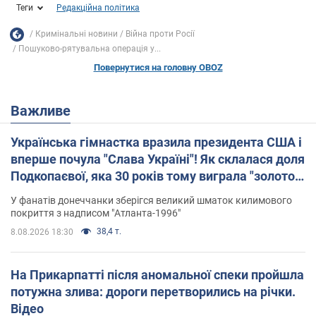
Теги
Редакційна політика
Кримінальні новини
Війна проти Росії
Пошуково-рятувальна операція у...
Повернутися на головну OBOZ
Важливе
Українська гімнастка вразила президента США і
вперше почула "Слава Україні"! Як склалася доля
Подкопаєвої, яка 30 років тому виграла "золото"
Олімпіади
У фанатів донеччанки зберігся великий шматок килимового
покриття з надписом "Атланта-1996"
38,4 т.
8.08.2026 18:30
На Прикарпатті після аномальної спеки пройшла
потужна злива: дороги перетворились на річки.
Відео