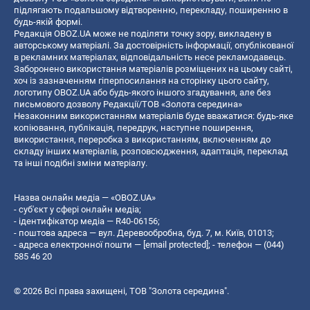
підлягають подальшому відтворенню, перекладу, поширенню в
будь-якій формі.
Редакція OBOZ.UA може не поділяти точку зору, викладену в
авторському матеріалі. За достовірність інформації, опублікованої
в рекламних матеріалах, відповідальність несе рекламодавець.
Заборонено використання матеріалів розміщених на цьому сайті,
хоч із зазначенням гіперпосилання на сторінку цього сайту,
логотипу OBOZ.UA або будь-якого іншого згадування, але без
письмового дозволу Редакції/ТОВ «Золота середина»
Незаконним використанням матеріалів буде вважатися: будь-яке
копiювання, публiкацiя, передрук, наступне поширення,
використання, переробка з використанням, включенням до
складу інших матеріалів, розповсюдження, адаптація, переклад
та інші подібні зміни матеріалу.
Назва онлайн медіа — «OBOZ.UA»
- суб'єкт у сфері онлайн медіа;
- ідентифікатор медіа — R40-06156;
- поштова адреса — вул. Деревообробна, буд. 7, м. Київ, 01013;
- адреса електронної пошти —
[email protected]
; - телефон — (044)
585 46 20
© 2026 Всі права захищені, ТОВ "Золота середина".