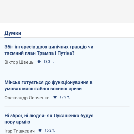
Думки
Збіг інтересів двох цинічних гравців чи
таємний план Трампа і Путіна?
Віктор Швець
13,3 т.
Мінськ готується до функціонування в
умовах масштабної воєнної кризи
Олександр Левченко
17,9 т.
Ні зброї, ні людей: як Лукашенко будує
нову армію
Ігар Тишкевич
15,2 т.