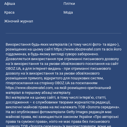
Афіша
Плітки
Краса
Мода
Жіночий журнал
Використання будь-яких матеріалів ( в тому числі фото- та відео-),
розміщених на цьому сайті
https://www.obozrevatel.com
та всіх його
піддоменах, в будь-якому вигляді суворо заборонено.
Дозволяється використання при отриманні письмового дозволу
на їх використання та за умови обов'язкового посилання на сайт
OBOZ.UA, а для інтернет-видань - при отриманні письмового
дозволу на їх використання та за умови обов'язкового
розміщення прямого, відкритого для пошукових систем,
гіперпосилання на сторінку OBOZ.UA за посиланням
https://www.obozrevatel.com
, на якій розміщено оригінальний
матеріал в першому абзаці матеріалу.
Всі матеріали на цьому сайті, в тому числі інтерв’ю, статті,
дослідження – є службовими творами журналістів редакції,
виключні майнові права на які належать ТОВ «Золота середина».
На всі опубліковані фотоматеріали Getty Images редакція має
майнові права, які захищаються законом України «Про авторські
права та суміжні права», ніхто не має права без письмового
дозволу ТОВ «Золота середина» їх використовувати, вони не