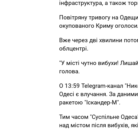
інфраструктура, а також тор
Повітряну тривогу на Одещи
окупованого Криму оголосил
Вже через дві хвилини пото
облцентрі.
"У місті чутно вибухи! Лиша
голова.
О 13:59 Telegram-канал "Ни
Одесі є влучання. За даним
ракетою "Іскандер-М".
Тим часом "Суспільне Одеса
над містом після вибухів, як