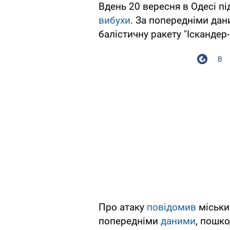
Вдень 20 вересня в Одесі пі
вибухи
. За попередніми дан
балістичну ракету "Іскандер-
В
Про атаку
повідомив
міськи
попередніми
даними
, пошк