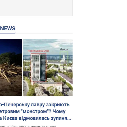
P NEWS
о-Печерську лавру закриють
етровим "монстром"? Чому
а Києва відмовилась зупиняти
вництво хмарочоса
акція Кличка на петицію щодо