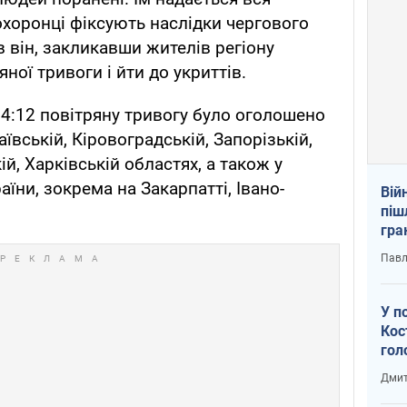
хоронці фіксують наслідки чергового
в він, закликавши жителів регіону
ної тривоги і йти до укриттів.
4:12 повітряну тривогу було оголошено
ївській, Кіровоградській, Запорізькій,
й, Харківській областях, а також у
раїни, зокрема на Закарпатті, Івано-
Вій
піш
гра
юту
Павл
У п
Кос
гол
пас
Дмит
оку