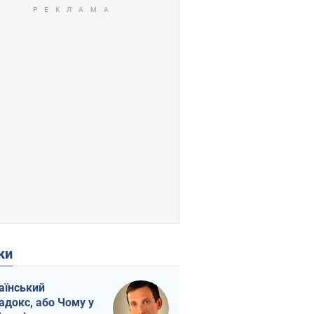
ки
аїнський
адокс, або Чому у