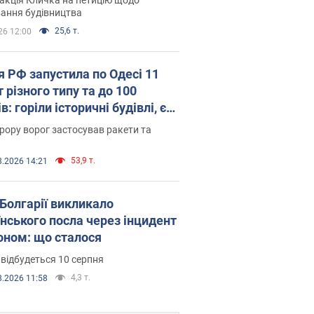
ковського вірянина"
ання будівництва
25,6 т.
26 12:00
я РФ запустила по Одесі 11
 різного типу та до 100
в: горіли історичні будівлі, є
раждалі. Фото та відео
рору ворог застосував ракети та
53,9 т.
8.2026 14:21
Болгарії викликало
їнського посла через інцидент
роном: що сталося
 відбудеться 10 серпня
4,3 т.
8.2026 11:58