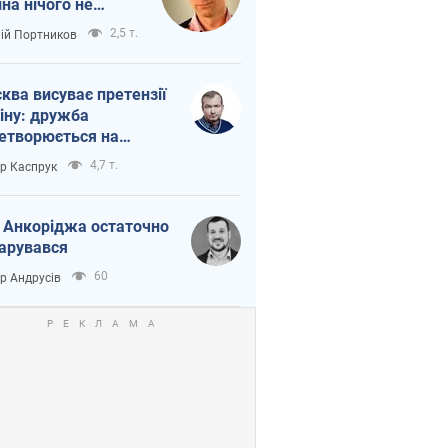
іна нічого не
шло з Україною
2,5 т.
лій Портников
ква висуває претензії
іну: дружба
етворюється на
ежність Росії від
4,7 т.
ор Каспрук
таю
 Анкоріджа остаточно
арувався
60
ор Андрусів