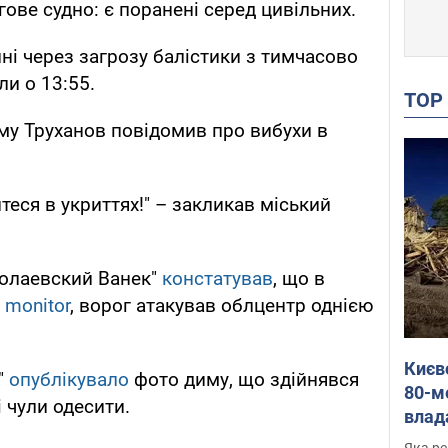
гове судно: є поранені серед цивільних.
ні через загрозу балістики з тимчасово
и о 13:55.
TO
му Труханов повідомив про вибухи в
йтеся в укриттях!" – закликав міський
колаевский Ванек"
констатував
, що в
и
monitor
, ворог атакував облцентр однією
Києв
"
опублікувало
фото диму, що здійнявся
80-м
і чули одесити.
влад
буді
Яка ре