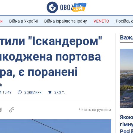
ни
Війна в Україні
Війна Ізраїлю та Ірану
VENETO
Російськ
Важ
тили "Іскандером"
шкоджена портова
ра, є поранені
ії
4 15:49
2 хвилини
27,3 т.
Читать на русском
Якою
гімну
Росій