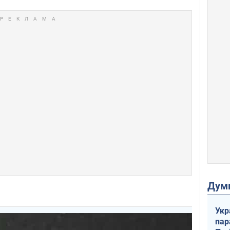
Дум
Укр
пар