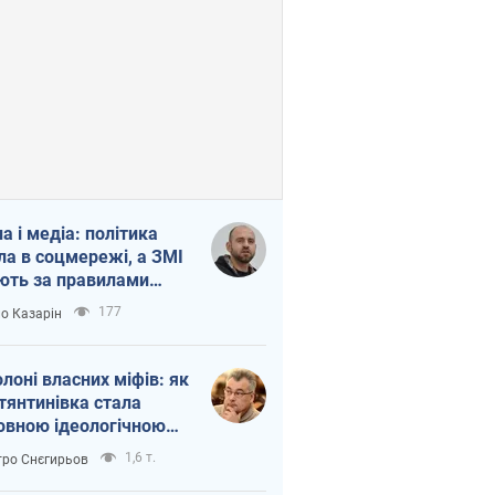
на і медіа: політика
ла в соцмережі, а ЗМІ
ють за правилами
б
177
о Казарін
олоні власних міфів: як
тянтинівка стала
овною ідеологічною
ткою для російських
1,6 т.
ро Снєгирьов
пантів