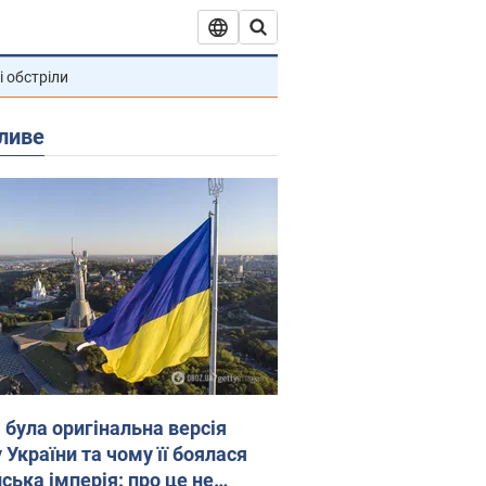
і обстріли
ливе
 була оригінальна версія
 України та чому її боялася
ська імперія: про це не