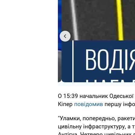
О 15:39 начальник Одеської 
Кіпер
повідомив
першу інфо
"Уламки, попередньо, ракет
цивільну інфраструктуру, а
Антігуа. Четверо цивільних 