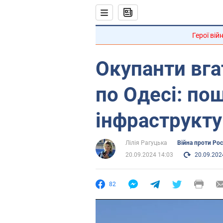
Герої вій
Окупанти вга
по Одесі: по
інфраструкту
Лілія Рагуцька
Війна проти Рос
20.09.2024 14:03
20.09.202
82