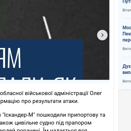
Пут
вий
Віта
Мос
Пек
пер
зал
Вікт
Ки
Дух
вип
Вікт
обласної військової адміністрації Олег
рмацію про результати атаки.
и "Іскандер-М" пошкодили припортову та
 також цивільне судно під прапором
людей поранені. Їм надається вся