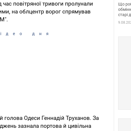
та б
д час повітряної тривоги пролунали
Що роб
обмінн
ими, на облцентр ворог спрямував
старі 
М".
9.08.20
ідео дня
й голова Одеси Геннадій Труханов. За
оджень зазнала портова й цивільна