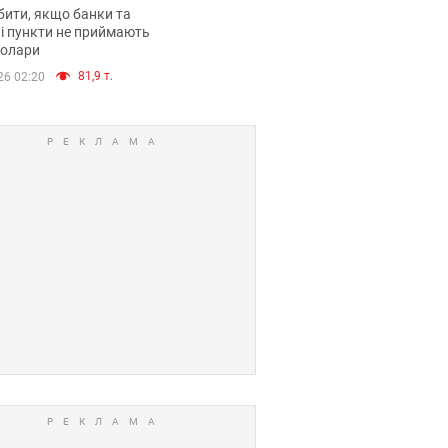
анки такі купюри
ити, якщо банки та
і пункти не приймають
долари
81,9 т.
26 02:20