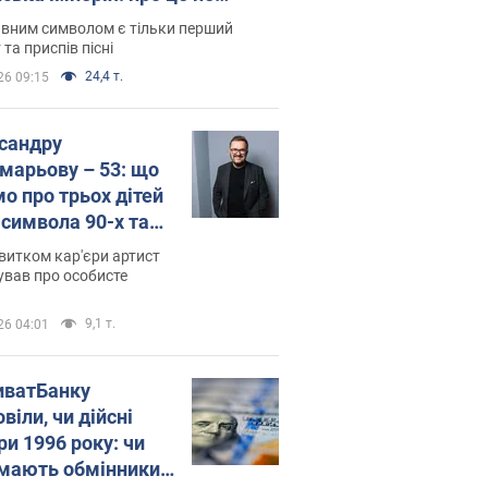
овідають у школі
вним символом є тільки перший
 та приспів пісні
24,4 т.
26 09:15
сандру
марьову – 53: що
мо про трьох дітей
-символа 90-х та
 вигляд вони
витком кар'єри артист
ть
ував про особисте
9,1 т.
26 04:01
иватБанку
віли, чи дійсні
ри 1996 року: чи
мають обмінники