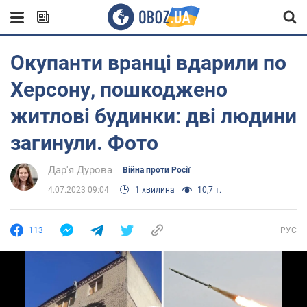
Окупанти вранці вдарили по
Херсону, пошкоджено
житлові будинки: дві людини
загинули. Фото
Дар'я Дурова
Війна проти Росії
4.07.2023 09:04
1 хвилина
10,7 т.
113
РУС