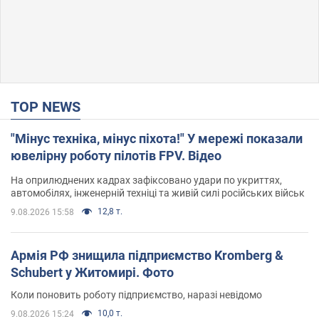
TOP NEWS
"Мінус техніка, мінус піхота!" У мережі показали
ювелірну роботу пілотів FPV. Відео
На оприлюднених кадрах зафіксовано удари по укриттях,
автомобілях, інженерній техніці та живій силі російських військ
12,8 т.
9.08.2026 15:58
Армія РФ знищила підприємство Kromberg &
Schubert у Житомирі. Фото
Коли поновить роботу підприємство, наразі невідомо
10,0 т.
9.08.2026 15:24