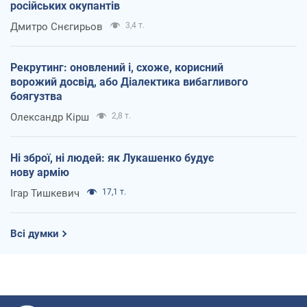
російських окупантів
Дмитро Снєгирьов
3,4 т.
Рекрутинг: оновлений і, схоже, корисний
ворожий досвід, або Діалектика вибагливого
боягузтва
Олександр Кірш
2,8 т.
Ні зброї, ні людей: як Лукашенко будує
нову армію
Ігар Тишкевич
17,1 т.
Всі думки