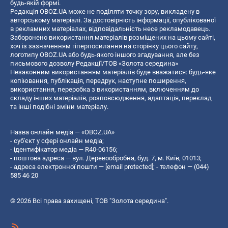
будь-якій формі.
Редакція OBOZ.UA може не поділяти точку зору, викладену в
авторському матеріалі. За достовірність інформації, опублікованої
в рекламних матеріалах, відповідальність несе рекламодавець.
Заборонено використання матеріалів розміщених на цьому сайті,
хоч із зазначенням гіперпосилання на сторінку цього сайту,
логотипу OBOZ.UA або будь-якого іншого згадування, але без
письмового дозволу Редакції/ТОВ «Золота середина»
Незаконним використанням матеріалів буде вважатися: будь-яке
копiювання, публiкацiя, передрук, наступне поширення,
використання, переробка з використанням, включенням до
складу інших матеріалів, розповсюдження, адаптація, переклад
та інші подібні зміни матеріалу.
Назва онлайн медіа — «OBOZ.UA»
- суб'єкт у сфері онлайн медіа;
- ідентифікатор медіа — R40-06156;
- поштова адреса — вул. Деревообробна, буд. 7, м. Київ, 01013;
- адреса електронної пошти —
[email protected]
; - телефон — (044)
585 46 20
© 2026 Всі права захищені, ТОВ "Золота середина".