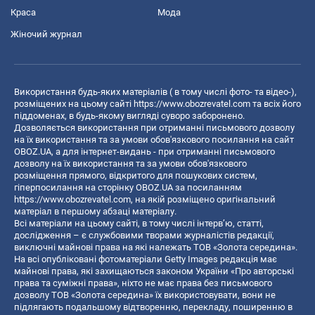
Краса
Мода
Жіночий журнал
Використання будь-яких матеріалів ( в тому числі фото- та відео-),
розміщених на цьому сайті
https://www.obozrevatel.com
та всіх його
піддоменах, в будь-якому вигляді суворо заборонено.
Дозволяється використання при отриманні письмового дозволу
на їх використання та за умови обов'язкового посилання на сайт
OBOZ.UA, а для інтернет-видань - при отриманні письмового
дозволу на їх використання та за умови обов'язкового
розміщення прямого, відкритого для пошукових систем,
гіперпосилання на сторінку OBOZ.UA за посиланням
https://www.obozrevatel.com
, на якій розміщено оригінальний
матеріал в першому абзаці матеріалу.
Всі матеріали на цьому сайті, в тому числі інтерв’ю, статті,
дослідження – є службовими творами журналістів редакції,
виключні майнові права на які належать ТОВ «Золота середина».
На всі опубліковані фотоматеріали Getty Images редакція має
майнові права, які захищаються законом України «Про авторські
права та суміжні права», ніхто не має права без письмового
дозволу ТОВ «Золота середина» їх використовувати, вони не
підлягають подальшому відтворенню, перекладу, поширенню в