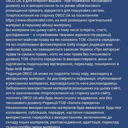
OBOZ.UA, а для інтернет-видань - при отриманні письмового
дозволу на їх використання та за умови обов'язкового
розміщення прямого, відкритого для пошукових систем,
гіперпосилання на сторінку OBOZ.UA за посиланням
https://www.obozrevatel.com
, на якій розміщено оригінальний
матеріал в першому абзаці матеріалу.
Всі матеріали на цьому сайті, в тому числі інтерв’ю, статті,
дослідження – є службовими творами журналістів редакції,
виключні майнові права на які належать ТОВ «Золота середина».
На всі опубліковані фотоматеріали Getty Images редакція має
майнові права, які захищаються законом України «Про авторські
права та суміжні права», ніхто не має права без письмового
дозволу ТОВ «Золота середина» їх використовувати, вони не
підлягають подальшому відтворенню, перекладу, поширенню в
будь-якій формі.
Редакція OBOZ.UA може не поділяти точку зору, викладену в
авторському матеріалі. За достовірність інформації, опублікованої
в рекламних матеріалах, відповідальність несе рекламодавець.
Заборонено використання матеріалів розміщених на цьому сайті,
хоч із зазначенням гіперпосилання на сторінку цього сайту,
логотипу OBOZ.UA або будь-якого іншого згадування, але без
письмового дозволу Редакції/ТОВ «Золота середина»
Незаконним використанням матеріалів буде вважатися: будь-яке
копiювання, публiкацiя, передрук, наступне поширення,
використання, переробка з використанням, включенням до
складу інших матеріалів, розповсюдження, адаптація, переклад
та інші подібні зміни матеріалу.