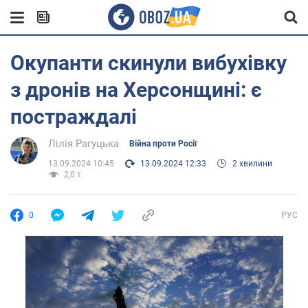
Окупанти скинули вибухівку
з дронів на Херсонщині: є
постраждалі
Лілія Рагуцька
Війна проти Росії
13.09.2024 10:45
13.09.2024 12:33
2 хвилини
2,0 т.
0
РУС