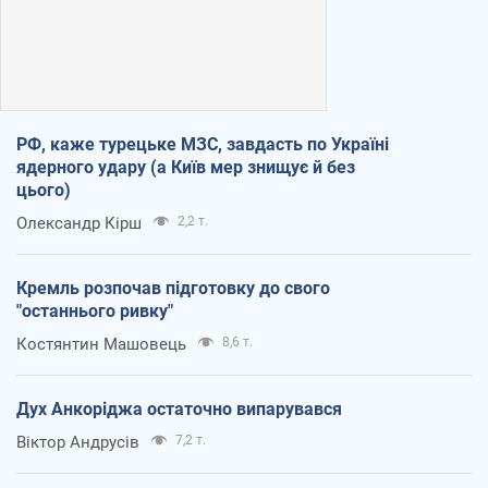
РФ, каже турецьке МЗС, завдасть по Україні
ядерного удару (а Київ мер знищує й без
цього)
Олександр Кірш
2,2 т.
Кремль розпочав підготовку до свого
"останнього ривку"
Костянтин Машовець
8,6 т.
Дух Анкоріджа остаточно випарувався
Віктор Андрусів
7,2 т.