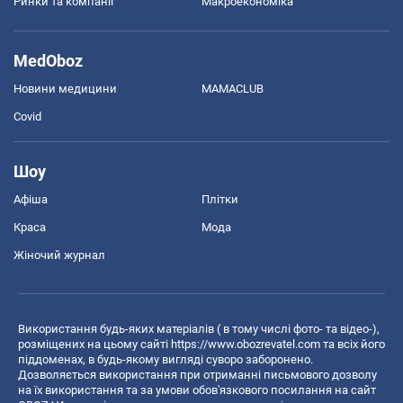
Ринки та компанії
Макроекономіка
MedOboz
Новини медицини
MAMACLUB
Covid
Шоу
Афіша
Плітки
Краса
Мода
Жіночий журнал
Використання будь-яких матеріалів ( в тому числі фото- та відео-),
розміщених на цьому сайті
https://www.obozrevatel.com
та всіх його
піддоменах, в будь-якому вигляді суворо заборонено.
Дозволяється використання при отриманні письмового дозволу
на їх використання та за умови обов'язкового посилання на сайт