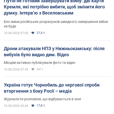
Путін не готовий завершувати війну: дві карти
Кремля, які потрібно вибити, щоб змінити його
думку. Інтерв’ю з Веселовським
Без зміни російських розрахунків швидкого завершення війни
не буде
31,4 т.
10.08.2026 07:00
Дрони атакували НПЗ у Нижньокамську: після
вибухів було видно дим. Відео
Місцеві активно публікували фото та відео
4,4 т.
10.08.2026 07:34
Україна готує Чорнобиль до чергової спроби
вторгнення з боку Росії – медіа
Журналісти розповіли, що відбувається в зоні
17,8 т.
10.08.2026 04:43