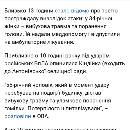
Близько 13 години
стало відомо
про третю
постраждалу внаслідок атаки: у 34-річної
жінки – вибухова травма та поранення
голови. Їй надали меддопомогу і відпустили
на амбулаторне лікування.
Приблизно о 10 годині ранку під ударом
російських БпЛА опинилася Кіндійка (входить
до Антонівської селищної ради.
"55-річний чоловік, який в момент удару
перебував на подвірʼї будинку, дістав
вибухову травму та уламкове поранення
гомілки. Потерпілого шпиталізували", –
розповіли
в ОВА.
А за 20 хвилин потому окупанти атакували