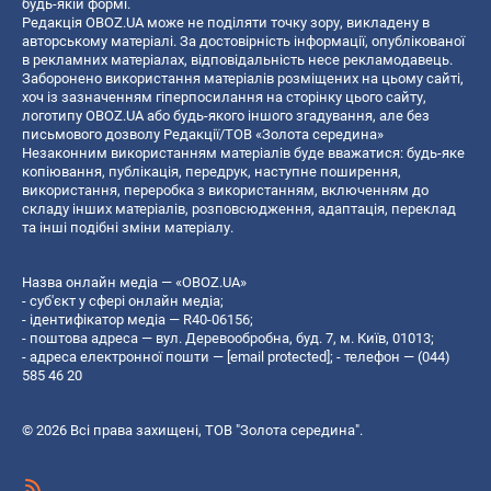
будь-якій формі.
Редакція OBOZ.UA може не поділяти точку зору, викладену в
авторському матеріалі. За достовірність інформації, опублікованої
в рекламних матеріалах, відповідальність несе рекламодавець.
Заборонено використання матеріалів розміщених на цьому сайті,
хоч із зазначенням гіперпосилання на сторінку цього сайту,
логотипу OBOZ.UA або будь-якого іншого згадування, але без
письмового дозволу Редакції/ТОВ «Золота середина»
Незаконним використанням матеріалів буде вважатися: будь-яке
копiювання, публiкацiя, передрук, наступне поширення,
використання, переробка з використанням, включенням до
складу інших матеріалів, розповсюдження, адаптація, переклад
та інші подібні зміни матеріалу.
Назва онлайн медіа — «OBOZ.UA»
- суб'єкт у сфері онлайн медіа;
- ідентифікатор медіа — R40-06156;
- поштова адреса — вул. Деревообробна, буд. 7, м. Київ, 01013;
- адреса електронної пошти —
[email protected]
; - телефон — (044)
585 46 20
© 2026 Всі права захищені, ТОВ "Золота середина".