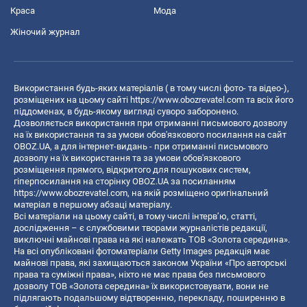
Краса
Мода
Жіночий журнал
Використання будь-яких матеріалів ( в тому числі фото- та відео-),
розміщених на цьому сайті
https://www.obozrevatel.com
та всіх його
піддоменах, в будь-якому вигляді суворо заборонено.
Дозволяється використання при отриманні письмового дозволу
на їх використання та за умови обов'язкового посилання на сайт
OBOZ.UA, а для інтернет-видань - при отриманні письмового
дозволу на їх використання та за умови обов'язкового
розміщення прямого, відкритого для пошукових систем,
гіперпосилання на сторінку OBOZ.UA за посиланням
https://www.obozrevatel.com
, на якій розміщено оригінальний
матеріал в першому абзаці матеріалу.
Всі матеріали на цьому сайті, в тому числі інтерв’ю, статті,
дослідження – є службовими творами журналістів редакції,
виключні майнові права на які належать ТОВ «Золота середина».
На всі опубліковані фотоматеріали Getty Images редакція має
майнові права, які захищаються законом України «Про авторські
права та суміжні права», ніхто не має права без письмового
дозволу ТОВ «Золота середина» їх використовувати, вони не
підлягають подальшому відтворенню, перекладу, поширенню в